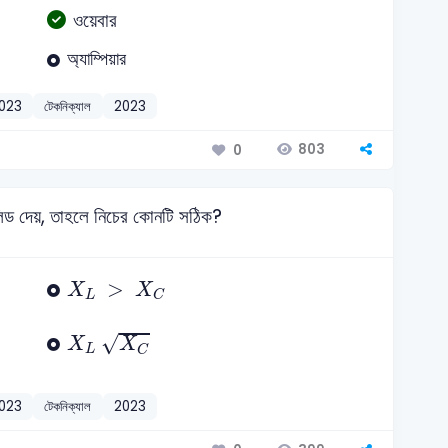
ওয়েবার
অ্যাম্পিয়ার
2023
টেকনিক্যাল
2023
803
0
 লিড দেয়, তাহলে নিচের কোনটি সঠিক?
X
L
>
X
C
>
X
X
L
C
X
L
X
C
√
X
X
L
C
2023
টেকনিক্যাল
2023