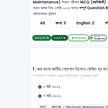
Maintenance)
নিয়োগ পরীক্ষার
MCQ (বহুনির্বাচনী) প
করতে আমরা নিয়ে এসেছি ২০২৩ সালের
সম্পূর্ণ Question
ডাউনলোডের সুবিধা।
All
বাংলা: 3
English: 2
গণ
MCQ:
61.2k
CQ:
57.1k
Practice
1 .
জয় বাংলা জাতীয় স্লোগান হিসেবে ঘোষিত হয় ক
Created: 2 years ago |
Updated: 2 weeks ago
১ মার্চ ২০২২
৭ মার্চ ২০২২
PSC
NPCBL – Electronic Maintenance-