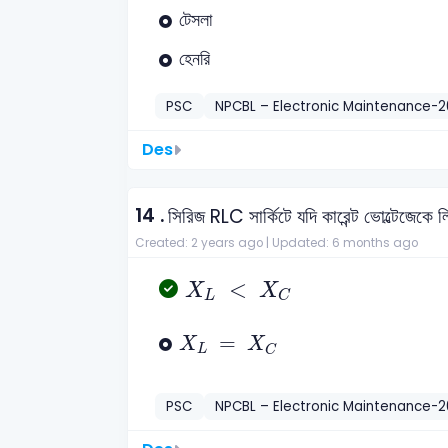
টেসলা
হেনরি
PSC
NPCBL – Electronic Maintenance-
Des
14 .
সিরিজ RLC সার্কিটে যদি কারেন্ট ভোল্টেজেকে
Created: 2 years ago |
Updated: 6 months ago
X
L
<
X
C
<
X
X
L
C
X
L
=
X
C
=
X
X
L
C
PSC
NPCBL – Electronic Maintenance-