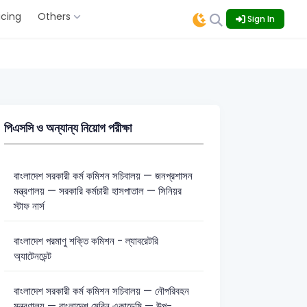
icing
Others
Sign In
পিএসসি ও অন্যান্য নিয়োগ পরীক্ষা
বাংলাদেশ সরকারী কর্ম কমিশন সচিবালয় — জনপ্রশাসন
মন্ত্রণালয় — সরকারি কর্মচারী হাসপাতাল — সিনিয়র
স্টাফ নার্স
বাংলাদেশ পরমাণু শক্তি কমিশন - ল্যাবরেটরি
অ্যাটেনডেন্ট
বাংলাদেশ সরকারী কর্ম কমিশন সচিবালয় — নৌপরিবহন
মন্ত্রণালয় — বাংলাদেশ মেরিন একাডেমি — উপ-