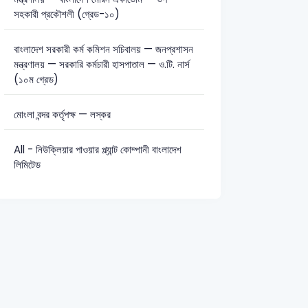
সহকারী প্রকৌশলী (গ্রেড-১০)
বাংলাদেশ সরকারী কর্ম কমিশন সচিবালয় — জনপ্রশাসন
মন্ত্রণালয় — সরকারি কর্মচারী হাসপাতাল — ও.টি. নার্স
রণ জ্ঞান: 4
টেকনিক্যাল: 21
(১০ম গ্রেড)
মোংলা বন্দর কর্তৃপক্ষ — লস্কর
All - নিউক্লিয়ার পাওয়ার প্ল্যান্ট কোম্পানী বাংলাদেশ
লিমিটেড
023