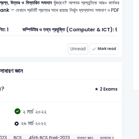
্রশ্ন, উত্তর ও বিস্তারিত সমাধান
খুঁজছেন? আপনার প্রস্তুতিকে আরও কার্যকর
 Bank
— যেখানে প্রতিটি প্রশ্নের সাথে রয়েছে নির্ভুল ব্যাখ্যাসহ সমাধাণ ও PDF
িত: 1
কম্পিউটার ও তথ্য প্রযুক্তি (Computer & ICT): 9
সাধা
Unread
Mark read
সাধারণ জ্ঞান
বে?
2 Exams
২ মার্চ ২০২২
২৬ মার্চ ২০২২
2023
BCS
45th BCS Preli-2023
সাধারণ জ্ঞান
অন্যান্য জাতীয় বিষয়
2