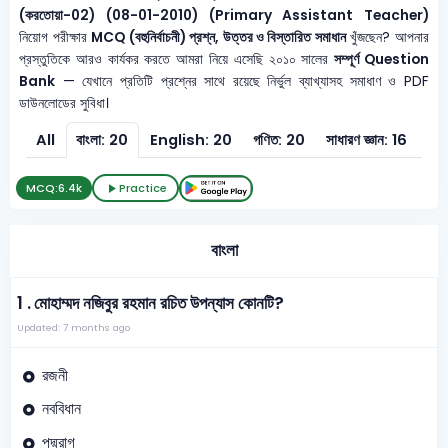
(করতোয়া-02) (08-01-2010) (Primary Assistant Teacher)
নিয়োগ পরীক্ষার
MCQ (বহুনির্বাচনী) প্রশ্ন, উত্তর ও বিস্তারিত সমাধান
খুঁজছেন? আপনার
প্রস্তুতিকে আরও কার্যকর করতে আমরা নিয়ে এসেছি ২০১০ সালের
সম্পূর্ণ Question
Bank
— যেখানে প্রতিটি প্রশ্নের সাথে রয়েছে নির্ভুল ব্যাখ্যাসহ সমাধাণ ও PDF
ডাউনলোডের সুবিধা।
All
বাংলা: 20
English: 20
গণিত: 20
সাধারণ জ্ঞান: 16
সাধ
MCQ:
6.4k
Practice
বাংলা
1 .
মোহাম্মদ নজিবুর রহমান রচিত উপন্যাস কোনটি?
Updated: 7 months ago
রজনী
নববিধান
পদ্মরাগ