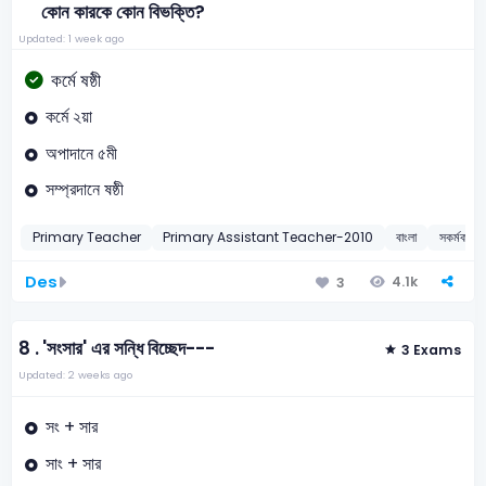
কোন কারকে কোন বিভক্তি?
Updated: 1 week ago
কর্মে ষষ্ঠী
কর্মে ২য়া
অপাদানে ৫মী
সম্প্রদানে ষষ্ঠী
Primary Teacher
Primary Assistant Teacher-2010
বাংলা
সকর্মক ক্রি
Des
4.1k
3
8 .
'সংসার' এর সন্ধি বিচ্ছেদ---
3 Exams
Updated: 2 weeks ago
সং + সার
সাং + সার