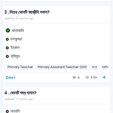
3 .
নিচের কোনটি বহুব্রীহি সমাস?
Updated: 8 months ago
কানাকানি
চালকুমড়া
ইহকাল
হাসিমুখ
Primary Teacher
Primary Assistant Teacher-2010
বাংলা
ব্যাতিহার বহ
Des
5.6k
4
4 .
কোনটি শুদ্ধ বানান?
Updated: 7 months ago
অদ্যপি