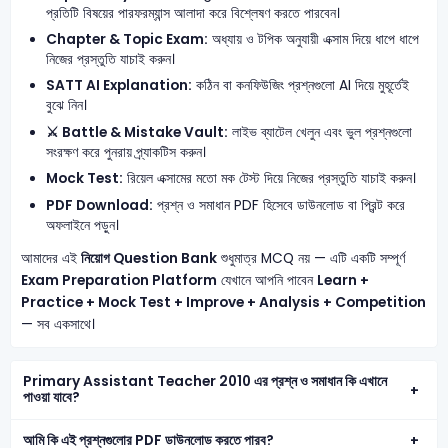
প্রতিটি বিষয়ের পারফরম্যান্স আলাদা করে বিশ্লেষণ করতে পারবেন।
Chapter & Topic Exam:
অধ্যায় ও টপিক অনুযায়ী এক্সাম দিয়ে ধাপে ধাপে
নিজের প্রস্তুতি যাচাই করুন।
SATT AI Explanation:
কঠিন বা কনফিউজিং প্রশ্নগুলো AI দিয়ে মুহূর্তেই
বুঝে নিন।
⚔️ Battle & Mistake Vault:
লাইভ ব্যাটেল খেলুন এবং ভুল প্রশ্নগুলো
সংরক্ষণ করে পুনরায় প্র্যাকটিস করুন।
Mock Test:
রিয়েল এক্সামের মতো মক টেস্ট দিয়ে নিজের প্রস্তুতি যাচাই করুন।
PDF Download:
প্রশ্ন ও সমাধান PDF হিসেবে ডাউনলোড বা প্রিন্ট করে
অফলাইনে পড়ুন।
আমাদের এই
নিয়োগ Question Bank
শুধুমাত্র MCQ নয় — এটি একটি সম্পূর্ণ
Exam Preparation Platform
যেখানে আপনি পাবেন
Learn +
Practice + Mock Test + Improve + Analysis + Competition
— সব একসাথে।
Primary Assistant Teacher 2010 এর প্রশ্ন ও সমাধান কি এখানে
পাওয়া যাবে?
আমি কি এই প্রশ্নগুলোর PDF ডাউনলোড করতে পারব?