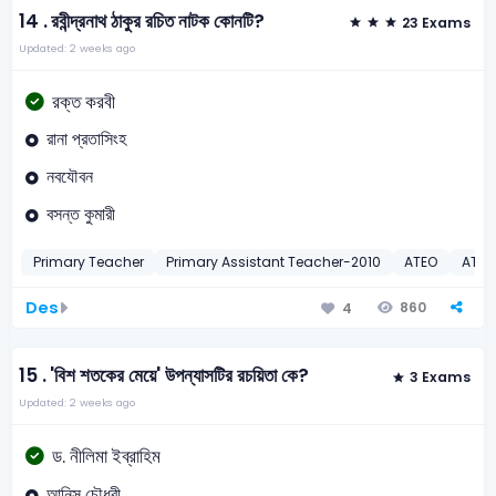
14 .
রবীন্দ্রনাথ ঠাকুর রচিত নাটক কোনটি?
23 Exams
Updated: 2 weeks ago
রক্ত করবী
রানা প্রতাসিংহ
নবযৌবন
বসন্ত কুমারী
Primary Teacher
Primary Assistant Teacher-2010
ATEO
ATEO
Des
860
4
15 .
'বিশ শতকের মেয়ে' উপন্যাসটির রচয়িতা কে?
3 Exams
Updated: 2 weeks ago
ড. নীলিমা ইব্রাহিম
আনিস চৌধুরী