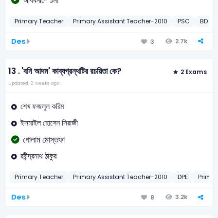
অধিকরণে ১মা
Primary Teacher
Primary Assistant Teacher-2010
PSC
BD PO
Des
2.7k
3
13 .
'বনি আদম' কাব্যগ্রন্থটির রচয়িতা কে?
2 Exams
Updated: 2 weeks ago
শেখ ফজলুল করিম
ইসমাইল হোসেন সিরাজী
গোলাম মোস্তফা
রবীন্দ্রনাথ ঠাকুর
Primary Teacher
Primary Assistant Teacher-2010
DPE
Primar
Des
3.2k
8