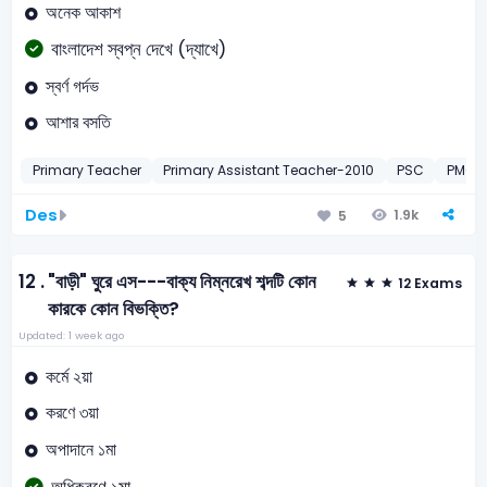
অনেক আকাশ
বাংলাদেশ স্বপ্ন দেখে (দ্যাখে)
স্বর্ণ গর্দভ
আশার বসতি
Primary Teacher
Primary Assistant Teacher-2010
PSC
PMO V
Des
1.9k
5
12 .
"বাড়ী" ঘুরে এস---বাক্য নিম্নরেখ শব্দটি কোন
12 Exams
কারকে কোন বিভক্তি?
Updated: 1 week ago
কর্মে ২য়া
করণে ৩য়া
অপাদানে ১মা