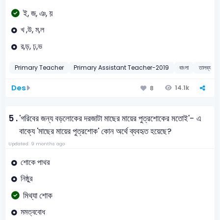
ই, জ, ঞ, য়
খ ,উ, ম,ল
র,ড়, ঢ়,ভ
Primary Teacher
Primary Assistant Teacher-2019
বাংলা
তালব্য ধ্বন
Des
14.1k
8
5 .
'গরিবের জন্য বড়লোকের দরজাটা মাছের মায়ের পুত্রশোকের মতোই'- এ
বাক্যে 'মাছের মায়ের পুত্রশোক' কোন অর্থে ব্যবহৃত হয়েছে?
Updated: 9 months ago
শোকে পাথর
নিষ্ঠুর
মিথ্যা শোক
মমত্ববোধ