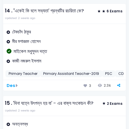
14 .
"একেই কি বলে সভ্যতা' গ্রন্থটির রচয়িতা কে?
6 Exams
Updated: 2 weeks ago
টেকচাঁদ ঠাকুর
মীর মশাররফ হোসেন
মাইকেল মধুসূদন দত্ত
কাজী নজরুল ইসলাম
Primary Teacher
Primary Assistant Teacher-2019
PSC
CD Ci
Des
2.3k
3
15 .
'বিনা যত্নে উৎপন্ন হয় যা' - এর বাক্য সংকোচন কী?
2 Exams
Updated: 2 weeks ago
অযত্নলব্ধ