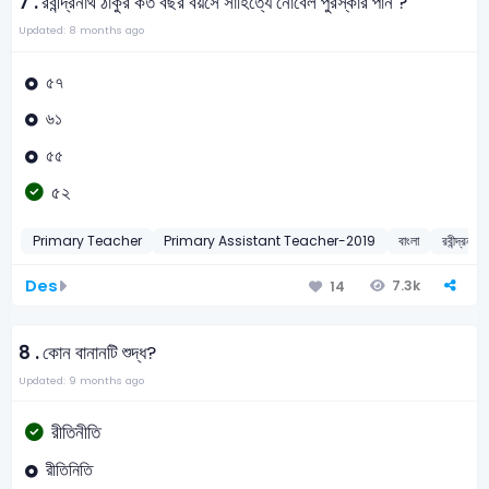
7 .
রবীন্দ্রনাথ ঠাকুর কত বছর বয়সে সাহিত্যে নোবেল পুরস্কার পান ?
Updated: 8 months ago
৫৭
৬১
৫৫
৫২
Primary Teacher
Primary Assistant Teacher-2019
বাংলা
রবীন্দ্রনাথ 
Des
7.3k
14
8 .
কোন বানানটি শুদ্ধ?
Updated: 9 months ago
রীতিনীতি
রীতিনিতি