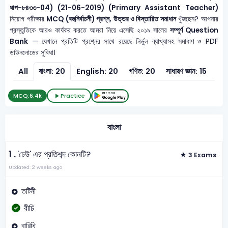
ধাপ-৮৪৩৩-04) (21-06-2019) (Primary Assistant Teacher)
নিয়োগ পরীক্ষার
MCQ (বহুনির্বাচনী) প্রশ্ন, উত্তর ও বিস্তারিত সমাধান
খুঁজছেন? আপনার
প্রস্তুতিকে আরও কার্যকর করতে আমরা নিয়ে এসেছি ২০১৯ সালের
সম্পূর্ণ Question
Bank
— যেখানে প্রতিটি প্রশ্নের সাথে রয়েছে নির্ভুল ব্যাখ্যাসহ সমাধাণ ও PDF
ডাউনলোডের সুবিধা।
All
বাংলা: 20
English: 20
গণিত: 20
সাধারণ জ্ঞান: 15
সাধা
MCQ:
6.4k
Practice
বাংলা
1 .
'ঢেউ' এর প্রতিশব্দ কোনটি?
3 Exams
Updated: 2 weeks ago
তটিনী
বীচি
বারিধি