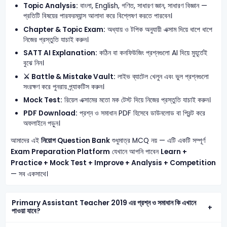
Topic Analysis:
বাংলা, English, গণিত, সাধারণ জ্ঞান, সাধারণ বিজ্ঞান —
প্রতিটি বিষয়ের পারফরম্যান্স আলাদা করে বিশ্লেষণ করতে পারবেন।
Chapter & Topic Exam:
অধ্যায় ও টপিক অনুযায়ী এক্সাম দিয়ে ধাপে ধাপে
নিজের প্রস্তুতি যাচাই করুন।
SATT AI Explanation:
কঠিন বা কনফিউজিং প্রশ্নগুলো AI দিয়ে মুহূর্তেই
বুঝে নিন।
⚔️ Battle & Mistake Vault:
লাইভ ব্যাটেল খেলুন এবং ভুল প্রশ্নগুলো
সংরক্ষণ করে পুনরায় প্র্যাকটিস করুন।
Mock Test:
রিয়েল এক্সামের মতো মক টেস্ট দিয়ে নিজের প্রস্তুতি যাচাই করুন।
PDF Download:
প্রশ্ন ও সমাধান PDF হিসেবে ডাউনলোড বা প্রিন্ট করে
অফলাইনে পড়ুন।
আমাদের এই
নিয়োগ Question Bank
শুধুমাত্র MCQ নয় — এটি একটি সম্পূর্ণ
Exam Preparation Platform
যেখানে আপনি পাবেন
Learn +
Practice + Mock Test + Improve + Analysis + Competition
— সব একসাথে।
Primary Assistant Teacher 2019 এর প্রশ্ন ও সমাধান কি এখানে
পাওয়া যাবে?