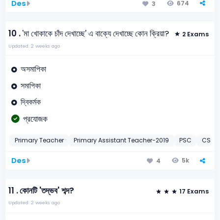
Des
674
3
10 .
'মা খোকাকে চাঁদ দেখাচ্ছে' এ বাক্যে দেখাচ্ছে কোন ক্রিয়া?
2 Exams
Updated: 2 weeks ago
অসমাপিকা
সমাপিকা
দ্বিকর্মক
প্রযোজক
Primary Teacher
Primary Assistant Teacher-2019
PSC
CS Br
Des
5k
4
11 .
কোনটি 'তদ্ভব' শব্দ?
17 Exams
Updated: 2 weeks ago