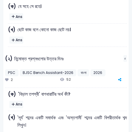
যে সহে সে রহে।
(ক)
Ans
ছোট কাজ বলে কোনো কাজ ছোট নয়।
(খ)
Ans
(২)
নিন্মোক্ত প্রশ্নগুলোর উত্তর দিনঃ
৫
PSC
BJSC Bench Assistant-2026
বাংলা
2026
52
2
'বিড়াল তপস্বী' বাগধারাটির অর্থ কী?
(ক)
Ans
(খ)
'সূর্য' শব্দের একটি সমার্থক এবং 'অস্তগামী' শব্দের একটি বিপরীতার্থক শব্দ
লিখুন।