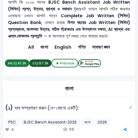
আপনি কি ২০২৬ সালের
BJSC Bench Assistant
Job Written
(লিখিত) প্রশ্ন, উত্তর, ব্যাখ্যা ও সমাধান
খুঁজছেন? তাহলে আপনি সঠিক জায়গায়
এসেছেন। এখানে আপনি পাবেন
Complete Job Written (লিখিত)
Question Bank
, যেখানে রয়েছে
বিগত বছরের Job Written (লিখিত)
প্রশ্নব্যাংক, মানসম্মত উত্তর, সঠিক স্ট্রাকচার এবং উপস্থাপন দক্ষতা, AI ব্যাখ্যা এবং
এক্সাম ফোকাসড প্রস্তুতি
— যা আপনাকে পূর্ণ নম্বর পেতে সাহায্য করবে।
All
বাংলা
English
গণিত
সাধারণ জ্ঞান
MCQ:
61.3k
CQ:
57.3k
Practice
বাংলা
(১)
ভাব সম্প্রসারণ করুন (যে-কোনো একটি):
৮
PSC
BJSC Bench Assistant-2026
বাংলা
2026
56
4