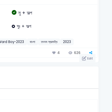
সু + অল্প
সুঃ + অল্প
Ward Boy-2023
বাংলা
তৎসম স্বরসন্ধি
2023
626
4
Edit