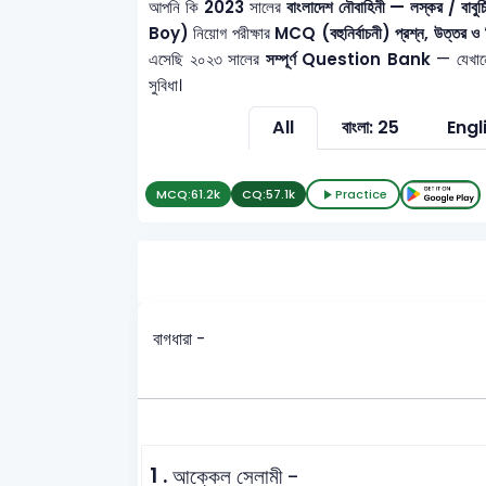
আপনি কি
2023
সালের
বাংলাদেশ নৌবাহিনী — লস্কর 
Boy)
নিয়োগ পরীক্ষার
MCQ (বহুনির্বাচনী) প্রশ্ন, উত্তর ও 
এসেছি ২০২৩ সালের
সম্পূর্ণ Question Bank
— যেখানে 
সুবিধা।
All
বাংলা: 25
Engl
MCQ:
61.2k
CQ:
57.1k
Practice
বাগধারা -
1 .
আক্কেল সেলামী -