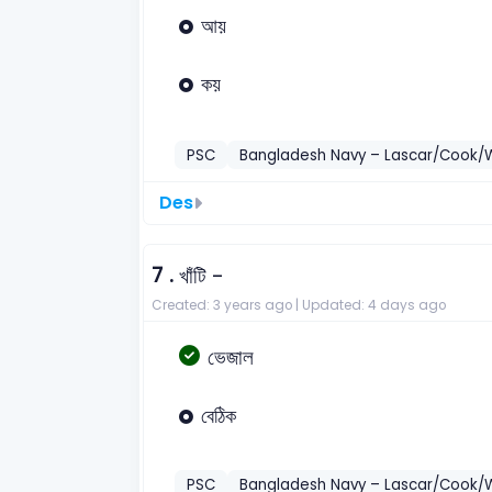
আয়
কয়
PSC
Bangladesh Navy – Lascar/Cook/
Des
7 .
খাঁটি -
Created: 3 years ago |
Updated: 4 days ago
ভেজাল
বেঠিক
PSC
Bangladesh Navy – Lascar/Cook/