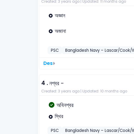
Created: 3 years ago |
Updated: 11 months ago
অজ্ঞান
অজানা
PSC
Bangladesh Navy – Lascar/Cook/
Des
4 .
নশ্বর -
Created: 3 years ago |
Updated: 10 months ago
অবিনশ্বর
স্থির
PSC
Bangladesh Navy – Lascar/Cook/