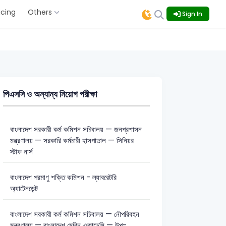
icing
Others
Sign In
পিএসসি ও অন্যান্য নিয়োগ পরীক্ষা
বাংলাদেশ সরকারী কর্ম কমিশন সচিবালয় — জনপ্রশাসন
মন্ত্রণালয় — সরকারি কর্মচারী হাসপাতাল — সিনিয়র
স্টাফ নার্স
বাংলাদেশ পরমাণু শক্তি কমিশন - ল্যাবরেটরি
অ্যাটেনডেন্ট
বাংলাদেশ সরকারী কর্ম কমিশন সচিবালয় — নৌপরিবহন
মন্ত্রণালয় — বাংলাদেশ মেরিন একাডেমি — উপ-