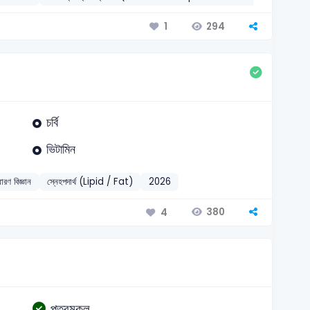
294
1
চর্বি
ভিটামিন
ারণ বিজ্ঞান
স্নেহপদার্থ (Lipid / Fat)
2026
380
4
পত্রমুকুল