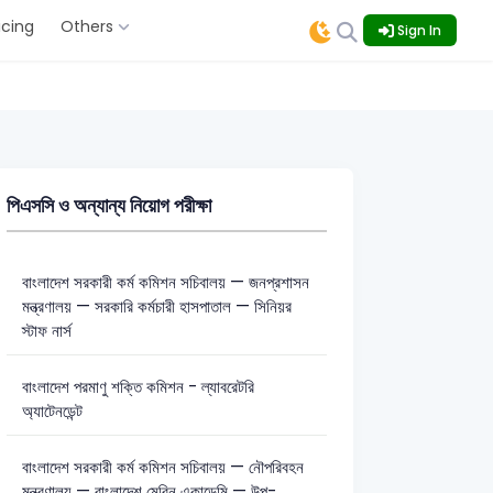
icing
Others
Sign In
পিএসসি ও অন্যান্য নিয়োগ পরীক্ষা
বাংলাদেশ সরকারী কর্ম কমিশন সচিবালয় — জনপ্রশাসন
মন্ত্রণালয় — সরকারি কর্মচারী হাসপাতাল — সিনিয়র
স্টাফ নার্স
বাংলাদেশ পরমাণু শক্তি কমিশন - ল্যাবরেটরি
অ্যাটেনডেন্ট
বাংলাদেশ সরকারী কর্ম কমিশন সচিবালয় — নৌপরিবহন
মন্ত্রণালয় — বাংলাদেশ মেরিন একাডেমি — উপ-