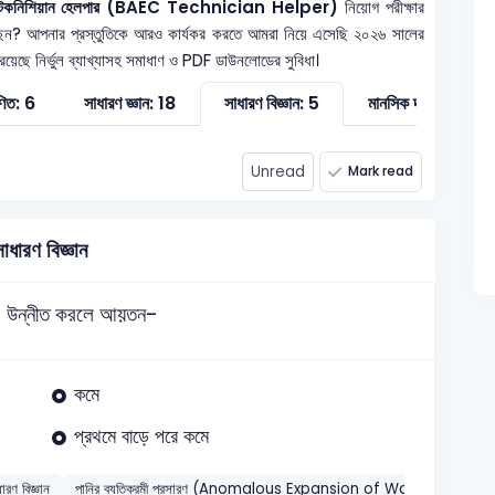
ন - টেকনিশিয়ান হেলপার (BAEC Technician Helper)
নিয়োগ পরীক্ষার
েন? আপনার প্রস্তুতিকে আরও কার্যকর করতে আমরা নিয়ে এসেছি ২০২৬ সালের
 রয়েছে নির্ভুল ব্যাখ্যাসহ সমাধাণ ও PDF ডাউনলোডের সুবিধা।
িত: 6
সাধারণ জ্ঞান: 18
সাধারণ বিজ্ঞান: 5
মানসিক দক্ষতা: 2
Unread
Mark read
াধারণ বিজ্ঞান
েড এ উন্নীত করলে আয়তন-
কমে
প্রথমে বাড়ে পরে কমে
ারণ বিজ্ঞান
পানির ব্যতিক্রমী প্রসারণ (Anomalous Expansion of Water)
202