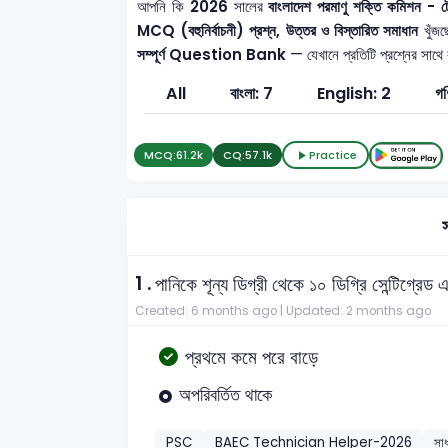
আপনি কি
2026
সালের
বাংলাদেশ পরমাণু শক্তি কমিশ
MCQ (বহুনির্বাচনী) প্রশ্ন, উত্তর ও বিস্তারিত সমাধান
খুঁজছ
সম্পূর্ণ Question Bank
— যেখানে প্রতিটি প্রশ্নের সাথে
All
বাংলা: 7
English: 2
গণ
MCQ:
61.2k
CQ:
57.1k
Practice
স
1 .
পানিকে শূন্য ডিগ্রী থেকে ১০ ডিগ্রি সেন্টিগ্র
Created: 6 months ago |
Updated: 2 months ago
প্রথমে কমে পরে বাড়ে
অপরিবর্তিত থাকে
PSC
BAEC Technician Helper-2026
সাধ