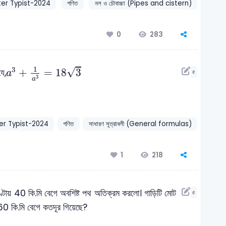
er Typist-2024
গণিত
নল ও চৌবাচ্চা (Pipes and cistern)
283
0
a
3
+
1
a
3
=
18
3
1
3
√
+
=
18
3
ে,
৫
a
3
a
r Typist-2024
গণিত
সাধারণ সূত্রাবলী (General formulas)
218
1
ণ্টায় 40 কি.মি বেগে অবশিষ্ট পথ অতিক্রম করলো। গাড়িটি মোট
৫
60 কি.মি বেগে কতদূর গিয়েছে?