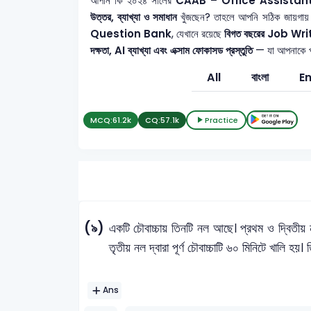
আপনি কি ২০২৪ সালের
CAAB – Office Assista
উত্তর, ব্যাখ্যা ও সমাধান
খুঁজছেন? তাহলে আপনি সঠিক জায়গায়
Question Bank
, যেখানে রয়েছে
বিগত বছরের Job Writte
দক্ষতা, AI ব্যাখ্যা এবং এক্সাম ফোকাসড প্রস্তুতি
— যা আপনাকে পূর
All
বাংলা
En
MCQ:
61.2k
CQ:
57.1k
Practice
(৯)
একটি চৌবাচ্চায় তিনটি নল আছে। প্রথম ও দ্বিতীয় নল
তৃতীয় নল দ্বারা পূর্ণ চৌবাচ্চাটি ৬০ মিনিটে খালি হয়।
Ans