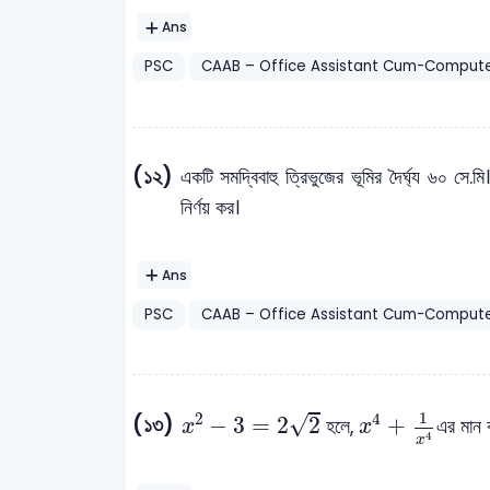
Ans
PSC
CAAB – Office Assistant Cum-Compute
(১২)
একটি সমদ্বিবাহু ত্রিভুজের ভূমির দৈর্ঘ্য ৬০ সে.ম
নির্ণয় কর।
Ans
PSC
CAAB – Office Assistant Cum-Compute
x
2
-
3
=
2
2
x
4
+
1
x
4
1
2
4
(১৩)
√
−
3
=
2
2
+
হলে,
এর মান
x
x
4
x