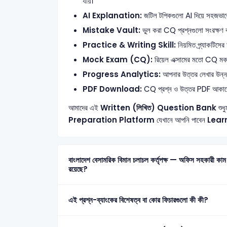
যায়।
AI Explanation:
জটিল টপিকগুলো AI দিয়ে সহজভাবে ব
Mistake Vault:
ভুল করা CQ প্রশ্নগুলো সংরক্ষণ ক
Practice & Writing Skill:
নিয়মিত প্র্যাকটিসের
Mock Exam (CQ):
রিয়েল এক্সামের মতো CQ মক টে
Progress Analytics:
আপনার উত্তর লেখার উন্নতি 
PDF Download:
CQ প্রশ্ন ও উত্তর PDF আকার
আমাদের এই
Written (লিখিত) Question Bank
শুধু
Preparation Platform
যেখানে আপনি পাবেন
Lear
বাংলাদেশ বেসামরিক বিমান চলাচল কর্তৃপক্ষ — অফিস সহকারী কাম কম্পিউটার মুদ্রাক্ষরিক 2024 এর মোট কতটি প্রশ্ন এই প্রশ্ন-ব্যাংকে
রয়েছে?
এই প্রশ্ন-ব্যাংকের বিশেষত্ব বা কোর ফিচারগুলো কী কী?