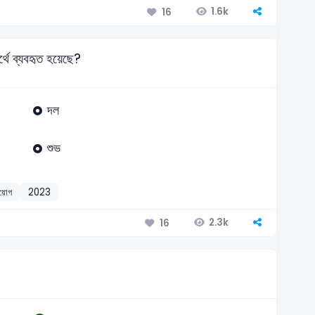
1.6k
16
্থে ব্যবহৃত হয়েছে?
দল
শুভ
রয়োেগ
2023
2.3k
16