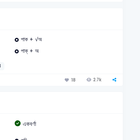
পাক + √অ
পাক্‌ + অ
3
2.7k
18
একবর্ণা