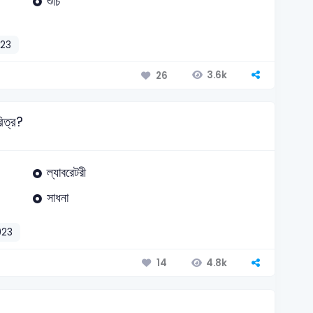
শুচি
23
3.6k
26
চরিত্র?
ল্যাবরেটরী
সাধনা
023
4.8k
14