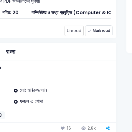
ধাণ ও PDF ডাউনলোডের সুবিধা।
গণিত: 20
কম্পিউটার ও তথ্য প্রযুক্তি (Computer & ICT): 10
Unread
Mark read
বাংলা
?
মোঃ মনিরুজ্জামান
ফজল এ খোদা
3
2.6k
16