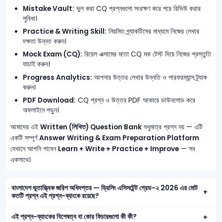
Mistake Vault:
ভুল করা CQ প্রশ্নগুলো সংরক্ষণ করে পরে রিভিউ করার
সুবিধা।
Practice & Writing Skill:
নিয়মিত প্র্যাকটিসের মাধ্যমে নিজের লেখার
দক্ষতা উন্নত করুন।
Mock Exam (CQ):
রিয়েল এক্সামের মতো CQ মক টেস্ট দিয়ে নিজের প্রস্তুতি
যাচাই করুন।
Progress Analytics:
আপনার উত্তর লেখার উন্নতি ও পারফরম্যান্স ট্র্যাক
করুন।
PDF Download:
CQ প্রশ্ন ও উত্তর PDF আকারে ডাউনলোড করে
অফলাইনে পড়ুন।
আমাদের এই
Written (লিখিত) Question Bank
শুধুমাত্র প্রশ্ন নয় — এটি
একটি সম্পূর্ণ
Answer Writing & Exam Preparation Platform
যেখানে আপনি পাবেন
Learn + Write + Practice + Improve
— সব
একসাথে।
বাংলাদেশ ভূতাত্ত্বিক জরিপ অধিদপ্তর — ড্রিলিং এসিসটেন্ট গ্রেড-২ 2026 এর মোট
কতটি প্রশ্ন এই প্রশ্ন-ব্যাংকে রয়েছে?
এই প্রশ্ন-ব্যাংকের বিশেষত্ব বা কোর ফিচারগুলো কী কী?