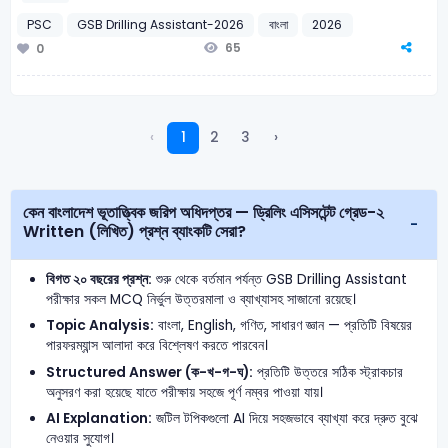
PSC
GSB Drilling Assistant-2026
বাংলা
2026
65
0
‹
1
2
3
›
কেন বাংলাদেশ ভূতাত্ত্বিক জরিপ অধিদপ্তর — ড্রিলিং এসিসটেন্ট গ্রেড-২
Written (লিখিত) প্রশ্ন ব্যাংকটি সেরা?
বিগত ২০ বছরের প্রশ্ন:
শুরু থেকে বর্তমান পর্যন্ত GSB Drilling Assistant
পরীক্ষার সকল MCQ নির্ভুল উত্তরমালা ও ব্যাখ্যাসহ সাজানো রয়েছে।
Topic Analysis:
বাংলা, English, গণিত, সাধারণ জ্ঞান — প্রতিটি বিষয়ের
পারফরম্যান্স আলাদা করে বিশ্লেষণ করতে পারবেন।
Structured Answer (ক-খ-গ-ঘ):
প্রতিটি উত্তরে সঠিক স্ট্রাকচার
অনুসরণ করা হয়েছে যাতে পরীক্ষায় সহজে পূর্ণ নম্বর পাওয়া যায়।
AI Explanation:
জটিল টপিকগুলো AI দিয়ে সহজভাবে ব্যাখ্যা করে দ্রুত বুঝে
নেওয়ার সুযোগ।