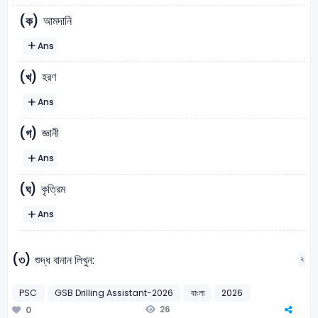
আমদানি
(ক)
Ans
হরণ
(খ)
Ans
জ্ঞানী
(গ)
Ans
কৃত্রিম
(ঘ)
Ans
(৩)
শুদ্ধ বানান লিখুন:
২
PSC
GSB Drilling Assistant-2026
বাংলা
2026
26
0