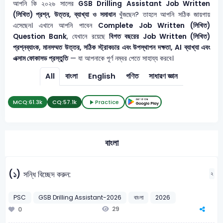
আপনি কি ২০২৬ সালের
GSB Drilling Assistant
Job Written
(লিখিত) প্রশ্ন, উত্তর, ব্যাখ্যা ও সমাধান
খুঁজছেন? তাহলে আপনি সঠিক জায়গায়
এসেছেন। এখানে আপনি পাবেন
Complete Job Written (লিখিত)
Question Bank
, যেখানে রয়েছে
বিগত বছরের Job Written (লিখিত)
প্রশ্নব্যাংক, মানসম্মত উত্তর, সঠিক স্ট্রাকচার এবং উপস্থাপন দক্ষতা, AI ব্যাখ্যা এবং
এক্সাম ফোকাসড প্রস্তুতি
— যা আপনাকে পূর্ণ নম্বর পেতে সাহায্য করবে।
All
বাংলা
English
গণিত
সাধারণ জ্ঞান
MCQ:
61.3k
CQ:
57.1k
Practice
বাংলা
(১)
সন্ধি বিচ্ছেদ করুন:
২
PSC
GSB Drilling Assistant-2026
বাংলা
2026
29
0