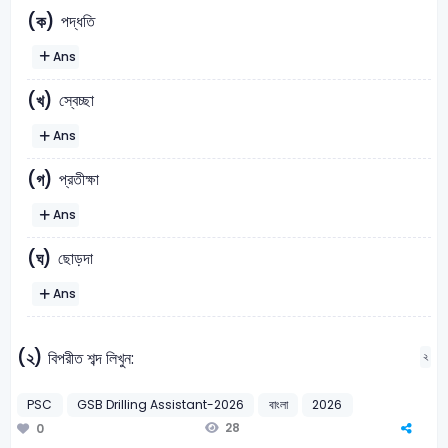
পদ্ধতি
(ক)
Ans
স্বেচ্ছা
(খ)
Ans
প্রতীক্ষা
(গ)
Ans
ছোড়দা
(ঘ)
Ans
(২)
বিপরীত শব্দ লিখুন:
২
PSC
GSB Drilling Assistant-2026
বাংলা
2026
28
0