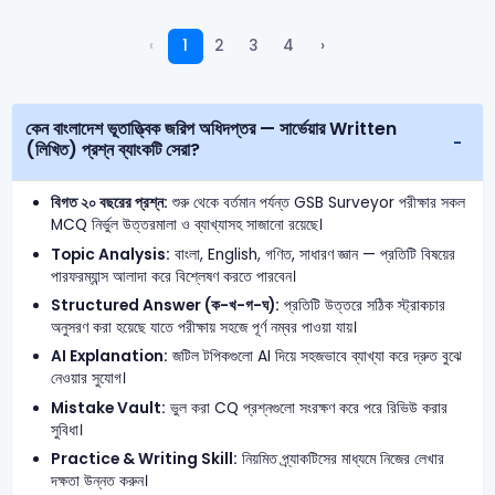
‹
1
2
3
4
›
কেন বাংলাদেশ ভূতাত্ত্বিক জরিপ অধিদপ্তর — সার্ভেয়ার Written
(লিখিত) প্রশ্ন ব্যাংকটি সেরা?
বিগত ২০ বছরের প্রশ্ন:
শুরু থেকে বর্তমান পর্যন্ত GSB Surveyor পরীক্ষার সকল
MCQ নির্ভুল উত্তরমালা ও ব্যাখ্যাসহ সাজানো রয়েছে।
Topic Analysis:
বাংলা, English, গণিত, সাধারণ জ্ঞান — প্রতিটি বিষয়ের
পারফরম্যান্স আলাদা করে বিশ্লেষণ করতে পারবেন।
Structured Answer (ক-খ-গ-ঘ):
প্রতিটি উত্তরে সঠিক স্ট্রাকচার
অনুসরণ করা হয়েছে যাতে পরীক্ষায় সহজে পূর্ণ নম্বর পাওয়া যায়।
AI Explanation:
জটিল টপিকগুলো AI দিয়ে সহজভাবে ব্যাখ্যা করে দ্রুত বুঝে
নেওয়ার সুযোগ।
Mistake Vault:
ভুল করা CQ প্রশ্নগুলো সংরক্ষণ করে পরে রিভিউ করার
সুবিধা।
Practice & Writing Skill:
নিয়মিত প্র্যাকটিসের মাধ্যমে নিজের লেখার
দক্ষতা উন্নত করুন।