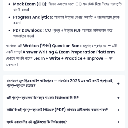
Mock Exam (CQ):
রিয়েল এক্সামের মতো CQ মক টেস্ট দিয়ে নিজের প্রস্তুতি
যাচাই করুন।
Progress Analytics:
আপনার উত্তর লেখার উন্নতি ও পারফরম্যান্স ট্র্যাক
করুন।
PDF Download:
CQ প্রশ্ন ও উত্তর PDF আকারে ডাউনলোড করে
অফলাইনে পড়ুন।
আমাদের এই
Written (লিখিত) Question Bank
শুধুমাত্র প্রশ্ন নয় — এটি
একটি সম্পূর্ণ
Answer Writing & Exam Preparation Platform
যেখানে আপনি পাবেন
Learn + Write + Practice + Improve
— সব
একসাথে।
বাংলাদেশ ভূতাত্ত্বিক জরিপ অধিদপ্তর — সার্ভেয়ার 2026 এর মোট কতটি প্রশ্ন এই
প্রশ্ন-ব্যাংকে রয়েছে?
এই প্রশ্ন-ব্যাংকের বিশেষত্ব বা কোর ফিচারগুলো কী কী?
আমি কি এই প্রশ্ন-ব্যাংকটি পিডিএফ (PDF) আকারে ডাউনলোড করতে পারব?
স্যাট একাডেমির এই কন্টেন্টগুলো কি নির্ভরযোগ্য?