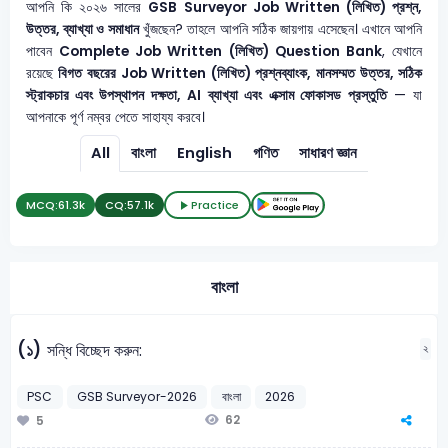
আপনি কি ২০২৬ সালের
GSB Surveyor
Job Written (লিখিত) প্রশ্ন,
উত্তর, ব্যাখ্যা ও সমাধান
খুঁজছেন? তাহলে আপনি সঠিক জায়গায় এসেছেন। এখানে আপনি
পাবেন
Complete Job Written (লিখিত) Question Bank
, যেখানে
রয়েছে
বিগত বছরের Job Written (লিখিত) প্রশ্নব্যাংক, মানসম্মত উত্তর, সঠিক
স্ট্রাকচার এবং উপস্থাপন দক্ষতা, AI ব্যাখ্যা এবং এক্সাম ফোকাসড প্রস্তুতি
— যা
আপনাকে পূর্ণ নম্বর পেতে সাহায্য করবে।
All
বাংলা
English
গণিত
সাধারণ জ্ঞান
MCQ:
61.3k
CQ:
57.1k
Practice
বাংলা
(১)
সন্ধি বিচ্ছেদ করুন:
২
PSC
GSB Surveyor-2026
বাংলা
2026
62
5