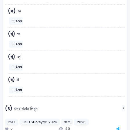
জ্ঞ
(ক)
Ans
ক্ষ
(খ)
Ans
ষ্ণ
(গ)
Ans
ট্ট
(ঘ)
Ans
(৪)
শুদ্ধ বানান লিখুন:
২
PSC
GSB Surveyor-2026
বাংলা
2026
40
2