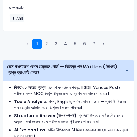
অপেক্ষমান
Ans
‹
1
2
3
4
5
6
7
›
কেন বাংলাদেশ রেশম উন্নয়ন বোর্ড — বিভিন্ন পদ Written (লিখিত)
প্রশ্ন ব্যাংকটি সেরা?
বিগত ২০ বছরের প্রশ্ন:
শুরু থেকে বর্তমান পর্যন্ত BSDB Various Posts
পরীক্ষার সকল MCQ নির্ভুল উত্তরমালা ও ব্যাখ্যাসহ সাজানো রয়েছে।
Topic Analysis:
বাংলা, English, গণিত, সাধারণ জ্ঞান — প্রতিটি বিষয়ের
পারফরম্যান্স আলাদা করে বিশ্লেষণ করতে পারবেন।
Structured Answer (ক-খ-গ-ঘ):
প্রতিটি উত্তরে সঠিক স্ট্রাকচার
অনুসরণ করা হয়েছে যাতে পরীক্ষায় সহজে পূর্ণ নম্বর পাওয়া যায়।
AI Explanation:
জটিল টপিকগুলো AI দিয়ে সহজভাবে ব্যাখ্যা করে দ্রুত বুঝে
নেওয়ার সুযোগ।