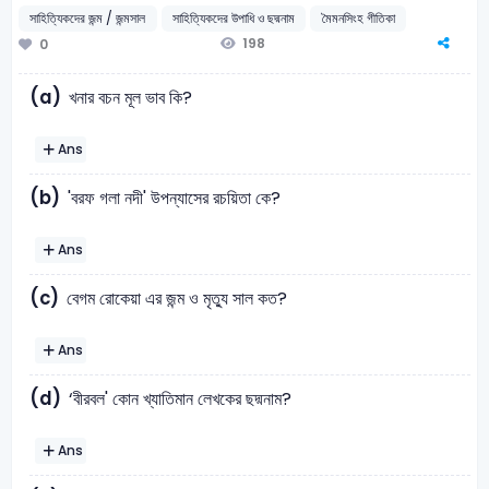
সাহিত্যিকদের জন্ম / জন্মসাল
সাহিত্যিকদের উপাধি ও ছদ্মনাম
মৈমনসিংহ গীতিকা
198
0
(a)
খনার বচন মূল ভাব কি?
Ans
(b)
'বরফ গলা নদী' উপন্যাসের রচয়িতা কে?
Ans
(c)
বেগম রোকেয়া এর জন্ম ও মৃত্যু সাল কত?
Ans
(d)
‘বীরবল' কোন খ্যাতিমান লেখকের ছদ্মনাম?
Ans