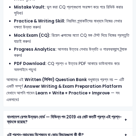
Mistake Vault:
ভুল করা CQ প্রশ্নগুলো সংরক্ষণ করে পরে রিভিউ করার
সুবিধা।
Practice & Writing Skill:
নিয়মিত প্র্যাকটিসের মাধ্যমে নিজের লেখার
দক্ষতা উন্নত করুন।
Mock Exam (CQ):
রিয়েল এক্সামের মতো CQ মক টেস্ট দিয়ে নিজের প্রস্তুতি
যাচাই করুন।
Progress Analytics:
আপনার উত্তর লেখার উন্নতি ও পারফরম্যান্স ট্র্যাক
করুন।
PDF Download:
CQ প্রশ্ন ও উত্তর PDF আকারে ডাউনলোড করে
অফলাইনে পড়ুন।
আমাদের এই
Written (লিখিত) Question Bank
শুধুমাত্র প্রশ্ন নয় — এটি
একটি সম্পূর্ণ
Answer Writing & Exam Preparation Platform
যেখানে আপনি পাবেন
Learn + Write + Practice + Improve
— সব
একসাথে।
বাংলাদেশ রেশম উন্নয়ন বোর্ড — বিভিন্ন পদ 2019 এর মোট কতটি প্রশ্ন এই প্রশ্ন-
ব্যাংকে রয়েছে?
এই প্রশ্ন-ব্যাংকের বিশেষত্ব বা কোর ফিচারগুলো কী কী?