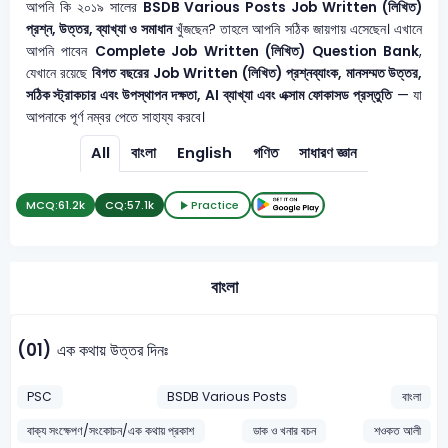
আপনি কি ২০১৯ সালের
BSDB Various Posts
Job Written (লিখিত)
প্রশ্ন, উত্তর, ব্যাখ্যা ও সমাধান
খুঁজছেন? তাহলে আপনি সঠিক জায়গায় এসেছেন। এখানে
আপনি পাবেন
Complete Job Written (লিখিত) Question Bank
,
যেখানে রয়েছে
বিগত বছরের Job Written (লিখিত) প্রশ্নব্যাংক, মানসম্মত উত্তর,
সঠিক স্ট্রাকচার এবং উপস্থাপন দক্ষতা, AI ব্যাখ্যা এবং এক্সাম ফোকাসড প্রস্তুতি
— যা
আপনাকে পূর্ণ নম্বর পেতে সাহায্য করবে।
All
বাংলা
English
গণিত
সাধারণ জ্ঞান
MCQ:
61.2k
CQ:
57.1k
Practice
বাংলা
(01)
এক কথায় উত্তর দিনঃ
PSC
BSDB Various Posts
বাংলা
বাক্য সংক্ষেপণ/সংকোচন/এক কথায় প্রকাশ
ডাক ও খনার বচন
শওকত আলী