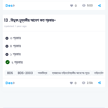
Des
503
0
13 .
বিদ্যুৎ চুম্বকীয় আবেশ কত প্রকার-
Updated: 1 year ago
৩ প্রকার
৪ প্রকার
১ প্রকার
২ প্রকার
BDS
BDS-2003
পদার্থবিদ্যা
ফ্যারাডের তড়িতচৌম্বকীয় আবেশের সূত্র
তড়িতচৌম্বকী
Des
2.5k
0