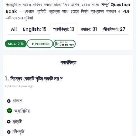
প্রস্তুতিকে আরও কার্যকর করতে আমরা নিয়ে এসেছি ২০০৩ সালের
সম্পূর্ণ Question
Bank
— যেখানে প্রতিটি প্রশ্নের সাথে রয়েছে নির্ভুল ব্যাখ্যাসহ সমাধাণ ও PDF
ডাউনলোডের সুবিধা।
All
English: 15
পদার্থবিদ্যা: 13
রসায়ন: 31
জীববিজ্ঞান: 27
সা
MCQ:
2.1k
Practice
পদার্থবিদ্যা
1 .
নিম্নের কোনটি দৃষ্টির ত্রুটি নয় ?
Updated: 1 year ago
চালশে
অ্যানিমিয়া
দূরদৃষ্টি
ক্ষীণদৃষ্টি