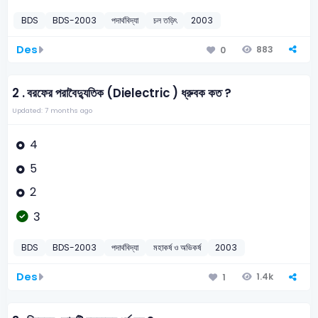
BDS
BDS-2003
পদার্থবিদ্যা
চল তড়িৎ
2003
Des
883
0
2 .
বরফের পরাবৈদ্যুতিক (Dielectric ) ধ্রুবক কত ?
Updated: 7 months ago
4
5
2
3
BDS
BDS-2003
পদার্থবিদ্যা
মহাকর্ষ ও অভিকর্ষ
2003
Des
1.4k
1