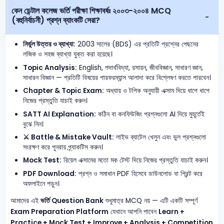
কেন ডেন্টাল কলেজ ভর্তি পরীক্ষা শিক্ষাবর্ষঃ ২০০৩-২০০৪ MCQ
(বহুনির্বাচনী) প্রশ্ন ব্যাংকটি সেরা?
নির্ভুল উত্তর ও ব্যাখ্যা:
2003 সালের (BDS) এর প্রতিটি প্রশ্নের পেছনের
লজিক ও সহজ ব্যাখ্যা যুক্ত করা হয়েছে।
Topic Analysis:
English, পদার্থবিদ্যা, রসায়ন, জীববিজ্ঞান, সাধারণ জ্ঞান,
সাধারন বিজ্ঞান — প্রতিটি বিষয়ের পারফরম্যান্স আলাদা করে বিশ্লেষণ করতে পারবেন।
Chapter & Topic Exam:
অধ্যায় ও টপিক অনুযায়ী এক্সাম দিয়ে ধাপে ধাপে
নিজের প্রস্তুতি যাচাই করুন।
SATT AI Explanation:
কঠিন বা কনফিউজিং প্রশ্নগুলো AI দিয়ে মুহূর্তেই
বুঝে নিন।
⚔️ Battle & Mistake Vault:
লাইভ ব্যাটেল খেলুন এবং ভুল প্রশ্নগুলো
সংরক্ষণ করে পুনরায় প্র্যাকটিস করুন।
Mock Test:
রিয়েল এক্সামের মতো মক টেস্ট দিয়ে নিজের প্রস্তুতি যাচাই করুন।
PDF Download:
প্রশ্ন ও সমাধান PDF হিসেবে ডাউনলোড বা প্রিন্ট করে
অফলাইনে পড়ুন।
আমাদের এই
ভর্তি Question Bank
শুধুমাত্র MCQ নয় — এটি একটি সম্পূর্ণ
Exam Preparation Platform
যেখানে আপনি পাবেন
Learn +
Practice + Mock Test + Improve + Analysis + Competition