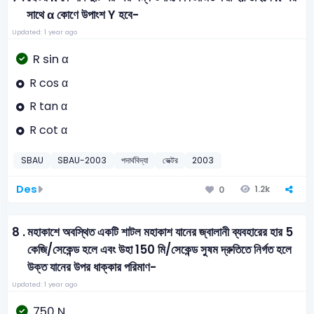
সাথে α কোণে উপাংশ Y হবে-
Updated: 1 year ago
R sin α
R cos α
R tan α
R cot α
SBAU
SBAU-2003
পদার্থবিদ্যা
ভেক্টর
2003
Des
1.2k
0
8 .
মহাকাশে অবস্থিত একটি শাটল মহাকাশ যানের জ্বালানী ব্যবহারের হার 5
কেজি/সেকেন্ড হলে এবং উহা 150 মি/সেকেন্ড সুষম দ্রুতিতে নির্গত হলে
উক্ত যানের উপর ধাক্কার পরিমাণ-
Updated: 1 year ago
750 N