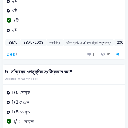
২টি
৩টি
৪টি
৫টি
SBAU
SBAU-2003
পদার্থবিদ্যা
তড়িৎ প্রবাহের চৌম্বক ক্রিয়া ও চুম্বকত্ব
2003
Des
1k
1
5 .
মস্তিষ্কে শব্দানুভূতির স্থায়ীত্বকাল কত?
Updated: 8 months ago
1/5 সেকেন্ড
1/2 সেকেন্ড
1/8 সেকেন্ড
1/10 সেকেন্ড