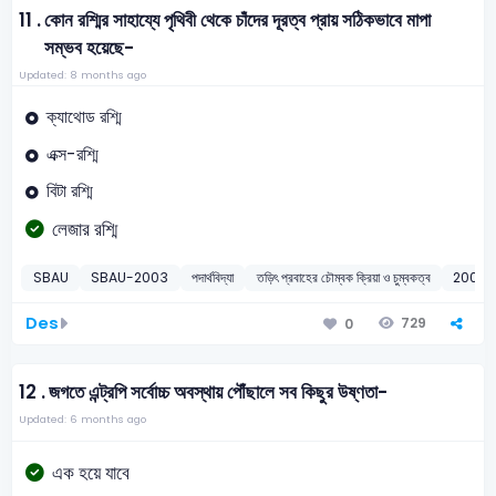
11 .
কোন রশ্মির সাহায্যে পৃথিবী থেকে চাঁদের দূরত্ব প্রায় সঠিকভাবে মাপা
সম্ভব হয়েছে-
Updated: 8 months ago
ক্যাথোড রশ্মি
এক্স-রশ্মি
বিটা রশ্মি
লেজার রশ্মি
SBAU
SBAU-2003
পদার্থবিদ্যা
তড়িৎ প্রবাহের চৌম্বক ক্রিয়া ও চুম্বকত্ব
2003
Des
729
0
12 .
জগতে এন্ট্রপি সর্বোচ্চ অবস্থায় পৌঁছালে সব কিছুর উষ্ণতা-
Updated: 6 months ago
এক হয়ে যাবে