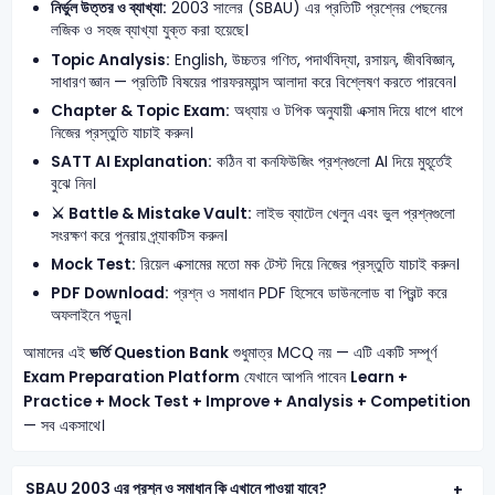
নির্ভুল উত্তর ও ব্যাখ্যা:
2003 সালের (SBAU) এর প্রতিটি প্রশ্নের পেছনের
লজিক ও সহজ ব্যাখ্যা যুক্ত করা হয়েছে।
Topic Analysis:
English, উচ্চতর গণিত, পদার্থবিদ্যা, রসায়ন, জীববিজ্ঞান,
সাধারণ জ্ঞান — প্রতিটি বিষয়ের পারফরম্যান্স আলাদা করে বিশ্লেষণ করতে পারবেন।
Chapter & Topic Exam:
অধ্যায় ও টপিক অনুযায়ী এক্সাম দিয়ে ধাপে ধাপে
নিজের প্রস্তুতি যাচাই করুন।
SATT AI Explanation:
কঠিন বা কনফিউজিং প্রশ্নগুলো AI দিয়ে মুহূর্তেই
বুঝে নিন।
⚔️ Battle & Mistake Vault:
লাইভ ব্যাটেল খেলুন এবং ভুল প্রশ্নগুলো
সংরক্ষণ করে পুনরায় প্র্যাকটিস করুন।
Mock Test:
রিয়েল এক্সামের মতো মক টেস্ট দিয়ে নিজের প্রস্তুতি যাচাই করুন।
PDF Download:
প্রশ্ন ও সমাধান PDF হিসেবে ডাউনলোড বা প্রিন্ট করে
অফলাইনে পড়ুন।
আমাদের এই
ভর্তি Question Bank
শুধুমাত্র MCQ নয় — এটি একটি সম্পূর্ণ
Exam Preparation Platform
যেখানে আপনি পাবেন
Learn +
Practice + Mock Test + Improve + Analysis + Competition
— সব একসাথে।
SBAU 2003 এর প্রশ্ন ও সমাধান কি এখানে পাওয়া যাবে?