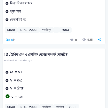
ভিন্ন ভিন্ন থাকবে
শূন্য হবে
কোনোটিই নয়
SBAU
SBAU-2003
পদার্থবিদ্যা
.
2003
Des
925
0
13 .
রৈখিক বেগ ও কৌণিক বেগের সম্পর্ক কোনটি?
Updated: 6 months ago
ω = vT
v = αω
v = 2πr
v = ωr
SBAU
SBAU-2003
পদার্থবিদ্যা
গতিবিদ্যা
2003