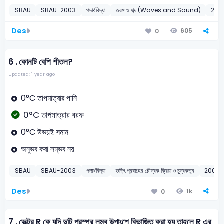
SBAU
SBAU-2003
পদার্থবিদ্যা
তরঙ্গ ও শব্দ (Waves and Sound)
200
Des
605
0
6 .
কোনটি বেশি শীতল?
Updated: 1 year ago
0°C তাপমাত্রার পানি
0°C তাপমাত্রার বরফ
0°C উভয়ই সমান
অনুভব করা সম্ভব নয়
SBAU
SBAU-2003
পদার্থবিদ্যা
তড়িৎ প্রবাহের চৌম্বক ক্রিয়া ও চুম্বকত্ব
2003
Des
1k
0
7 .
ভেক্টর R কে যদি দুটি পরস্পর লম্ব উপাংশে বিভাজিত করা হয় তাহলে R এর