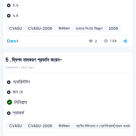
৪.৯
৯.৪
CVASU
CVASU-2006
জীববিজ্ঞান
রক্তের পিএইচ নিয়ন্ত্রণ
2006
Des
1.6k
2
5 .
দ্বিপদ নামকরণ প্রবর্তন করেন-
Updated: 1 year ago
অ্যারিস্টটল
জন রে
লিনিয়াস
ল্যামার্ক
CVASU
CVASU-2006
জীববিজ্ঞান
প্রাণীর বিভিন্নতা ও শ্রেণিবিন্যাস(প্রথম অধ্যায়)