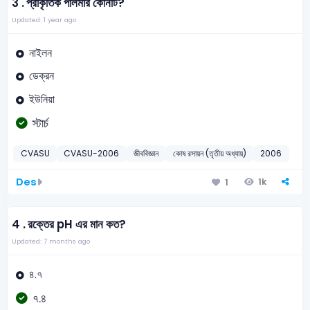
3 .
প্রাকৃতিক পলিমার কোনটি?
Updated: 1 year ago
নাইলন
ডেক্রন
ইউনিয়া
স্টার্চ
CVASU
CVASU-2006
জীববিজ্ঞান
কোষ রসায়ন (তৃতীয় অধ্যায়)
2006
Des
1k
1
4 .
রক্তের pH এর মান কত?
Updated: 7 months ago
৪.৭
৭.৪