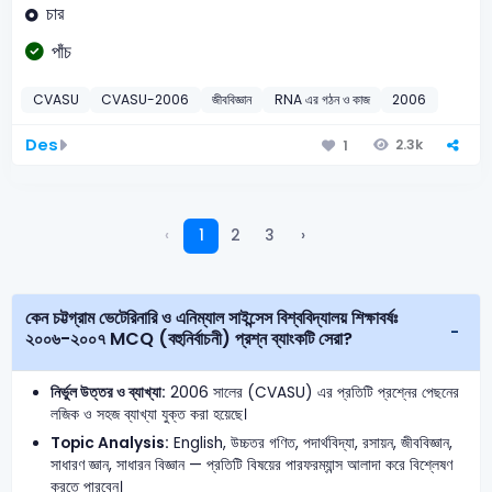
চার
পাঁচ
CVASU
CVASU-2006
জীববিজ্ঞান
RNA এর গঠন ও কাজ
2006
Des
2.3k
1
‹
1
2
3
›
কেন চট্টগ্রাম ভেটেরিনারি ও এনিম্যাল সাইন্সেস বিশ্ববিদ্যালয় শিক্ষাবর্ষঃ
২০০৬-২০০৭ MCQ (বহুনির্বাচনী) প্রশ্ন ব্যাংকটি সেরা?
নির্ভুল উত্তর ও ব্যাখ্যা:
2006 সালের (CVASU) এর প্রতিটি প্রশ্নের পেছনের
লজিক ও সহজ ব্যাখ্যা যুক্ত করা হয়েছে।
Topic Analysis:
English, উচ্চতর গণিত, পদার্থবিদ্যা, রসায়ন, জীববিজ্ঞান,
সাধারণ জ্ঞান, সাধারন বিজ্ঞান — প্রতিটি বিষয়ের পারফরম্যান্স আলাদা করে বিশ্লেষণ
করতে পারবেন।