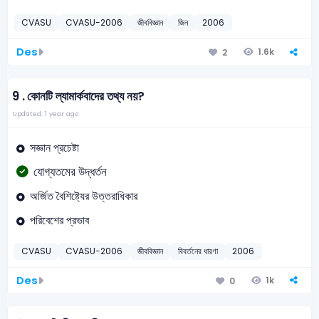
CVASU
CVASU-2006
জীববিজ্ঞান
জিন
2006
Des
1.6k
2
9 .
কোনটি ল্যামার্কবাদের তথ্য নয়?
Updated: 1 year ago
সজ্ঞান প্রচেষ্টা
যোগ্যতমের উদ্ধর্তন
অর্জিত বৈশিষ্ট্যের উত্তরাধিকার
পরিবেশের প্রভাব
CVASU
CVASU-2006
জীববিজ্ঞান
বিবর্তনের ধারণা
2006
Des
1k
0