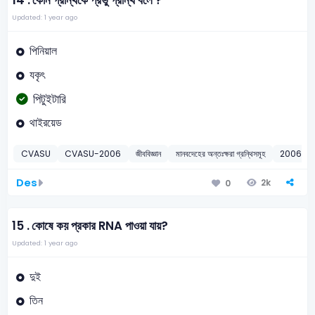
14 .
কোন গ্রন্থিকে প্রভু গ্রন্থি বলে ?
Updated: 1 year ago
পিনিয়াল
যকৃৎ
পিটুইটারি
থাইরয়েড
CVASU
CVASU-2006
জীববিজ্ঞান
মানবদেহের অন্তঃক্ষরা গ্রন্থিসমূহ
2006
Des
2k
0
15 .
কোষে কয় প্রকার RNA পাওয়া যায়?
Updated: 1 year ago
দুই
তিন