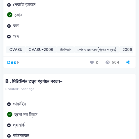
প্রোটোপ্লাজম
কোষ
কলা
অঙ্গ
CVASU
CVASU-2006
জীববিজ্ঞান
কোষ ও এর গঠন (প্রথম অধ্যায়)
2006
Des
564
0
8 .
মিউটেশন তত্ত্ব প্রণয়ন করেন-
Updated: 1 year ago
ডারউইন
হুগো দ্য ভ্রিস
ল্যামার্ক
ডাইসম্যান