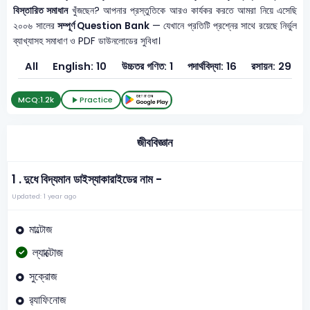
বিস্তারিত সমাধান
খুঁজছেন? আপনার প্রস্তুতিকে আরও কার্যকর করতে আমরা নিয়ে এসেছি
২০০৬ সালের
সম্পূর্ণ Question Bank
— যেখানে প্রতিটি প্রশ্নের সাথে রয়েছে নির্ভুল
ব্যাখ্যাসহ সমাধাণ ও PDF ডাউনলোডের সুবিধা।
All
English: 10
উচ্চতর গণিত: 1
পদার্থবিদ্যা: 16
রসায়ন: 29
জ
MCQ:
1.2k
Practice
জীববিজ্ঞান
1 .
দুধে বিদ্যমান ডাইস্যাকারাইডের নাম -
Updated: 1 year ago
মাল্টোজ
ল্যাক্টোজ
সুক্রোজ
র‌্যাফিনোজ