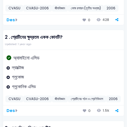
CVASU
CVASU-2006
জীববিজ্ঞান
কোষ রসায়ন (তৃতীয় অধ্যায়)
2006
Des
428
0
2 .
প্রোটিনের ক্ষুদ্রতম একক কোনটি?
Updated: 1 year ago
অ্যামাইনো এসিড
ল্যাক্টোজ
গ্লুকোজ
গ্লুকোনিক এসিড
CVASU
CVASU-2006
জীববিজ্ঞান
প্রোটিনের গঠন ও শ্রেণিবিভাগ
2006
Des
1.5k
0