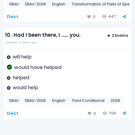
SBAU
SBAU-2008
English
Transformation of Parts of Speec
Des
447
0
10 .
Had I been there, I ...... you.
2 Exams
Updated: 2 weeks ago
will help
would have helped
helped
would help
SBAU
SBAU-2008
English
Third Conditional
2008
Des
700
0