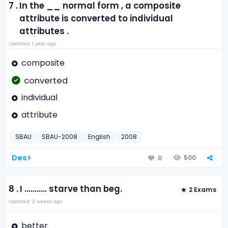
7 .
In the __ normal form , a composite
attribute is converted to individual
attributes .
Updated: 1 year ago
composite
converted
individual
attribute
SBAU
SBAU-2008
English
2008
Des
500
0
8 .
I ........... starve than beg.
2 Exams
Updated: 2 weeks ago
better