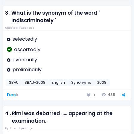
3 .
What is the synonym of the word '
Indiscriminately '
Updated: 1 week ago
selectedly
assortedly
eventually
preliminarily
SBAU
SBAU-2008
English
Synonyms
2008
Des
435
0
4 .
Rimi was debarred ..... appearing at the
examination.
Updated: 1 year ago