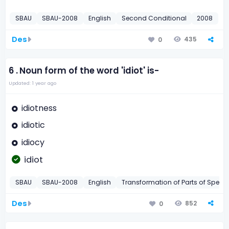
SBAU
SBAU-2008
English
Second Conditional
2008
Des
435
0
6 .
Noun form of the word 'idiot' is-
Updated: 1 year ago
idiotness
idiotic
idiocy
idiot
SBAU
SBAU-2008
English
Transformation of Parts of Speec
Des
852
0