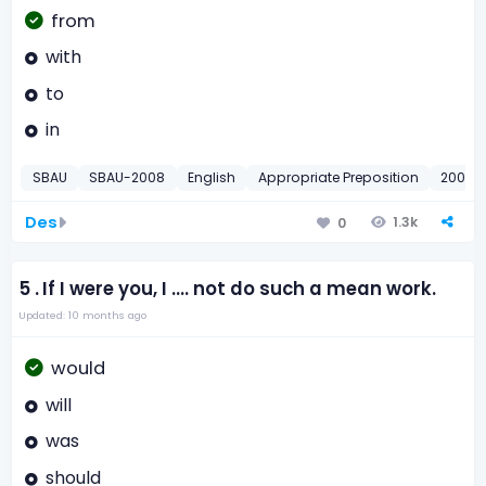
from
with
to
in
SBAU
SBAU-2008
English
Appropriate Preposition
2008
Des
1.3k
0
5 .
If I were you, I .... not do such a mean work.
Updated: 10 months ago
would
will
was
should