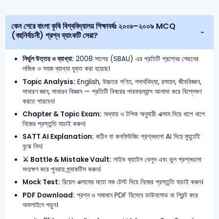
কেন শেরে বাংলা কৃষি বিশ্ববিদ্যালয় শিক্ষাবর্ষঃ ২০০৮-২০০৯ MCQ
(বহুনির্বাচনী) প্রশ্ন ব্যাংকটি সেরা?
নির্ভুল উত্তর ও ব্যাখ্যা:
2008 সালের (SBAU) এর প্রতিটি প্রশ্নের পেছনের
লজিক ও সহজ ব্যাখ্যা যুক্ত করা হয়েছে।
Topic Analysis:
English, উচ্চতর গণিত, পদার্থবিদ্যা, রসায়ন, জীববিজ্ঞান,
সাধারণ জ্ঞান, সাধারন বিজ্ঞান — প্রতিটি বিষয়ের পারফরম্যান্স আলাদা করে বিশ্লেষণ
করতে পারবেন।
Chapter & Topic Exam:
অধ্যায় ও টপিক অনুযায়ী এক্সাম দিয়ে ধাপে ধাপে
নিজের প্রস্তুতি যাচাই করুন।
SATT AI Explanation:
কঠিন বা কনফিউজিং প্রশ্নগুলো AI দিয়ে মুহূর্তেই
বুঝে নিন।
⚔️ Battle & Mistake Vault:
লাইভ ব্যাটেল খেলুন এবং ভুল প্রশ্নগুলো
সংরক্ষণ করে পুনরায় প্র্যাকটিস করুন।
Mock Test:
রিয়েল এক্সামের মতো মক টেস্ট দিয়ে নিজের প্রস্তুতি যাচাই করুন।
PDF Download:
প্রশ্ন ও সমাধান PDF হিসেবে ডাউনলোড বা প্রিন্ট করে
অফলাইনে পড়ুন।