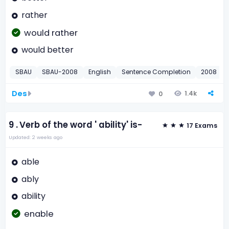
rather
would rather
would better
SBAU
SBAU-2008
English
Sentence Completion
2008
Des
1.4k
0
9 .
Verb of the word ' ability' is-
17 Exams
Updated: 2 weeks ago
able
ably
ability
enable