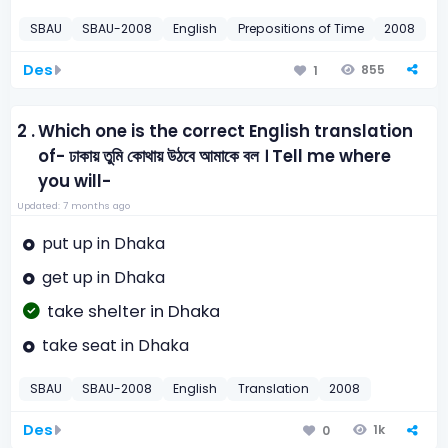
SBAU
SBAU-2008
English
Prepositions of Time
2008
Des
855
1
2 .
Which one is the correct English translation
of- ঢাকায় তুমি কোথায় উঠবে আমাকে বল । Tell me where
you will-
Updated: 7 months ago
put up in Dhaka
get up in Dhaka
take shelter in Dhaka
take seat in Dhaka
SBAU
SBAU-2008
English
Translation
2008
Des
1k
0