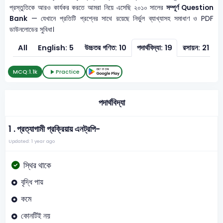
প্রস্তুতিকে আরও কার্যকর করতে আমরা নিয়ে এসেছি ২০১০ সালের
সম্পূর্ণ Question
Bank
— যেখানে প্রতিটি প্রশ্নের সাথে রয়েছে নির্ভুল ব্যাখ্যাসহ সমাধাণ ও PDF
ডাউনলোডের সুবিধা।
All
English: 5
উচ্চতর গণিত: 10
পদার্থবিদ্যা: 19
রসায়ন: 21
জ
MCQ:
1.1k
Practice
পদার্থবিদ্যা
1 .
প্রত্যাগামী প্রক্রিয়ায় এনট্রপি-
Updated: 1 year ago
স্থির থাকে
বৃদ্ধি পায়
কমে
কোনটিই নয়