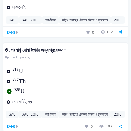
সবগুলোই
SAU
SAU-2010
পদার্থবিদ্যা
তড়িৎ প্রবাহের চৌম্বক ক্রিয়া ও চুম্বকত্ব
2010
Des
1.1k
0
6 .
পরমাণু বোমা তৈরির জন্য প্রয়োজন-
Updated: 1 year ago
U
218
218
U
Th
232
232
Th
U
235
235
U
কোনোটিই নয়
SAU
SAU-2010
পদার্থবিদ্যা
তড়িৎ প্রবাহের চৌম্বক ক্রিয়া ও চুম্বকত্ব
2010
Des
647
0