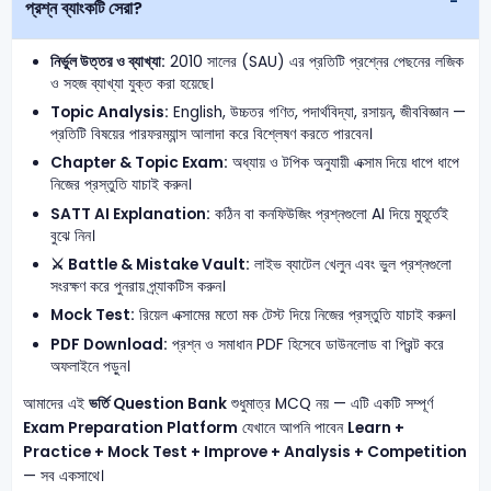
প্রশ্ন ব্যাংকটি সেরা?
নির্ভুল উত্তর ও ব্যাখ্যা:
2010 সালের (SAU) এর প্রতিটি প্রশ্নের পেছনের লজিক
ও সহজ ব্যাখ্যা যুক্ত করা হয়েছে।
Topic Analysis:
English, উচ্চতর গণিত, পদার্থবিদ্যা, রসায়ন, জীববিজ্ঞান —
প্রতিটি বিষয়ের পারফরম্যান্স আলাদা করে বিশ্লেষণ করতে পারবেন।
Chapter & Topic Exam:
অধ্যায় ও টপিক অনুযায়ী এক্সাম দিয়ে ধাপে ধাপে
নিজের প্রস্তুতি যাচাই করুন।
SATT AI Explanation:
কঠিন বা কনফিউজিং প্রশ্নগুলো AI দিয়ে মুহূর্তেই
বুঝে নিন।
⚔️ Battle & Mistake Vault:
লাইভ ব্যাটেল খেলুন এবং ভুল প্রশ্নগুলো
সংরক্ষণ করে পুনরায় প্র্যাকটিস করুন।
Mock Test:
রিয়েল এক্সামের মতো মক টেস্ট দিয়ে নিজের প্রস্তুতি যাচাই করুন।
PDF Download:
প্রশ্ন ও সমাধান PDF হিসেবে ডাউনলোড বা প্রিন্ট করে
অফলাইনে পড়ুন।
আমাদের এই
ভর্তি Question Bank
শুধুমাত্র MCQ নয় — এটি একটি সম্পূর্ণ
Exam Preparation Platform
যেখানে আপনি পাবেন
Learn +
Practice + Mock Test + Improve + Analysis + Competition
— সব একসাথে।