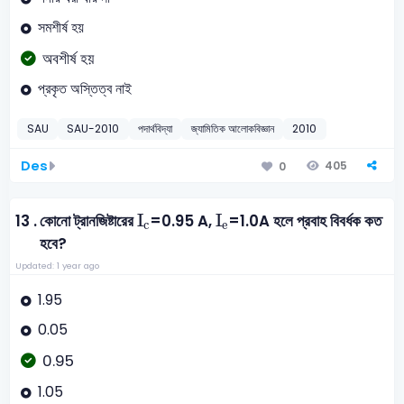
সমশীর্ষ হয়
অবশীর্ষ হয়
প্রকৃত অস্তিত্ব নাই
SAU
SAU-2010
পদার্থবিদ্যা
জ্যামিতিক আলোকবিজ্ঞান
2010
Des
405
0
I
c
I
e
I
I
13 .
কোনো ট্রানজিষ্টারের
=0.95 A,
=1.0A হলে প্রবাহ বিবর্ধক কত
c
e
হবে?
Updated: 1 year ago
1.95
0.05
0.95
1.05