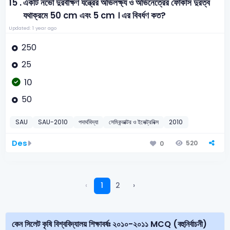
15 .
একটি নভো দুরবীক্ষণ যন্ত্রের অভিলক্ষ্য ও অভিনেত্রের ফোকাস দুরত্ব
যথাক্রমে 50 cm এবং 5 cm । এর বিবর্ধণ কত?
Updated: 1 year ago
250
25
10
50
SAU
SAU-2010
পদার্থবিদ্যা
সেমিকন্ডাক্টর ও ইলেক্ট্রনিক্স
2010
Des
520
0
‹
1
2
›
কেন সিলেট কৃষি বিশ্ববিদ্যালয় শিক্ষাবর্ষঃ ২০১০-২০১১ MCQ (বহুনির্বাচনী)