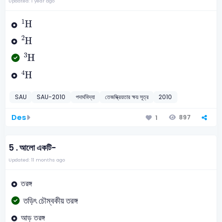
Updated: 1 year ago
H
1
1
H
H
2
2
H
H
3
3
H
H
4
4
H
SAU
SAU-2010
পদার্থবিদ্যা
তেজস্ক্রিয়তার ক্ষয় সূত্র
2010
Des
897
1
5 .
আলো একটি-
Updated: 11 months ago
তরঙ্গ
তড়িৎ চৌম্বকীয় তরঙ্গ
আড় তরঙ্গ