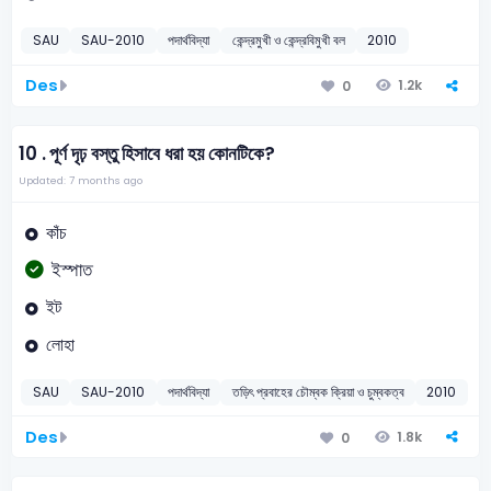
SAU
SAU-2010
পদার্থবিদ্যা
কেন্দ্রমুখী ও কেন্দ্রবিমুখী বল
2010
Des
1.2k
0
10 .
পূর্ণ দৃঢ় বস্তু হিসাবে ধরা হয় কোনটিকে?
Updated: 7 months ago
কাঁচ
ইস্পাত
ইট
লোহা
SAU
SAU-2010
পদার্থবিদ্যা
তড়িৎ প্রবাহের চৌম্বক ক্রিয়া ও চুম্বকত্ব
2010
Des
1.8k
0