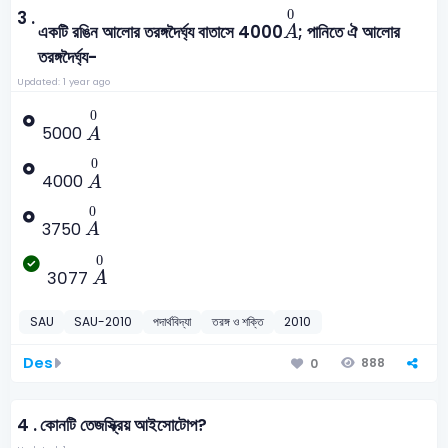
A
0
0
3 .
একটি রঙিন আলোর তরঙ্গদৈর্ঘ্য বাতাসে 4000
; পানিতে ঐ আলোর
A
তরঙ্গদৈর্ঘ্য-
Updated: 1 year ago
A
0
0
5000
A
A
0
0
4000
A
A
0
0
3750
A
A
0
0
3077
A
SAU
SAU-2010
পদার্থবিদ্যা
তরঙ্গ ও শক্তি
2010
Des
888
0
4 .
কোনটি তেজস্ক্রিয় আইসোটোপ?