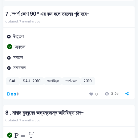
7 .
স্পর্শ কোণ 90° এর কম হলে তরলের পৃষ্ঠ হবে-
Updated: 7 months ago
উত্তল
অবতল
সমতল
সমাবতল
SAU
SAU-2010
পদার্থবিদ্যা
স্পর্শ কোণ
2010
Des
3.2k
0
8 .
সাবান বুদবুদের অভ্যন্তরস্ত অতিরিক্ত চাপ-
Updated: 7 months ago
P
=
4
T
r
4
T
P
=