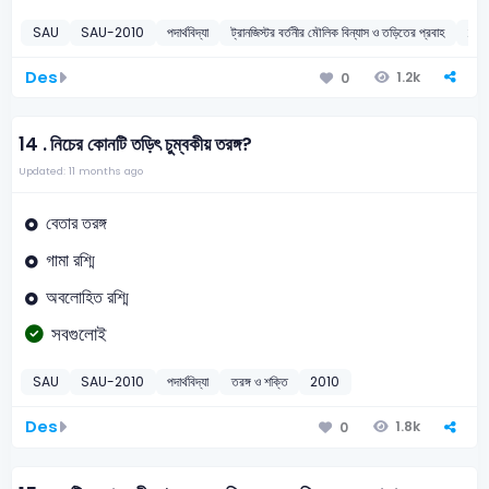
SAU
SAU-2010
পদার্থবিদ্যা
ট্রানজিস্টর বর্তনীর মৌলিক বিন্যাস ও তড়িতের প্রবাহ
20
Des
1.2k
0
14 .
নিচের কোনটি তড়িৎ চুম্বকীয় তরঙ্গ?
Updated: 11 months ago
বেতার তরঙ্গ
গামা রশ্মি
অবলোহিত রশ্মি
সবগুলোই
SAU
SAU-2010
পদার্থবিদ্যা
তরঙ্গ ও শক্তি
2010
Des
1.8k
0