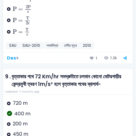
r
P
=
2
P
r
2
P
P
=
r
P
=
T
2r
T
P
=
2r
P
=
T
r
T
P
=
r
SAU
SAU-2010
পদার্থবিদ্যা
চাপীয় সূত্র
2010
Des
1.2k
1
9 .
বৃত্তাকার পথে 72 Km/hr সমদ্রুতিতে চলমান কোনো মোটরগাড়ীর
কেন্দ্রমুখী ত্বরণ 1m/s² হলে বৃত্তাকার পথের ব্যাসার্ধ-
Updated: 7 months ago
720 m
400 m
200 m
450 m