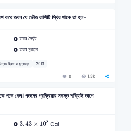
েশ করে তখন যে ভৌত রাশিটি স্থির থাকে তা হল-
তরঙ্গ দৈর্ঘ্য
তরঙ্গ দূরত্ব
ম্বক ক্রিয়া ও চুম্বকত্ব
2013
1.3k
0
কে পড়ে গেল। পতনের প্রক্রিয়ায় সমস্ত শক্তিই তাপে
3
.
43
×
10
8
8
3
.
43
×
10
Cal