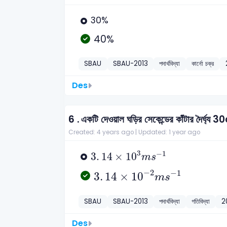
30%
40%
SBAU
SBAU-2013
পদার্থবিদ্যা
কার্নো চক্র
Des
6 .
একটি দেওয়াল ঘড়ির সেকেন্ডের কাঁটার দৈর্ঘ্য
Created: 4 years ago |
Updated: 1 year ago
3
.
14
×
10
3
m
s
-
1
3
−
1
3
.
14
×
10
m
s
3
.
14
×
10
-
2
m
s
-
1
−
2
−
1
3
.
14
×
10
m
s
SBAU
SBAU-2013
পদার্থবিদ্যা
গতিবিদ্যা
2
Des