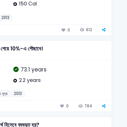
150 Cal
2013
612
0
াস পেয়ে 10%-এ পৌছাবে।
73.1 years
2.2 years
য় সূত্র
2013
784
0
্থ হিসেবে ব্যবহৃত হয়?