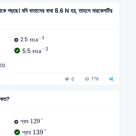
কে পড়ছে। যদি বাতাসের বাধা 8.6 N হয়, তাহলে নারকেলটির
m
s
-
2
−
2
2.5
m
s
m
s
-
2
−
2
5.5
m
s
013
779
0
ান কত?
129
°
129
°
প্রায়
139
°
139
°
প্রায়