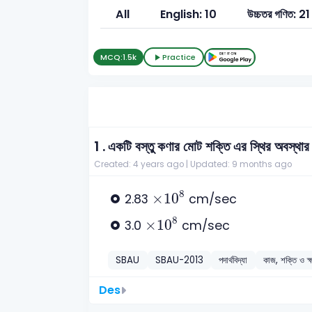
All
English: 10
উচ্চতর গণিত: 21
MCQ:
1.5k
Practice
1 .
একটি বস্তু কণার মোট শক্তি এর স্থির অবস্থার 
Created: 4 years ago |
Updated: 9 months ago
×
10
8
8
×
10
2.83
cm/sec
×
10
8
8
×
10
3.0
cm/sec
SBAU
SBAU-2013
পদার্থবিদ্যা
কাজ, শক্তি ও ক্
Des