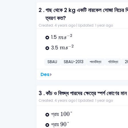
2 .
গাছ থেকে 2 kg একটি নারকেল সোজা নিচের দি
ত্বরণ কত?
Created: 4 years ago |
Updated: 1 year ago
m
s
-
2
−
2
1.5
m
s
m
s
-
2
−
2
3.5
m
s
SBAU
SBAU-2013
পদার্থবিদ্যা
গতিবিদ্যা
2
Des
3 .
কাঁচ ও বিশুদ্ধ পারদের ক্ষেত্রে স্পর্শ কোণের ম
Created: 4 years ago |
Updated: 1 year ago
100
°
100
°
প্রায়
90
°
90
°
প্রায়