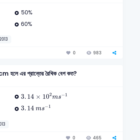
50%
60%
2013
983
0
 30cm হলে এর প্রান্তের রৈখিক বেগ কত?
3
.
14
×
10
2
m
s
-
1
2
−
1
3
.
14
×
10
m
s
3
.
14
m
s
-
1
−
1
3
.
14
m
s
013
465
0