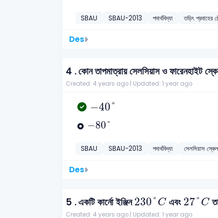
SBAU
SBAU-2013
পদার্থবিদ্যা
তড়িৎ প্রবাহের চৌ
Des
4 .
কোন তাপমাত্রায় সেলসিয়াস ও ফারেনহাইট স্ক
Created: 4 years ago |
Updated: 1 year ago
-
40
°
−
40
°
-
80
°
−
80
°
SBAU
SBAU-2013
পদার্থবিদ্যা
সেলসিয়াস স্কে
Des
230
°
C
27
°
C
230
°
27
°
5 .
একটি কার্নো ইঞ্জিন
এবং
তা
C
C
Created: 4 years ago |
Updated: 1 year ago