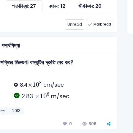
পদার্থবিদ্যা: 27
রসায়ন: 12
জীববিজ্ঞান: 20
সাধারণ জ্ঞান
Unread
Mark read
পদার্থবিদ্যা
শক্তির তিনগুণ। বস্তুটির দ্রুতি বের কর?
×
10
8
8
×
10
8.4
cm/sec
×
10
8
8
×
10
2.83
m/sec
ষমতা
2013
606
0