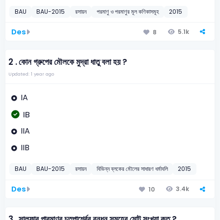
BAU
BAU-2015
রসায়ন
পরমাণু ও পরমাণুর মূল কণিকাসমূহ
2015
Des
5.1k
8
2 .
কোন গ্রুপের মৌলকে মুদ্রা ধাতু বলা হয় ?
Updated: 1 year ago
IA
IB
IIA
IIB
BAU
BAU-2015
রসায়ন
বিভিন্ন ব্লকের মৌলের সাধারণ ধর্মাবলি
2015
Des
3.4k
10
3 .
সালফার পারমাণুর চতুপার্শ্বের বন্ধন সমুহের মোট সংখ্যা কত ?