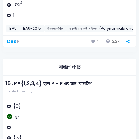
m
2
2
m
1
BAU
BAU-2015
উচ্চতর গণিত
বহুপদী ও বহুপদী সমীকরণ (Polynomials an
Des
2.2k
1
সাধারণ গণিত
15 .
P={1,2,3,4} হলে P - P এর মান কোনটি?
Updated: 1 year ago
{0}
φ
φ
φ
{
}
φ