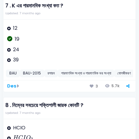
7 .
K এর পারমানবিক সংখ্যা কত ?
Updated: 7 months ago
12
19
24
39
BAU
BAU-2015
রসায়ন
পারমাণবিক সংখ্যা ও পারমাণবিক ভর সংখ্যা
যোগজীকরণ
Des
5.7k
3
8 .
নিম্নের সবচেয়ে শক্তিশালী জারক কোনটি ?
Updated: 7 months ago
HCIO
H
C
I
O
2
H
C
I
O