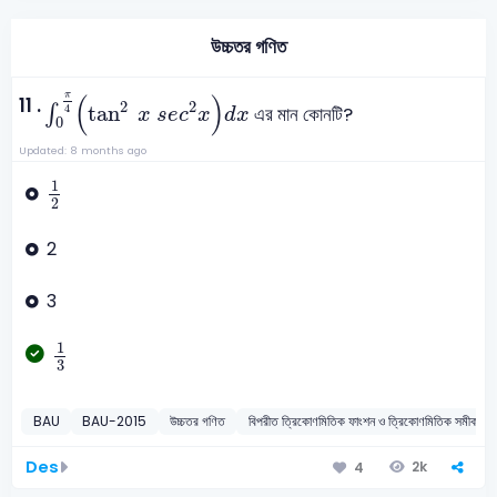
উচ্চতর গণিত
∫
0
π
4
(
tan
2
x
s
e
c
2
x
)
d
x
(
)
π
11 .
2
2
tan
∫
এর মান কোনটি?
4
x
s
e
c
x
d
x
0
Updated: 8 months ago
1
2
1
2
2
3
1
3
1
3
BAU
BAU-2015
উচ্চতর গণিত
বিপরীত ত্রিকোণমিতিক ফাংশন ও ত্রিকোণমিতি
Des
2k
4