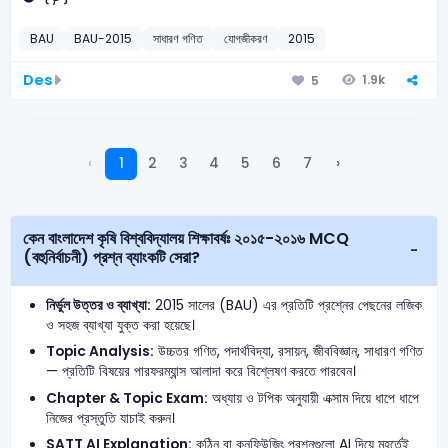
BAU
BAU-2015
সাধারণ গণিত
যোগজীকরণ
2015
Des
1.9k
5
‹
1
2
3
4
5
6
7
›
কেন বাংলাদেশ কৃষি বিশ্ববিদ্যালয় শিক্ষাবর্ষঃ ২০১৫-২০১৬ MCQ
(বহুনির্বাচনী) প্রশ্ন ব্যাংকটি সেরা?
নির্ভুল উত্তর ও ব্যাখ্যা:
2015 সালের (BAU) এর প্রতিটি প্রশ্নের পেছনের লজিক
ও সহজ ব্যাখ্যা যুক্ত করা হয়েছে।
Topic Analysis:
উচ্চতর গণিত, পদার্থবিদ্যা, রসায়ন, জীববিজ্ঞান, সাধারণ গণিত
— প্রতিটি বিষয়ের পারফরম্যান্স আলাদা করে বিশ্লেষণ করতে পারবেন।
Chapter & Topic Exam:
অধ্যায় ও টপিক অনুযায়ী এক্সাম দিয়ে ধাপে ধাপে
নিজের প্রস্তুতি যাচাই করুন।
SATT AI Explanation:
কঠিন বা কনফিউজিং প্রশ্নগুলো AI দিয়ে মুহূর্তেই