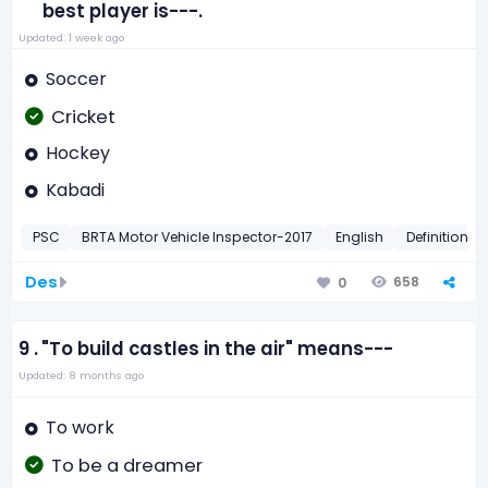
best player is---.
Updated: 1 week ago
Soccer
Cricket
Hockey
Kabadi
PSC
BRTA Motor Vehicle Inspector-2017
English
Definition o
Des
658
0
9 .
"To build castles in the air" means---
Updated: 8 months ago
To work
To be a dreamer