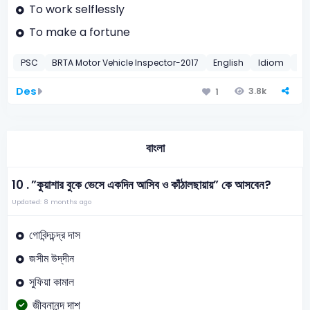
To work selflessly
To make a fortune
PSC
BRTA Motor Vehicle Inspector-2017
English
Idiom
20
Des
3.8k
1
বাংলা
10 .
”কুয়াশার বুকে ভেসে একদিন আসিব ও কাঁঠালছায়ায়” কে আসবেন?
Updated: 8 months ago
গোবিন্দচন্দ্র দাস
জসীম উদ্‌দীন
সুফিয়া কামাল
জীবনানন্দ দাশ