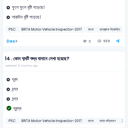
ফুলে ফুলে বৃষ্টি পড়েছে।
সারাদিন বৃষ্টি পড়েছে।
PSC
BRTA Motor Vehicle Inspector-2017
বাংলা
ধ্বন্যাত্মক দ্বিরুক্তি
2
Des
959
3
14 .
কোন শব্দটি শুদ্ধ বানানে লেখা হয়েছে?
Updated: 8 months ago
দ্বন্দ
দন্দ্ব
দন্দ্ব
দ্বন্দ্ব
PSC
BRTA Motor Vehicle Inspector-2017
বাংলা
বানান শুদ্ধিকরণ
201