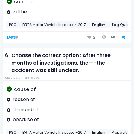
can't he
will he
PSC
BRTA Motor Vehicle Inspector-2017
English
Tag Questi
Des
1.4k
2
6 .
Choose the correct option : After three
months of investigations, the---the
accident was still unclear.
Updated: 7 months ago
cause of
reason of
demand of
because of
PSC
BRTA Motor Vehicle Inspector-2017
English
Preposition