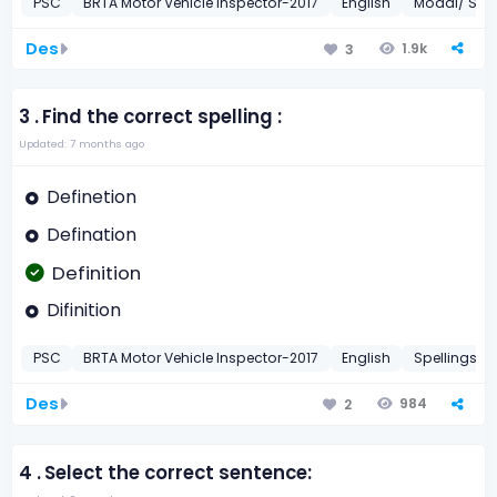
PSC
BRTA Motor Vehicle Inspector-2017
English
Modal/ Seco
Des
1.9k
3
3 .
Find the correct spelling :
Updated: 7 months ago
Definetion
Defination
Definition
Difinition
PSC
BRTA Motor Vehicle Inspector-2017
English
Spellings
Des
984
2
4 .
Select the correct sentence: