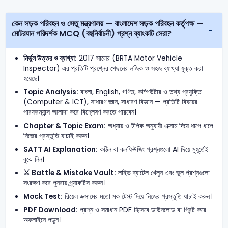
কেন সড়ক পরিবহন ও সেতু মন্ত্রণালয় — বাংলাদেশ সড়ক পরিবহন কর্তৃপক্ষ —
মোটরযান পরিদর্শক MCQ (বহুনির্বাচনী) প্রশ্ন ব্যাংকটি সেরা?
নির্ভুল উত্তর ও ব্যাখ্যা:
2017 সালের (BRTA Motor Vehicle
Inspector) এর প্রতিটি প্রশ্নের পেছনের লজিক ও সহজ ব্যাখ্যা যুক্ত করা
হয়েছে।
Topic Analysis:
বাংলা, English, গণিত, কম্পিউটার ও তথ্য প্রযুক্তি
(Computer & ICT), সাধারণ জ্ঞান, সাধারণ বিজ্ঞান — প্রতিটি বিষয়ের
পারফরম্যান্স আলাদা করে বিশ্লেষণ করতে পারবেন।
Chapter & Topic Exam:
অধ্যায় ও টপিক অনুযায়ী এক্সাম দিয়ে ধাপে ধাপে
নিজের প্রস্তুতি যাচাই করুন।
SATT AI Explanation:
কঠিন বা কনফিউজিং প্রশ্নগুলো AI দিয়ে মুহূর্তেই
বুঝে নিন।
⚔️ Battle & Mistake Vault:
লাইভ ব্যাটেল খেলুন এবং ভুল প্রশ্নগুলো
সংরক্ষণ করে পুনরায় প্র্যাকটিস করুন।
Mock Test:
রিয়েল এক্সামের মতো মক টেস্ট দিয়ে নিজের প্রস্তুতি যাচাই করুন।
PDF Download:
প্রশ্ন ও সমাধান PDF হিসেবে ডাউনলোড বা প্রিন্ট করে
অফলাইনে পড়ুন।