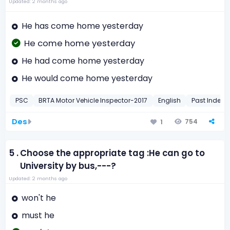
Updated: 2 months ago
He has come home yesterday
He come home yesterday
He had come home yesterday
He would come home yesterday
PSC
BRTA Motor Vehicle Inspector-2017
English
Past Indefin
Des
754
1
5 .
Choose the appropriate tag :He can go to
University by bus,---?
Updated: 2 months ago
won't he
must he