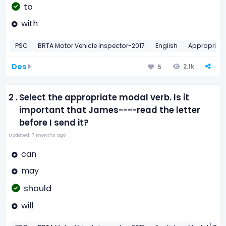
to
with
PSC
BRTA Motor Vehicle Inspector-2017
English
Appropriate
Des
2.1k
5
2 .
Select the appropriate modal verb. Is it
important that James----read the letter
before I send it?
Updated: 7 months ago
can
may
should
will