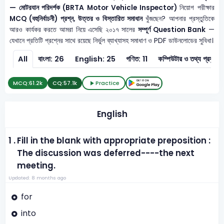
— মোটরযান পরিদর্শক (BRTA Motor Vehicle Inspector)
নিয়োগ পরীক্ষার
MCQ (বহুনির্বাচনী) প্রশ্ন, উত্তর ও বিস্তারিত সমাধান
খুঁজছেন? আপনার প্রস্তুতিকে
আরও কার্যকর করতে আমরা নিয়ে এসেছি ২০১৭ সালের
সম্পূর্ণ Question Bank
—
যেখানে প্রতিটি প্রশ্নের সাথে রয়েছে নির্ভুল ব্যাখ্যাসহ সমাধাণ ও PDF ডাউনলোডের সুবিধা।
All
বাংলা: 26
English: 25
গণিত: 11
কম্পিউটার ও ত
MCQ:
61.2k
CQ:
57.1k
Practice
English
1 .
Fill in the blank with appropriate preposition :
The discussion was deferred----the next
meeting.
Updated: 8 months ago
for
into