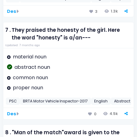
Des
1.3k
3
7 .
They praised the honesty of the girl. Here
the word "honesty" is a/an---
Updated: 7 months ago
material noun
abstract noun
common noun
proper noun
PSC
BRTA Motor Vehicle Inspector-2017
English
Abstract N
Des
4.5k
0
8 .
"Man of the match"award is given to the