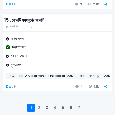
Des
2.1k
3
15 .
কোনটি মধ্যযুগের রচনা?
Updated: 8 months ago
সারদামঙ্গল
মনসামঙ্গল
কেরামতমঙ্গল
বৃক্ষমঙ্গল
PSC
BRTA Motor Vehicle Inspector-2017
বাংলা
মঙ্গলকাব্য
2017
Des
1.1k
4
‹
1
2
3
4
5
6
7
›