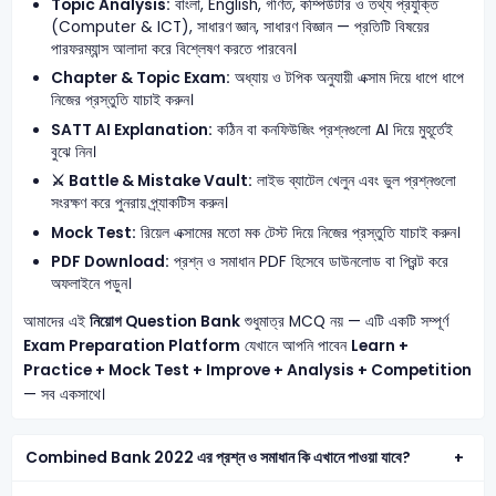
Topic Analysis:
বাংলা, English, গণিত, কম্পিউটার ও তথ্য প্রযুক্তি
(Computer & ICT), সাধারণ জ্ঞান, সাধারণ বিজ্ঞান — প্রতিটি বিষয়ের
পারফরম্যান্স আলাদা করে বিশ্লেষণ করতে পারবেন।
Chapter & Topic Exam:
অধ্যায় ও টপিক অনুযায়ী এক্সাম দিয়ে ধাপে ধাপে
নিজের প্রস্তুতি যাচাই করুন।
SATT AI Explanation:
কঠিন বা কনফিউজিং প্রশ্নগুলো AI দিয়ে মুহূর্তেই
বুঝে নিন।
⚔️ Battle & Mistake Vault:
লাইভ ব্যাটেল খেলুন এবং ভুল প্রশ্নগুলো
সংরক্ষণ করে পুনরায় প্র্যাকটিস করুন।
Mock Test:
রিয়েল এক্সামের মতো মক টেস্ট দিয়ে নিজের প্রস্তুতি যাচাই করুন।
PDF Download:
প্রশ্ন ও সমাধান PDF হিসেবে ডাউনলোড বা প্রিন্ট করে
অফলাইনে পড়ুন।
আমাদের এই
নিয়োগ Question Bank
শুধুমাত্র MCQ নয় — এটি একটি সম্পূর্ণ
Exam Preparation Platform
যেখানে আপনি পাবেন
Learn +
Practice + Mock Test + Improve + Analysis + Competition
— সব একসাথে।
Combined Bank 2022 এর প্রশ্ন ও সমাধান কি এখানে পাওয়া যাবে?