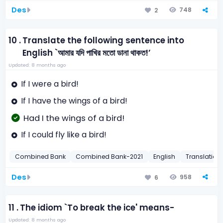
Des
748
2
10 .
Translate the following sentence into
English `আমার যদি পাখির মতো ডানা থাকত!’
Updated: 8 months ago
If I were a bird!
If I have the wings of a bird!
Had I the wings of a bird!
If I could fly like a bird!
Combined Bank
Combined Bank-2021
English
Translation
Des
958
6
11 .
The idiom `To break the ice' means-
Updated: 8 months ago