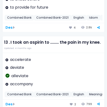
to provide for future
Combined Bank
Combined Bank-2021
English
Idiom
20
Des
2.8k
4
13 .
I took an aspirin to ......... the pain in my knee.
Updated: 4 months ago
accelerate
deviate
alleviate
accompany
Combined Bank
Combined Bank-2021
English
Meanings o
Des
799
2