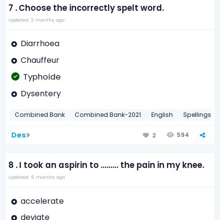
7 .
Choose the incorrectly spelt word.
Updated: 2 months ago
Diarrhoea
Chauffeur
Typhoide
Dysentery
Combined Bank
Combined Bank-2021
English
Spellings
Des
594
2
8 .
I took an aspirin to ......... the pain in my knee.
Updated: 6 months ago
accelerate
deviate