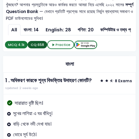
খুঁজছেন? আপনার প্রস্তুতিকে আরও কার্যকর করতে আমরা নিয়ে এসেছি ২০২২ সালের
সম্পূর্ণ
Question Bank
— যেখানে প্রতিটি প্রশ্নের সাথে রয়েছে নির্ভুল ব্যাখ্যাসহ সমাধাণ ও
PDF ডাউনলোডের সুবিধা।
All
বাংলা: 14
English: 28
গণিত: 20
কম্পিউটার ও 
MCQ:
4.1k
CQ:
658
Practice
বাংলা
1 .
অধিকরণ কারকে শূন্য বিভক্তির উদাহরণ কোনটি?
8 Exams
Updated: 2 weeks ago
সারারাত বৃষ্টি ছিল।
সুখের লাগিয়া এ ঘর বাঁধিনু।
বাড়ি খেকে নদী দেখা যায়।
ভোরে সূর্য উঠে।