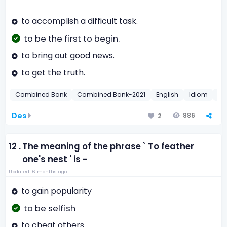
to accomplish a difficult task.
to be the first to begin.
to bring out good news.
to get the truth.
Combined Bank
Combined Bank-2021
English
Idiom
20
Des
886
2
12 .
The meaning of the phrase ` To feather
one's nest ' is -
Updated: 6 months ago
to gain popularity
to be selfish
to cheat others