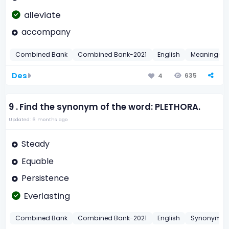
alleviate
accompany
Combined Bank
Combined Bank-2021
English
Meanings o
Des
635
4
9 .
Find the synonym of the word: PLETHORA.
Updated: 6 months ago
Steady
Equable
Persistence
Everlasting
Combined Bank
Combined Bank-2021
English
Synonyms