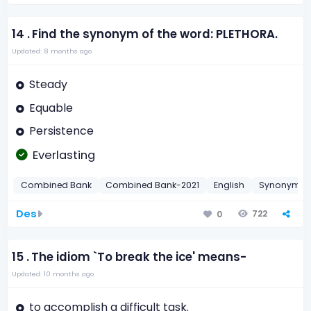
14 .
Find the synonym of the word: PLETHORA.
Updated: 8 months ago
Steady
Equable
Persistence
Everlasting
Combined Bank
Combined Bank-2021
English
Synonyms
Des
722
0
15 .
The idiom `To break the ice' means-
Updated: 10 months ago
to accomplish a difficult task.