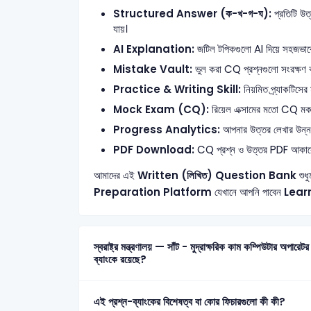
Structured Answer (ক-খ-গ-ঘ):
প্রতিটি উত্
যায়।
AI Explanation:
জটিল টপিকগুলো AI দিয়ে সহজভাবে ব
Mistake Vault:
ভুল করা CQ প্রশ্নগুলো সংরক্ষণ ক
Practice & Writing Skill:
নিয়মিত প্র্যাকটিসের
Mock Exam (CQ):
রিয়েল এক্সামের মতো CQ মক টে
Progress Analytics:
আপনার উত্তর লেখার উন্নতি 
PDF Download:
CQ প্রশ্ন ও উত্তর PDF আকার
আমাদের এই
Written (লিখিত) Question Bank
শুধু
Preparation Platform
যেখানে আপনি পাবেন
Lear
স্বরাষ্ট্র মন্ত্রণালয় — সাঁট - মুদ্রাক্ষরিক কাম কম্পিউটার অপারেটর (শুধু মাত্র মুক্তিযোদ্ধা কোটা) 2016 এর মোট কতটি প্রশ্ন এই প্রশ্ন-
ব্যাংকে রয়েছে?
এই প্রশ্ন-ব্যাংকের বিশেষত্ব বা কোর ফিচারগুলো কী কী?