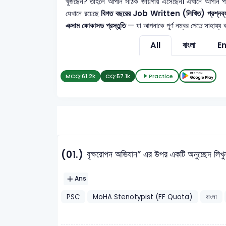
খুঁজছেন? তাহলে আপনি সঠিক জায়গায় এসেছেন। এখানে আপনি প
যেখানে রয়েছে
বিগত বছরের Job Written (লিখিত) প্রশ্নব্যাংক,
এক্সাম ফোকাসড প্রস্তুতি
— যা আপনাকে পূর্ণ নম্বর পেতে সাহায্য 
All
বাংলা
En
MCQ:
61.2k
CQ:
57.1k
Practice
(01.)
বৃক্ষরোপন অভিযান” এর উপর একটি অনুচ্ছেদ লিখু
Ans
PSC
MoHA Stenotypist (FF Quota)
বাংলা