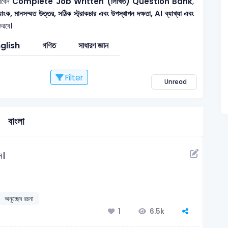
াবেন
Complete Job Written (লিখিত) Question Bank
,
 মানসম্মত উত্তর, সঠিক স্ট্রাকচার এবং উপস্থাপন দক্ষতা, AI ব্যাখ্যা এবং
করবে।
glish
গণিত
সাধারণ জ্ঞান
Filter
Unread
বাংলা
ন।
অনুচ্ছেদ রচনা
6.5k
1