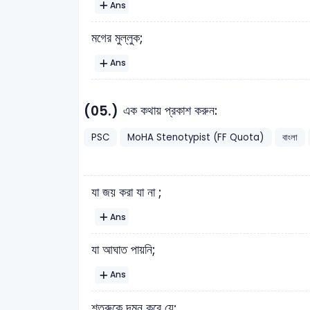
Ans
মগের মুল্লুক;
Ans
(05.)
এক কথায় প্রকাশ করুন:
PSC
MoHA Stenotypist (FF Quota)
বাংলা
যা জয় করা যা না ;
Ans
যা আঘাত পায়নি;
Ans
শত্রুকে দমন করে যে;