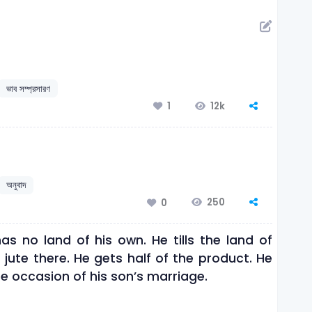
ভাব সম্প্রসারণ
12k
1
অনুবাদ
250
0
as no land of his own. He tills the land of
jute there. He gets half of the product. He
 occasion of his son’s marriage.