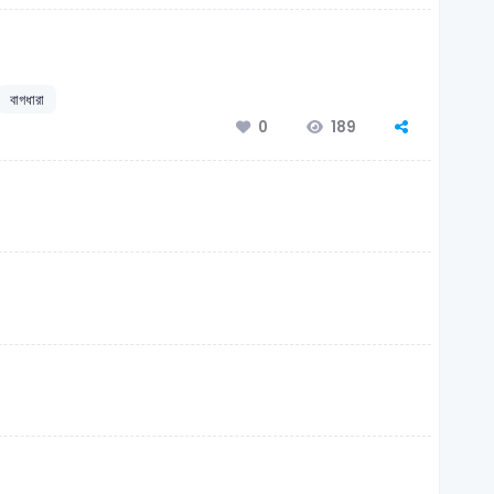
বাগধারা
189
0