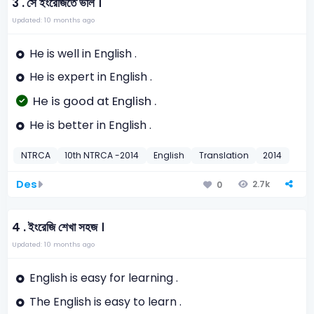
3 .
সে ইংরেজিতে ভাল ।
Updated: 10 months ago
He is well in English .
He is expert in English .
He is good at English .
He is better in English .
NTRCA
10th NTRCA -2014
English
Translation
2014
Des
2.7k
0
4 .
ইংরেজি শেখা সহজ ।
Updated: 10 months ago
English is easy for learning .
The English is easy to learn .