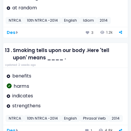
at random
NTRCA
10th NTRCA -2014
English
Idiom
2014
Des
1.2k
3
13 .
Smoking tells upon our body .Here 'tell
upon' means ____ .
Updated: 2 weeks ago
benefits
harms
indicates
strengthens
NTRCA
10th NTRCA -2014
English
Phrasal Verb
2014
Des
4.8k
1