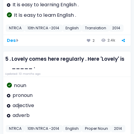
It is easy to learning English .
It is easy to learn English .
NTRCA
10th NTRCA -2014
English
Translation
2014
Des
2.4k
2
5 .
Lovely comes here regularly . Here 'Lovely' is
_____ .
Updated: 10 months ago
noun
pronoun
adjective
adverb
NTRCA
10th NTRCA -2014
English
Proper Noun
2014