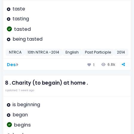
taste
tasting
tasted
being tasted
NTRCA
10th NTRCA -2014
English
Past Participle
2014
Des
6.8k
1
8 .
Charity (to begain) at home .
Updated: 1 week ago
is beginning
began
begins