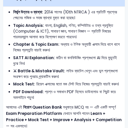
নির্ভুল উত্তর ও ব্যাখ্যা:
2014 সালের (10th NTRCA ) এর প্রতিটি প্রশ্নের
পেছনের লজিক ও সহজ ব্যাখ্যা যুক্ত করা হয়েছে।
Topic Analysis:
বাংলা, English, গণিত, কম্পিউটার ও তথ্য প্রযুক্তি
(Computer & ICT), সাধারণ জ্ঞান, সাধারণ বিজ্ঞান — প্রতিটি বিষয়ের
পারফরম্যান্স আলাদা করে বিশ্লেষণ করতে পারবেন।
Chapter & Topic Exam:
অধ্যায় ও টপিক অনুযায়ী এক্সাম দিয়ে ধাপে ধাপে
নিজের প্রস্তুতি যাচাই করুন।
SATT AI Explanation:
কঠিন বা কনফিউজিং প্রশ্নগুলো AI দিয়ে মুহূর্তেই
বুঝে নিন।
⚔️ Battle & Mistake Vault:
লাইভ ব্যাটেল খেলুন এবং ভুল প্রশ্নগুলো
সংরক্ষণ করে পুনরায় প্র্যাকটিস করুন।
Mock Test:
রিয়েল এক্সামের মতো মক টেস্ট দিয়ে নিজের প্রস্তুতি যাচাই করুন।
PDF Download:
প্রশ্ন ও সমাধান PDF হিসেবে ডাউনলোড বা প্রিন্ট করে
অফলাইনে পড়ুন।
আমাদের এই
নিয়োগ Question Bank
শুধুমাত্র MCQ নয় — এটি একটি সম্পূর্ণ
Exam Preparation Platform
যেখানে আপনি পাবেন
Learn +
Practice + Mock Test + Improve + Analysis + Competition
— সব একসাথে।