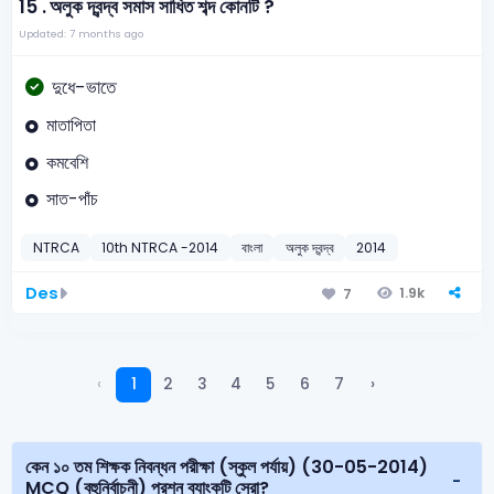
15 .
অলুক দ্বন্দ্ব সমাস সাধিত শব্দ কোনটি ?
Updated: 7 months ago
দুধে-ভাতে
মাতাপিতা
কমবেশি
সাত-পাঁচ
NTRCA
10th NTRCA -2014
বাংলা
অলুক দ্বন্দ্ব
2014
Des
1.9k
7
‹
1
2
3
4
5
6
7
›
কেন ১০ তম শিক্ষক নিবন্ধন পরীক্ষা (স্কুল পর্যায়) (30-05-2014)
MCQ (বহুনির্বাচনী) প্রশ্ন ব্যাংকটি সেরা?