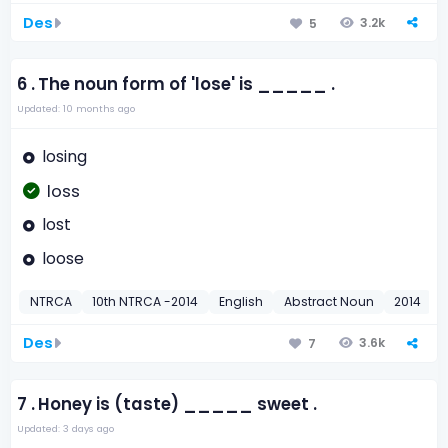
Des
3.2k
5
6 .
The noun form of 'lose' is _____ .
Updated: 10 months ago
losing
loss
lost
loose
NTRCA
10th NTRCA -2014
English
Abstract Noun
2014
Des
3.6k
7
7 .
Honey is (taste) _____ sweet .
Updated: 3 days ago