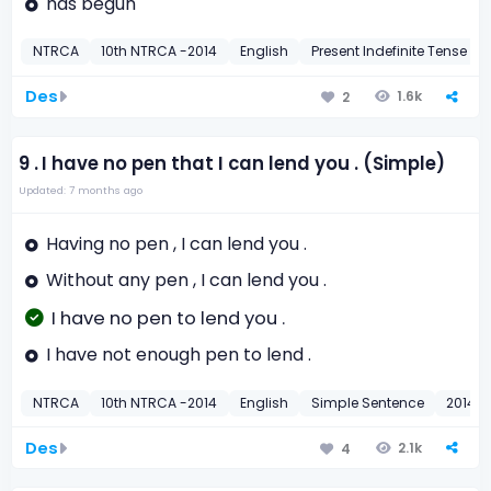
has begun
NTRCA
10th NTRCA -2014
English
Present Indefinite Tense
Des
1.6k
2
9 .
I have no pen that I can lend you . (Simple)
Updated: 7 months ago
Having no pen , I can lend you .
Without any pen , I can lend you .
I have no pen to lend you .
I have not enough pen to lend .
NTRCA
10th NTRCA -2014
English
Simple Sentence
2014
Des
2.1k
4