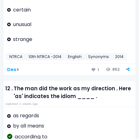
certain
unusual
strange
NTRCA
10th NTRCA -2014
English
Synonyms
2014
Des
852
1
12 .
The man did the work as my direction . Here
'as' indicates the idiom ____ .
Updated: 2 weeks ago
as regards
by all means
according to