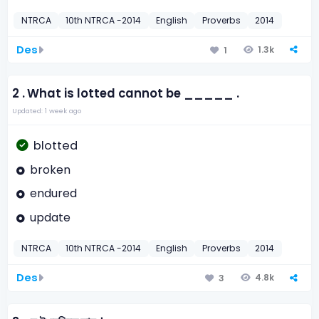
NTRCA
10th NTRCA -2014
English
Proverbs
2014
Des
1.3k
1
2 .
What is lotted cannot be _____ .
Updated: 1 week ago
blotted
broken
endured
update
NTRCA
10th NTRCA -2014
English
Proverbs
2014
Des
4.8k
3