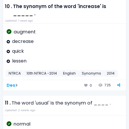
10 .
The synonym of the word 'increase' is
_____ .
Updated: 1 week ago
augment
decrease
quick
lessen
NTRCA
10th NTRCA -2014
English
Synonyms
2014
Des
725
0
11 .
The word 'usual' is the synonym of ____ .
Updated: 2 weeks ago
normal