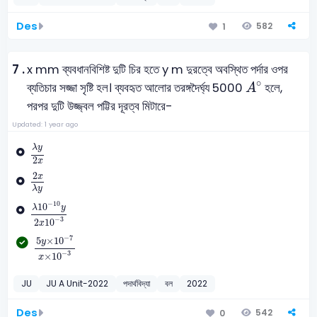
Des
582
1
7 .
x mm ব্যবধানবিশিষ্ট দুটি চির হতে y m দুরত্বে অবস্থিত পর্দার ওপর
A
∘
∘
ব্যতিচার সজ্জা সৃষ্টি হল। ব্যবহৃত আলোর তরঙ্গদৈর্ঘ্য 5000
হলে,
A
পরপর দুটি উজ্জ্বল পট্টির দূরত্ব মিটারে-
Updated: 1 year ago
λ
y
2
x
λ
y
2
x
2
x
λ
y
2
x
λ
y
λ
10
-
10
y
2
x
10
-
3
−
10
10
λ
y
−
3
2
10
x
5
y
×
10
-
7
x
×
10
-
3
−
7
5
×
10
y
−
3
×
10
x
JU
JU A Unit-2022
পদার্থবিদ্যা
বল
2022
Des
542
0