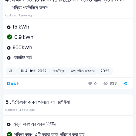
শক্তি প্রতিদিনে কত?
Updated: 1 year ago
15 kWh
0.9 kWh
900kWh
কোনটিই নয়।
JU
JU A Unit-2022
পদার্থবিদ্যা
কাজ, শক্তি ও ক্ষমতা
2022
Des
833
0
5 .
“তড়িৎচালক বল আসলে বল নয়” উহা
Updated: 4 days ago
মিথ্যা কারণ এর একক নিউটন
শক্তি কারণ এটি দ্বারা কাজ পরিমাপ করা যায়