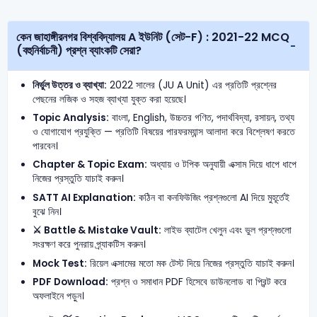
কেন জাহাঙ্গীরনগর বিশ্ববিদ্যালয় A ইউনিট (সেট-F) : 2021-22 MCQ
(বহুনির্বাচনী) প্রশ্ন ব্যাংকটি সেরা?
নির্ভুল উত্তর ও ব্যাখ্যা:
2022 সালের (JU A Unit) এর প্রতিটি প্রশ্নের
পেছনের লজিক ও সহজ ব্যাখ্যা যুক্ত করা হয়েছে।
Topic Analysis:
বাংলা, English, উচ্চতর গণিত, পদার্থবিদ্যা, রসায়ন, তথ্য
ও যোগাযোগ প্রযুক্তি — প্রতিটি বিষয়ের পারফরম্যান্স আলাদা করে বিশ্লেষণ করতে
পারবেন।
Chapter & Topic Exam:
অধ্যায় ও টপিক অনুযায়ী এক্সাম দিয়ে ধাপে ধাপে
নিজের প্রস্তুতি যাচাই করুন।
SATT AI Explanation:
কঠিন বা কনফিউজিং প্রশ্নগুলো AI দিয়ে মুহূর্তেই
বুঝে নিন।
⚔️ Battle & Mistake Vault:
লাইভ ব্যাটেল খেলুন এবং ভুল প্রশ্নগুলো
সংরক্ষণ করে পুনরায় প্র্যাকটিস করুন।
Mock Test:
রিয়েল এক্সামের মতো মক টেস্ট দিয়ে নিজের প্রস্তুতি যাচাই করুন।
PDF Download:
প্রশ্ন ও সমাধান PDF হিসেবে ডাউনলোড বা প্রিন্ট করে
অফলাইনে পড়ুন।