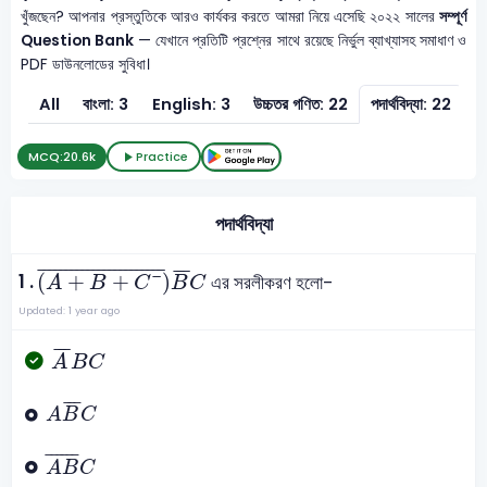
খুঁজছেন? আপনার প্রস্তুতিকে আরও কার্যকর করতে আমরা নিয়ে এসেছি ২০২২ সালের
সম্পূর্ণ
Question Bank
— যেখানে প্রতিটি প্রশ্নের সাথে রয়েছে নির্ভুল ব্যাখ্যাসহ সমাধাণ ও
PDF ডাউনলোডের সুবিধা।
All
বাংলা: 3
English: 3
উচ্চতর গণিত: 22
পদার্থবিদ্যা: 22
র
MCQ:
20.6k
Practice
পদার্থবিদ্যা
A
+
B
+
C
¯
¯
B
¯
C
¯
¯¯¯¯¯¯¯¯¯¯¯¯¯¯¯¯¯¯¯¯¯
¯
¯
¯
¯
1 .
(
+
+
¯
)
এর সরলীকরণ হলো-
A
B
C
B
C
Updated: 1 year ago
A
¯
B
C
¯
¯
¯
A
B
C
A
B
¯
C
¯
¯
¯
A
B
C
A
B
¯
C
¯
¯¯¯¯
¯
A
B
C