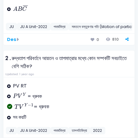
A
B
C
¯
¯
¯
¯
A
B
C
JU
JU A Unit-2022
পদার্থবিদ্যা
সমতলে বস্তুকণার গতি (Motion of particle
Des
810
0
2 .
রুদ্ধতাপ পরিবর্তনে আয়তন ও তাপমাত্রার মধ্যে কোন সম্পর্কটি সবচাইতে
বেশি সঠিক?
Updated: 1 year ago
PV RT
P
V
Y
Y
= ধ্রুবক
P
V
T
V
Y
-
1
−
1
Y
= ধ্রুবক
T
V
সব কয়টি
JU
JU A Unit-2022
পদার্থবিদ্যা
তাপগতিবিদ্যা
2022