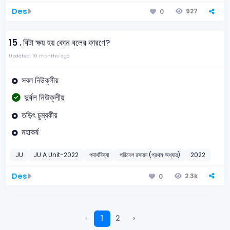
Des
927
0
15 .
বিটা ক্ষয় হয় কোন বলের কারণে?
Updated: 10 months ago
সবল নিউক্লীয়
দুর্বল নিউক্লীয়
তড়িৎ চুম্বকীয়
মহাকর্ষ
JU
JU A Unit-2022
পদার্থবিদ্যা
পরিবেশ রসায়ন (প্রথম অধ্যায়)
2022
Des
2.3k
0
‹
1
2
›