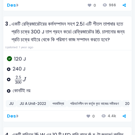
Des
966
0
3 .
একটি রেফ্রিজারেটরের কর্মসম্পাদন সহগ 2.5। এটি শীতল তাপাধার হতে
প্রতি চক্রে 300 J তাপ গ্রহন করে। রেফ্রিজারেটর 16. চালানোর জন্য
প্রতি চক্রে বাইরে থেকে কি পরিমাণ কাজ সম্পাদন করতে হবে?
Updated: 1 year ago
120 J
240 J
2.5
300
J
2.5
J
300
কোনটিই নয়
JU
JU A Unit-2022
পদার্থবিদ্যা
পরিবর্তনশীল বল কর্তৃক কৃত কাজের সমীকরণ
2022
Des
4.4k
0
4 .
একটি বাড়িতে 15 W এর 10 টি LED বাতি রাতে 6 ঘণ্টা জ্বলে। ব্যয়িত