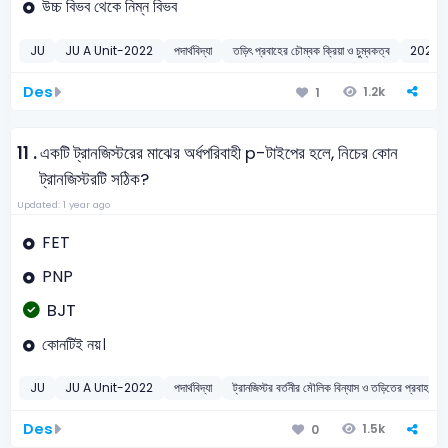
উচ্চ বিভব থেকে নিম্ন বিভব
JU
JU A Unit-2022
পদার্থবিদ্যা
তড়িৎ প্রবাহের চৌম্বক ক্রিয়া ও চুম্বকত্ব
2022
Des
1.2k
1
11 .
একটি ট্রানজিস্টরের মাঝের অর্ধপরিবাহী p-টাইপের হলে, নিচের কোন
ট্রানজিস্টরটি সঠিক?
Updated: 1 year ago
FET
PNP
BJT
কোনটিই নয়।
JU
JU A Unit-2022
পদার্থবিদ্যা
ট্রানজিস্টর বর্তনীর মৌলিক বিন্যাস ও তড়িতের প্রবাহ
Des
1.5k
0