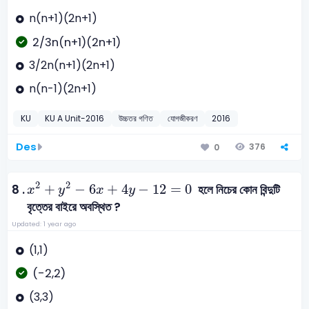
n(n+1)(2n+1)
2/3n(n+1)(2n+1)
3/2n(n+1)(2n+1)
n(n-1)(2n+1)
KU
KU A Unit-2016
উচ্চতর গণিত
যোগজীকরণ
2016
Des
376
0
x
2
+
y
2
-
6
x
+
4
y
-
12
=
0
2
2
+
−
6
+
4
−
12
=
0
8 .
হলে নিচের কোন বিন্দুটি
x
y
x
y
বৃত্তের বাইরে অবস্থিত ?
Updated: 1 year ago
(1,1)
(-2,2)
(3,3)