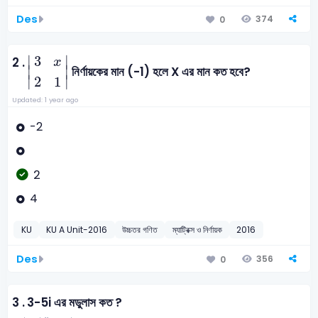
Des
374
0
3
x
2
1
∣
∣
3
2 .
x
∣
∣
নির্ণায়কের মান (-1) হলে X এর মান কত হবে?
∣
∣
2
1
Updated: 1 year ago
-2
2
4
KU
KU A Unit-2016
উচ্চতর গণিত
ম্যাট্রিক্স ও নির্ণায়ক
2016
Des
356
0
3 .
3-5i এর মডুলাস কত ?