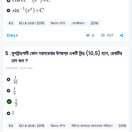
e
c
e
C
sin
-
1
e
x
+
C
−
1
sin
(
)
+
x
e
C
KU
KU A Unit-2016
উচ্চতর গণিত
যোগজীকরণ
2016
Des
327
0
5 .
মুলবিন্দুগামী কোন সরলরেখার উপরস্থ একটি বিন্দু (10,5) হলে, রেখাটির
ঢাল কত ?
Updated: 1 year ago
1
10
1
10
1
5
1
5
1
2
1
2
1
KU
KU A Unit-2016
উচ্চতর গণিত
বিভিন্ন আকারের সরলরেখার সমীকরণ
2016