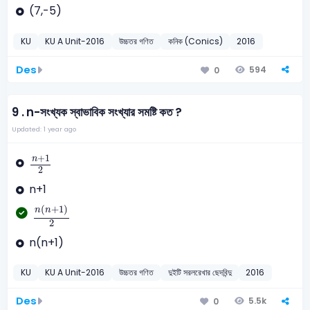
(7,-5)
KU
KU A Unit-2016
উচ্চতর গণিত
কনিক (Conics)
2016
Des
594
0
9 .
n-সংখ্যক স্বাভাবিক সংখ্যার সমষ্টি কত ?
Updated: 1 year ago
n
+
1
2
+
1
n
2
n+1
n
(
n
+
1
)
2
(
+
1
)
n
n
2
n(n+1)
KU
KU A Unit-2016
উচ্চতর গণিত
দুইটি সরলরেখার ছেদবিন্দু
2016
Des
5.5k
0