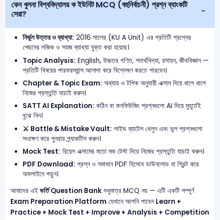
কেন খুলনা বিশ্ববিদ্যালয় ক ইউনিট MCQ (বহুনির্বাচনী) প্রশ্ন ব্যাংকটি
সেরা?
নির্ভুল উত্তর ও ব্যাখ্যা:
2016 সালের (KU A Unit) এর প্রতিটি প্রশ্নের
পেছনের লজিক ও সহজ ব্যাখ্যা যুক্ত করা হয়েছে।
Topic Analysis:
English, উচ্চতর গণিত, পদার্থবিদ্যা, রসায়ন, জীববিজ্ঞান —
প্রতিটি বিষয়ের পারফরম্যান্স আলাদা করে বিশ্লেষণ করতে পারবেন।
Chapter & Topic Exam:
অধ্যায় ও টপিক অনুযায়ী এক্সাম দিয়ে ধাপে ধাপে
নিজের প্রস্তুতি যাচাই করুন।
SATT AI Explanation:
কঠিন বা কনফিউজিং প্রশ্নগুলো AI দিয়ে মুহূর্তেই
বুঝে নিন।
⚔️ Battle & Mistake Vault:
লাইভ ব্যাটেল খেলুন এবং ভুল প্রশ্নগুলো
সংরক্ষণ করে পুনরায় প্র্যাকটিস করুন।
Mock Test:
রিয়েল এক্সামের মতো মক টেস্ট দিয়ে নিজের প্রস্তুতি যাচাই করুন।
PDF Download:
প্রশ্ন ও সমাধান PDF হিসেবে ডাউনলোড বা প্রিন্ট করে
অফলাইনে পড়ুন।
আমাদের এই
ভর্তি Question Bank
শুধুমাত্র MCQ নয় — এটি একটি সম্পূর্ণ
Exam Preparation Platform
যেখানে আপনি পাবেন
Learn +
Practice + Mock Test + Improve + Analysis + Competition