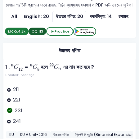
যেখানে প্রতিটি প্রশ্নের সাথে রয়েছে নির্ভুল ব্যাখ্যাসহ সমাধাণ ও PDF ডাউনলোডের সুবিধা।
All
English: 20
উচ্চতর গণিত: 20
পদার্থবিদ্যা: 14
রসায়ন: 21
MCQ:
4.2k
CQ:
113
Practice
উচ্চতর গণিত
C
n
22
C
12
n
C
8
n
22
n
n
1 .
=
হলে
এর মান কত হবে ?
C
C
C
n
12
8
Updated: 1 year ago
211
221
231
241
KU
KU A Unit-2016
উচ্চতর গণিত
দ্বিপদী বিস্তৃতি (Binomial Expansions)