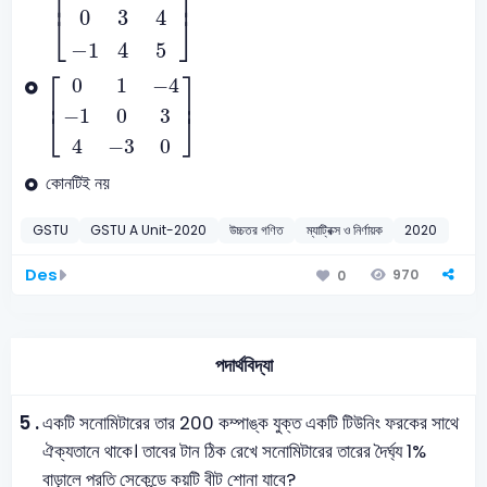
⎢
⎥
0
3
4
⎣
⎦
−
1
4
5
0
1
-
4
-
1
0
3
4
-
3
0
⎡
⎤
0
1
−
4
⎢
⎥
−
1
0
3
⎣
⎦
4
−
3
0
কোনটিই নয়
GSTU
GSTU A Unit-2020
উচ্চতর গণিত
ম্যাট্রিক্স ও নির্ণায়ক
2020
Des
970
0
পদার্থবিদ্যা
5 .
একটি সনোমিটারের তার 200 কম্পাঙ্ক যুক্ত একটি টিউনিং ফরকের সাথে
ঐক্যতানে থাকে। তাবের টান ঠিক রেখে সনোমিটারের তারের দৈর্ঘ্য 1%
বাড়ালে প্রতি সেকেন্ডে কয়টি বীট শোনা যাবে?