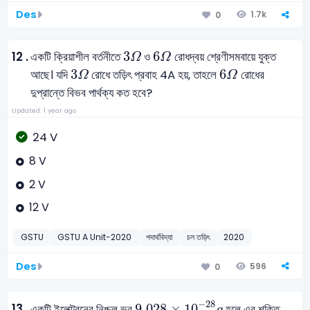
Des
1.7k
0
3
Ω
6
Ω
3
6
12 .
একটি ক্রিয়াশীল বর্তনীতে
ও
রোধদ্বয় শ্রেণীসমবায়ে যুক্ত
Ω
Ω
3
Ω
6
Ω
3
6
আছে। যদি
রোধে তড়িৎ প্রবাহ 4A হয়, তাহলে
রোধের
Ω
Ω
দুপ্রান্তে বিভব পার্থক্য কত হবে?
Updated: 1 year ago
24 V
8 V
2 V
12 V
GSTU
GSTU A Unit-2020
পদার্থবিদ্যা
চল তড়িৎ
2020
Des
596
0
9.028
×
10
-
28
g
−
28
13 .
9.028
×
10
একটি ইলেক্ট্রনের নিশ্চল ভর
হলে এর শক্তি
g