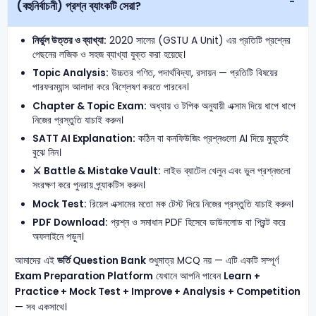
(বহুনির্বাচনী) প্রশ্ন ব্যাংকটি সেরা?
নির্ভুল উত্তর ও ব্যাখ্যা:
2020 সালের (GSTU A Unit) এর প্রতিটি প্রশ্নের
পেছনের লজিক ও সহজ ব্যাখ্যা যুক্ত করা হয়েছে।
Topic Analysis:
উচ্চতর গণিত, পদার্থবিদ্যা, রসায়ন — প্রতিটি বিষয়ের
পারফরম্যান্স আলাদা করে বিশ্লেষণ করতে পারবেন।
Chapter & Topic Exam:
অধ্যায় ও টপিক অনুযায়ী এক্সাম দিয়ে ধাপে ধাপে
নিজের প্রস্তুতি যাচাই করুন।
SATT AI Explanation:
কঠিন বা কনফিউজিং প্রশ্নগুলো AI দিয়ে মুহূর্তেই
বুঝে নিন।
⚔️ Battle & Mistake Vault:
লাইভ ব্যাটেল খেলুন এবং ভুল প্রশ্নগুলো
সংরক্ষণ করে পুনরায় প্র্যাকটিস করুন।
Mock Test:
রিয়েল এক্সামের মতো মক টেস্ট দিয়ে নিজের প্রস্তুতি যাচাই করুন।
PDF Download:
প্রশ্ন ও সমাধান PDF হিসেবে ডাউনলোড বা প্রিন্ট করে
অফলাইনে পড়ুন।
আমাদের এই
ভর্তি Question Bank
শুধুমাত্র MCQ নয় — এটি একটি সম্পূর্ণ
Exam Preparation Platform
যেখানে আপনি পাবেন
Learn +
Practice + Mock Test + Improve + Analysis + Competition
— সব একসাথে।