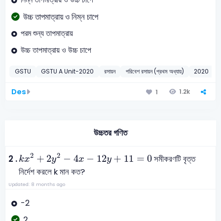
উচ্চ তাপমাত্রায় ও নিম্ন চাপে
পরম শুন্য তাপমাত্রায়
উচ্চ তাপমাত্রায় ও উচ্চ চাপে
GSTU
GSTU A Unit-2020
রসায়ন
পরিবেশ রসায়ন (প্রথম অধ্যায়)
2020
Des
1.2k
1
উচ্চতর গণিত
k
x
2
+
2
y
2
-
4
x
-
12
y
+
11
=
0
2
2
+
2
−
4
−
12
+
11
=
0
2 .
সমীকরণটি বৃত্ত
k
x
y
x
y
নির্দেশ করলে k মান কত?
Updated: 8 months ago
-2
2