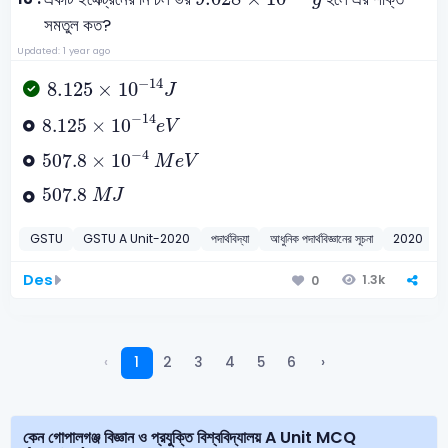
সমতুল কত?
Updated: 1 year ago
8.125
×
10
-
14
J
−
14
8.125
×
10
J
8.125
×
10
-
14
e
V
−
14
8.125
×
10
e
V
507.8
×
10
-
4
M
e
V
−
4
507.8
×
10
M
e
V
507.8
M
J
507.8
M
J
GSTU
GSTU A Unit-2020
পদার্থবিদ্যা
আধুনিক পদার্থবিজ্ঞানের সূচনা
2020
Des
1.3k
0
‹
1
2
3
4
5
6
›
কেন গোপালগঞ্জ বিজ্ঞান ও প্রযুক্তি বিশ্ববিদ্যালয় A Unit MCQ