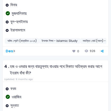
মিনায়
মুজদালিফায়
যুল-হুলাইফায়
ইয়ালামলামে
অষ্টম শ্রেণি (মাধ্যমিক ২০২৪)
ইসলাম শিক্ষা - Islamic Study
সমন্বিত বোর্ড (সকল) - 2
Des
926
0
4 .
হজ ও ওমরার জন্য বায়তুল্লাহ যাওয়ার পথে মিকাত অতিক্রম করার আগে
ইহরাম বাঁধা কী?
Updated: 9 months ago
ফরয
ওয়াজিব
সুন্নাত