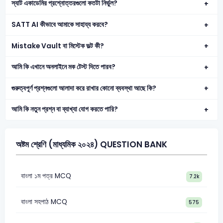
স্যাট একাডেমির প্রশ্নোত্তরগুলো কতটা নির্ভুল?
SATT AI কীভাবে আমাকে সাহায্য করবে?
Mistake Vault বা মিস্টেক ভল্ট কী?
আমি কি এখানে অনলাইনে মক টেস্ট দিতে পারব?
গুরুত্বপূর্ণ প্রশ্নগুলো আলাদা করে রাখার কোনো ব্যবস্থা আছে কি?
আমি কি নতুন প্রশ্ন বা ব্যাখ্যা যোগ করতে পারি?
অষ্টম শ্রেণি (মাধ্যমিক ২০২৪) QUESTION BANK
বাংলা ১ম পত্র MCQ
7.2k
বাংলা সহপাঠ MCQ
575