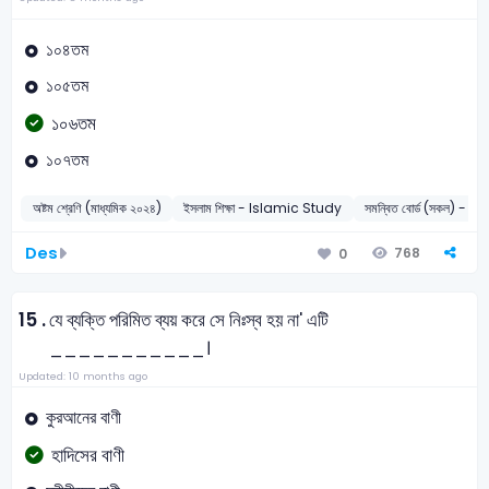
১০৪তম
১০৫তম
১০৬তম
১০৭তম
অষ্টম শ্রেণি (মাধ্যমিক ২০২৪)
ইসলাম শিক্ষা - Islamic Study
সমন্বিত বোর্ড (সকল) - 2
Des
768
0
15 .
যে ব্যক্তি পরিমিত ব্যয় করে সে নিঃস্ব হয় না' এটি
___________।
Updated: 10 months ago
কুরআনের বাণী
হাদিসের বাণী