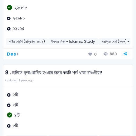
২২৩৭৫
২২৯৮০
২১২২৫
অষ্টম শ্রেণি (মাধ্যমিক ২০২৪)
ইসলাম শিক্ষা - Islamic Study
সমন্বিত বোর্ড (সকল) - 2
Des
889
0
8 .
হাদিসে মুতাওয়াতির হওয়ার জন্য কয়টি শর্ত থাকা বাঞ্চনীয়?
Updated: 1 year ago
২টি
৩টি
৪টি
৫টি