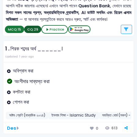
আপনি সঠিক জায়গায় এসেছেন। এখানে আপনি পাবেন
Question Bank
, যেখানে রয়েছে
বিগত সকল সালের প্রশ্ন, অধ্যায়ভিত্তিক প্র্যাকটিস, AI ডাউট সলভিং এবং রিয়েল এক্সাম
অভিজ্ঞতা
— যা আপনার প্রস্তুতিকে করবে আরও দ্রুত, স্মার্ট এবং কার্যকর।
MCQ:
15
CQ:
29
Practice
1 .
শিরক শব্দের অর্থ ______।
Updated: 1 year ago
অবিশ্বাস করা
অংশীদার সাব্যস্ত করা
কপটতা করা
গোপন করা
অষ্টম শ্রেণি (মাধ্যমিক ২০২৪)
ইসলাম শিক্ষা - Islamic Study
সমন্বিত বোর্ড (সকল) - 2
Des
613
0