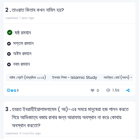
2 .
তাওরাত কিতাব কখন নাযিল হয়?
Updated: 1 year ago
ষষ্ঠ রমযান
সপ্তম রমযান
অষ্টম রমযান
নবম রমযান
অষ্টম শ্রেণি (মাধ্যমিক ২০২৪)
ইসলাম শিক্ষা - Islamic Study
সমন্বিত বোর্ড (সকল) - 2
Des
1.5k
0
3 .
হযরত ইবরাহীইয়ালামলামেম ( আ)-এর সময়ে মানুষেরা হজ পালন করতে
গিয়ে আভিজাত্য বজায় রাখার জন্য আরাফায় অবস্থান না করে কোথায়
অবস্থান করতো?
Updated: 11 months ago