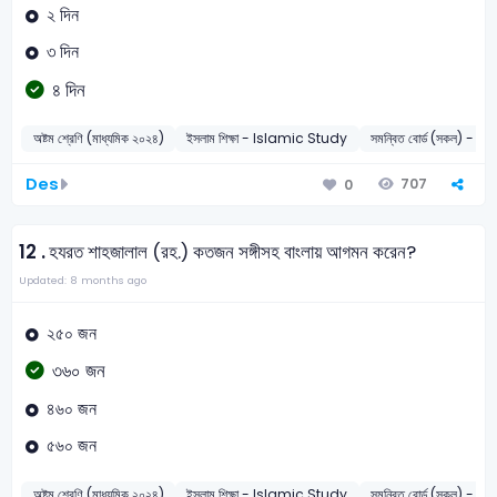
২ দিন
৩ দিন
৪ দিন
অষ্টম শ্রেণি (মাধ্যমিক ২০২৪)
ইসলাম শিক্ষা - Islamic Study
সমন্বিত বোর্ড (সকল) - 2
Des
707
0
12 .
হযরত শাহজালাল (রহ.) কতজন সঙ্গীসহ বাংলায় আগমন করেন?
Updated: 8 months ago
২৫০ জন
৩৬০ জন
৪৬০ জন
৫৬০ জন
অষ্টম শ্রেণি (মাধ্যমিক ২০২৪)
ইসলাম শিক্ষা - Islamic Study
সমন্বিত বোর্ড (সকল) - 2