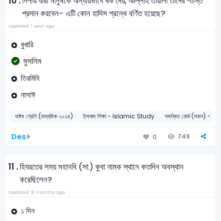
10 .
নিশ্চয় যারা মানুষকে অন্যায়ভাবে কষ্ট দেয়, আল্লাহ তায়ালা তাদের শাস্তি
প্রদান করবেন- এটি কোন হাদিস গ্রন্থে বর্ণিত হয়েছে?
Updated: 1 year ago
বুখারি
মুসলিম
তিরমিযি
নাসাঈ
অষ্টম শ্রেণি (মাধ্যমিক ২০২৪)
ইসলাম শিক্ষা - Islamic Study
সমন্বিত বোর্ড (সকল) - 2
Des
749
0
11 .
হিযরতের সময় মহানবি (সা.) কুবা নামক স্থানে কতদিন অবস্থান
করেছিলেন?
Updated: 8 months ago
১ দিন