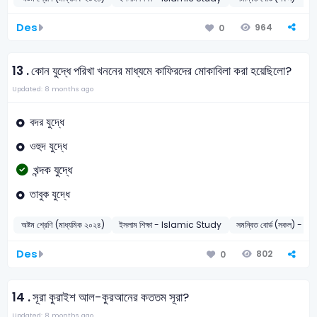
Des
964
0
13 .
কোন যুদ্ধে পরিখা খননের মাধ্যমে কাফিরদের মোকাবিলা করা হয়েছিলো?
Updated: 8 months ago
বদর যুদ্ধে
ওহুদ যুদ্ধে
খন্দক যুদ্ধে
তাবুক যুদ্ধে
অষ্টম শ্রেণি (মাধ্যমিক ২০২৪)
ইসলাম শিক্ষা - Islamic Study
সমন্বিত বোর্ড (সকল) - 2
Des
802
0
14 .
সূরা কুরাইশ আল-কুরআনের কততম সূরা?
Updated: 8 months ago