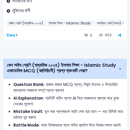
মনীষীদের বাণী
সুফিদের বাণী
অষ্টম শ্রেণি (মাধ্যমিক ২০২৪)
ইসলাম শিক্ষা - Islamic Study
সমন্বিত বোর্ড (সকল) - 2
Des
933
0
কেন অষ্টম শ্রেণি (মাধ্যমিক ২০২৪) ইসলাম শিক্ষা - Islamic Study
একাডেমিক MCQ (বহুনির্বাচনী) প্রশ্ন ব্যাংকটি সেরা?
Question Bank:
হাজার হাজার MCQ প্রশ্ন, নির্ভুল উত্তর ও বিস্তারিত
ব্যাখ্যাসহ সাজানো সম্পূর্ণ প্রশ্ন ব্যাংক।
AI Explanation:
প্রতিটি কঠিন প্রশ্ন AI দিয়ে সহজভাবে ব্যাখ্যা করে বুঝে
নেওয়ার সুযোগ।
Mistake Vault:
ভুল করা প্রশ্নগুলো অটো সেভ হয়ে যাবে — পরে রিভিউ করে
দুর্বলতা দূর করুন।
Battle Mode:
অন্য ইউজারদের সাথে লাইভ ব্যাটেল দিয়ে নিজের দক্ষতা যাচাই