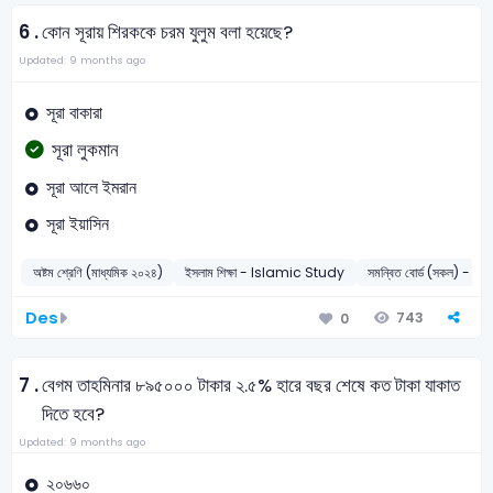
6 .
কোন সূরায় শিরককে চরম যুলুম বলা হয়েছে?
Updated: 9 months ago
সূরা বাকারা
সূরা লুকমান
সূরা আলে ইমরান
সূরা ইয়াসিন
অষ্টম শ্রেণি (মাধ্যমিক ২০২৪)
ইসলাম শিক্ষা - Islamic Study
সমন্বিত বোর্ড (সকল) - 2
Des
743
0
7 .
বেগম তাহমিনার ৮৯৫০০০ টাকার ২.৫% হারে বছর শেষে কত টাকা যাকাত
দিতে হবে?
Updated: 9 months ago
২০৬৬০