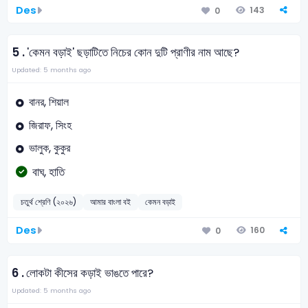
Des
143
0
5 .
'কেমন বড়াই' ছড়াটিতে নিচের কোন দুটি প্রাণীর নাম আছে?
Updated: 5 months ago
বানর, শিয়াল
জিরাফ, সিংহ
ভালুক, কুকুর
বাঘ, হাতি
চতুর্থ শ্রেণি (২০২৬)
আমার বাংলা বই
কেমন বড়াই
Des
160
0
6 .
লোকটা কীসের কড়াই ভাঙতে পারে?
Updated: 5 months ago