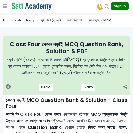
Sign In
Home
Academy
চতুর্থ শ্রেণি (২০২৬)
আমার বাংলা বই
কেমন বড়াই > MCQ
Class Four কেমন বড়াই MCQ Question Bank,
Solution & PDF
চতুর্থ শ্রেণি (২০২৬) কেমন বড়াই বহুনির্বাচনী(MCQ) প্রশ্নব্যাংক, নির্ভুল উত্তরমালা ও
ব্যাখ্যাসহ সমাধান। ১১+ প্রশ্নে প্র্যাকটিস করুন, নিয়মিত মক টেস্ট দিন এবং সহজে PDF
ডাউনলোড করে চতুর্থ শ্রেণি (২০২৬) পরীক্ষার সঠিক প্রস্তুতি নিন।
Read
Exam
কেমন বড়াই MCQ Question Bank & Solution - Class
Four
আপনি কি Class Four কেমন বড়াই
একাডেমিক পরীক্ষার
MCQ প্রশ্নব্যাংক, নির্ভুল
উত্তর, মানসম্মত ব্যাখ্যা ও সমাধান
খুঁজছেন? তাহলে আপনি সঠিক জায়গায় এসেছেন। এখানে
আপনি পাবেন
Question Bank
, যেখানে রয়েছে
বিগত সকল সালের প্রশ্ন,