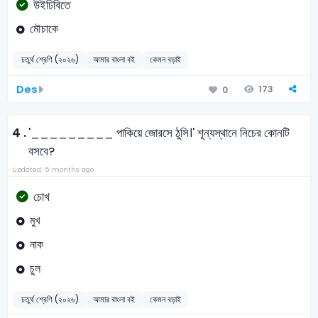
উইঢিবিতে
মৌচাকে
চতুর্থ শ্রেণি (২০২৬)
আমার বাংলা বই
কেমন বড়াই
Des
173
0
4 .
'_________ পাকিয়ে জোরসে ঠুসি।' শূন্যস্থানে নিচের কোনটি
বসবে?
Updated: 5 months ago
চোখ
মুখ
নাক
চুল
চতুর্থ শ্রেণি (২০২৬)
আমার বাংলা বই
কেমন বড়াই