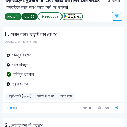
অধ্যায়ভিত্তিক প্র্যাকটিস, AI ডাউট সলভিং এবং রিয়েল এক্সাম অভিজ্ঞতা
— যা আপনার
প্রস্তুতিকে করবে আরও দ্রুত, স্মার্ট এবং কার্যকর।
MCQ:
11
CQ:
53
Practice
1 .
'কেমন বড়াই' ছড়াটি কার লেখা?
Updated: 5 months ago
শামসুর রাহমান
আল মাহমুদ
হাবীবুর রহমান
সুকুমার সেন
চতুর্থ শ্রেণি (২০২৬)
আমার বাংলা বই
কেমন বড়াই
Des
155
0
2 .
লোকটা শুধু কী করত?