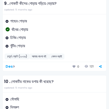
9 .
লোকটি কীসের গোড়ায় গড়িয়ে বেড়ায়?
Updated: 5 months ago
গাছের গোড়ায়
বাঁধের গোড়ায়
ঢিবির গোড়ায়
খুঁটির গোড়ায়
চতুর্থ শ্রেণি (২০২৬)
আমার বাংলা বই
কেমন বড়াই
Des
121
0
10 .
লোকটির নাকের ডগায় কী ধরেছে?
Updated: 5 months ago
মৌমাছি
ভিমরুল