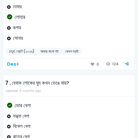
তামার
লোহার
রূপার
সোনার
চতুর্থ শ্রেণি (২০২৬)
আমার বাংলা বই
কেমন বড়াই
Des
124
0
7 .
বেবাক লোকের ঘুম কখন ভেঙে যায়?
Updated: 5 months ago
ভোর বেলা
সন্ধ্যা বেলা
বিকেল বেলা
রাতের বেলা