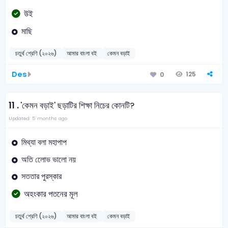
উই
মাছি
চতুর্থ শ্রেণি (২০২৬)
আমার বাংলা বই
কেমন বড়াই
Des
125
0
11 .
'কেমন বড়াই' ছড়াটির শিক্ষা নিচের কোনটি?
Updated: 5 months ago
মিথ্যা বলা মহাপাপ
অতি লোেভ ভালো নয়
সততার পুরস্কার
অহংকার পতনের মূল
চতুর্থ শ্রেণি (২০২৬)
আমার বাংলা বই
কেমন বড়াই