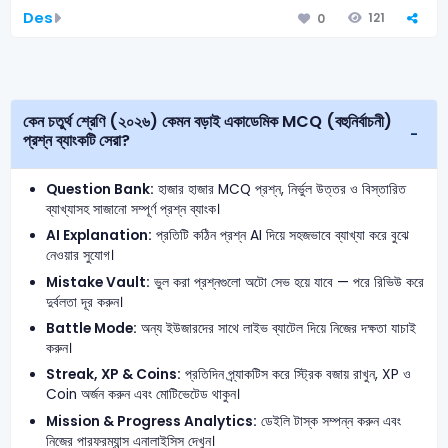
Des
121
0
কেন চতুর্থ শ্রেণি (২০২৬) কেমন বড়াই একাডেমিক MCQ (বহুনির্বাচনী)
প্রশ্ন ব্যাংকটি সেরা?
Question Bank:
হাজার হাজার MCQ প্রশ্ন, নির্ভুল উত্তর ও বিস্তারিত
ব্যাখ্যাসহ সাজানো সম্পূর্ণ প্রশ্ন ব্যাংক।
AI Explanation:
প্রতিটি কঠিন প্রশ্ন AI দিয়ে সহজভাবে ব্যাখ্যা করে বুঝে
নেওয়ার সুযোগ।
Mistake Vault:
ভুল করা প্রশ্নগুলো অটো সেভ হয়ে যাবে — পরে রিভিউ করে
দুর্বলতা দূর করুন।
Battle Mode:
অন্য ইউজারদের সাথে লাইভ ব্যাটেল দিয়ে নিজের দক্ষতা যাচাই
করুন।
Streak, XP & Coins:
প্রতিদিন প্র্যাকটিস করে স্ট্রিক বজায় রাখুন, XP ও
Coin অর্জন করুন এবং মোটিভেটেড থাকুন।
Mission & Progress Analytics:
ডেইলি টাস্ক সম্পন্ন করুন এবং
নিজের পারফরম্যান্স এনালাইসিস দেখুন।