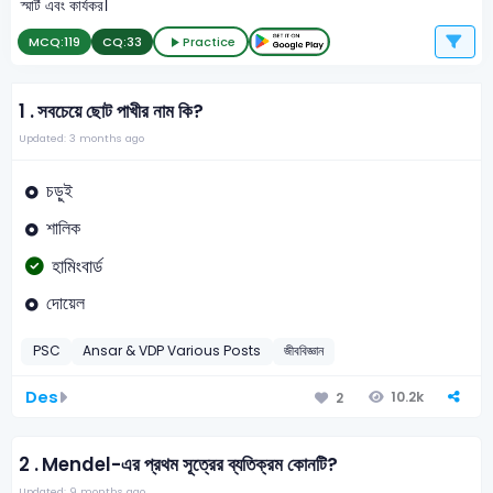
স্মার্ট এবং কার্যকর।
MCQ:
119
CQ:
33
Practice
1 .
সবচেয়ে ছোট পাখীর নাম কি?
Updated: 3 months ago
চড়ুই
শালিক
হামিংবার্ড
দোয়েল
PSC
Ansar & VDP Various Posts
জীববিজ্ঞান
Des
10.2k
2
2 .
Mendel-এর প্রথম সূত্রের ব্যতিক্রম কোনটি?
Updated: 9 months ago