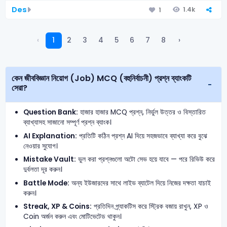
Des
1.4k
1
‹
1
2
3
4
5
6
7
8
›
কেন জীববিজ্ঞান নিয়োগ (Job) MCQ (বহুনির্বাচনী) প্রশ্ন ব্যাংকটি
সেরা?
Question Bank:
হাজার হাজার MCQ প্রশ্ন, নির্ভুল উত্তর ও বিস্তারিত
ব্যাখ্যাসহ সাজানো সম্পূর্ণ প্রশ্ন ব্যাংক।
AI Explanation:
প্রতিটি কঠিন প্রশ্ন AI দিয়ে সহজভাবে ব্যাখ্যা করে বুঝে
নেওয়ার সুযোগ।
Mistake Vault:
ভুল করা প্রশ্নগুলো অটো সেভ হয়ে যাবে — পরে রিভিউ করে
দুর্বলতা দূর করুন।
Battle Mode:
অন্য ইউজারদের সাথে লাইভ ব্যাটেল দিয়ে নিজের দক্ষতা যাচাই
করুন।
Streak, XP & Coins:
প্রতিদিন প্র্যাকটিস করে স্ট্রিক বজায় রাখুন, XP ও
Coin অর্জন করুন এবং মোটিভেটেড থাকুন।