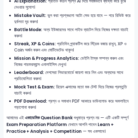
AI Explanation:
প্রতিটি কঠিন প্রশ্ন AI দিয়ে সহজভাবে ব্যাখ্যা করে বুঝে
নেওয়ার সুযোগ।
Mistake Vault:
ভুল করা প্রশ্নগুলো অটো সেভ হয়ে যাবে — পরে রিভিউ করে
দুর্বলতা দূর করুন।
Battle Mode:
অন্য ইউজারদের সাথে লাইভ ব্যাটেল দিয়ে নিজের দক্ষতা যাচাই
করুন।
Streak, XP & Coins:
প্রতিদিন প্র্যাকটিস করে স্ট্রিক বজায় রাখুন, XP ও
Coin অর্জন করুন এবং মোটিভেটেড থাকুন।
Mission & Progress Analytics:
ডেইলি টাস্ক সম্পন্ন করুন এবং
নিজের পারফরম্যান্স এনালাইসিস দেখুন।
Leaderboard:
দেশসেরা লিডারবোর্ডে জায়গা করে নিন এবং অন্যদের সাথে
প্রতিযোগিতা করুন।
Mock Test & Exam:
রিয়েল এক্সামের মতো মক টেস্ট দিয়ে নিজের প্রস্তুতি
যাচাই করুন।
PDF Download:
প্রশ্ন ও সমাধান PDF আকারে ডাউনলোড করে অফলাইনে
পড়াশোনা করুন।
আমাদের এই
একাডেমিক Question Bank
শুধুমাত্র প্রশ্ন নয় — এটি একটি সম্পূর্ণ
Exam Preparation Platform
যেখানে আপনি পাবেন
Learn +
Practice + Analysis + Competition
— সব একসাথে।