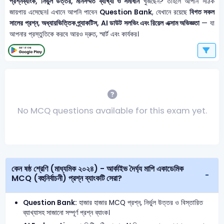
প্রশ্নব্যাংক, নির্ভুল উত্তর, মানসম্মত ব্যাখ্যা ও সমাধান
খুঁজছেন? তাহলে আপনি সঠিক
জায়গায় এসেছেন। এখানে আপনি পাবেন
Question Bank
, যেখানে রয়েছে
বিগত সকল
সালের প্রশ্ন, অধ্যায়ভিত্তিক প্র্যাকটিস, AI ডাউট সলভিং এবং রিয়েল এক্সাম অভিজ্ঞতা
— যা
আপনার প্রস্তুতিকে করবে আরও দ্রুত, স্মার্ট এবং কার্যকর।
No MCQ questions available for this exam yet.
কেন ষষ্ঠ শ্রেণি (মাধ্যমিক ২০২৪) - আর্কাইভ দৈর্ঘ্য মাপি একাডেমিক
MCQ (বহুনির্বাচনী) প্রশ্ন ব্যাংকটি সেরা?
Question Bank:
হাজার হাজার MCQ প্রশ্ন, নির্ভুল উত্তর ও বিস্তারিত
ব্যাখ্যাসহ সাজানো সম্পূর্ণ প্রশ্ন ব্যাংক।