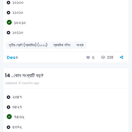
১০১০০
১১০১০
১০০১০
১০১১০
তৃতীয় শ্রেণি (প্রাথমিক) (২০২২)
প্রাথমিক গণিত
সংখ্যা
Des
228
0
14 .
কোন সংখ্যাটি বড়?
Updated: 8 months ago
২৩৫৭
৩৫২৭
৭৫৩২
৫৩৭২