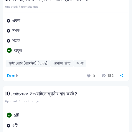
Updated: 7 months ago
একক
দশক
শতক
অযুত
তৃতীয় শ্রেণি (প্রাথমিক) (২০২২)
প্রাথমিক গণিত
সংখ্যা
Des
182
0
10 .
৩৪৬৭৮০ সংখ্যাটিতে স্থানীয় মান কয়টি?
Updated: 8 months ago
৬টি
৫টি