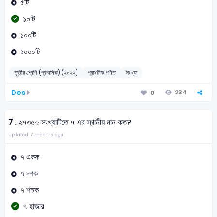
৫টি
১০টি
১০০টি
১০০০টি
তৃতীয় শ্রেণি (প্রাথমিক) (২০২২)
প্রাথমিক গণিত
সংখ্যা
Des
234
0
7 .
২৭৩৫৬ সংখ্যাটিতে ৭ এর স্থানীয় মান কত?
Updated: 7 months ago
৭ একক
৭ দশক
৭ শতক
৭ হাজার