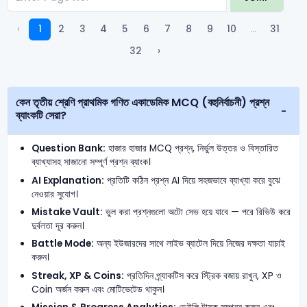
‹
1
2
3
4
5
6
7
8
9
10
...
31
32
›
কেন তৃতীয় শ্রেণি প্রাথমিক গণিত একাডেমিক MCQ (বহুনির্বাচনী) প্রশ্ন
ব্যাংকটি সেরা?
Question Bank:
হাজার হাজার MCQ প্রশ্ন, নির্ভুল উত্তর ও বিস্তারিত
ব্যাখ্যাসহ সাজানো সম্পূর্ণ প্রশ্ন ব্যাংক।
AI Explanation:
প্রতিটি কঠিন প্রশ্ন AI দিয়ে সহজভাবে ব্যাখ্যা করে বুঝে
নেওয়ার সুযোগ।
Mistake Vault:
ভুল করা প্রশ্নগুলো অটো সেভ হয়ে যাবে — পরে রিভিউ করে
দুর্বলতা দূর করুন।
Battle Mode:
অন্য ইউজারদের সাথে লাইভ ব্যাটেল দিয়ে নিজের দক্ষতা যাচাই
করুন।
Streak, XP & Coins:
প্রতিদিন প্র্যাকটিস করে স্ট্রিক বজায় রাখুন, XP ও
Coin অর্জন করুন এবং মোটিভেটেড থাকুন।