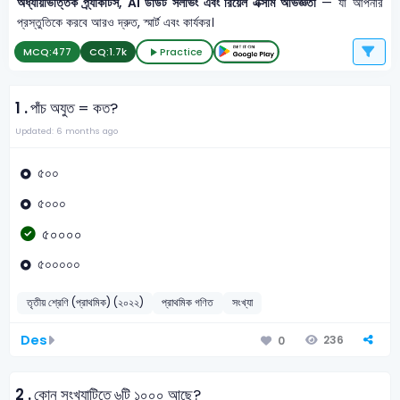
অধ্যায়ভিত্তিক প্র্যাকটিস, AI ডাউট সলভিং এবং রিয়েল এক্সাম অভিজ্ঞতা
— যা আপনার
প্রস্তুতিকে করবে আরও দ্রুত, স্মার্ট এবং কার্যকর।
MCQ:
477
CQ:
1.7k
Practice
1 .
পাঁচ অযুত = কত?
Updated: 6 months ago
৫০০
৫০০০
৫০০০০
৫০০০০০
তৃতীয় শ্রেণি (প্রাথমিক) (২০২২)
প্রাথমিক গণিত
সংখ্যা
Des
236
0
2 .
কোন সংখ্যাটিতে ৬টি ১০০০ আছে?