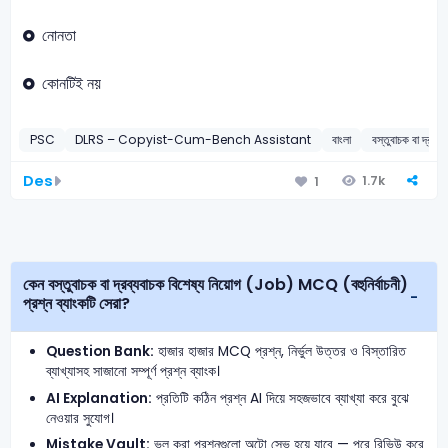
নোনতা
কোনটিই নয়
PSC
DLRS – Copyist-Cum-Bench Assistant
বাংলা
বস্তুবাচক বা দ্রব্য
Des
1.7k
1
কেন বস্তুবাচক বা দ্রব্যবাচক বিশেষ্য নিয়োগ (Job) MCQ (বহুনির্বাচনী)
প্রশ্ন ব্যাংকটি সেরা?
Question Bank:
হাজার হাজার MCQ প্রশ্ন, নির্ভুল উত্তর ও বিস্তারিত
ব্যাখ্যাসহ সাজানো সম্পূর্ণ প্রশ্ন ব্যাংক।
AI Explanation:
প্রতিটি কঠিন প্রশ্ন AI দিয়ে সহজভাবে ব্যাখ্যা করে বুঝে
নেওয়ার সুযোগ।
Mistake Vault:
ভুল করা প্রশ্নগুলো অটো সেভ হয়ে যাবে — পরে রিভিউ করে