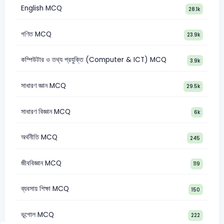
English MCQ
28.1k
গণিত MCQ
23.9k
কম্পিউটার ও তথ্য প্রযুক্তি (Computer & ICT) MCQ
3.9k
সাধারণ জ্ঞান MCQ
29.5k
সাধারণ বিজ্ঞান MCQ
6k
অর্থনীতি MCQ
245
জীববিজ্ঞান MCQ
119
ব্যবসায় শিক্ষা MCQ
150
ভূগোল MCQ
222