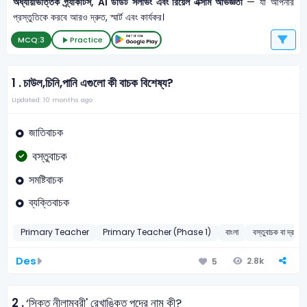
অধ্যায়ভিত্তিক প্র্যাকটিস, AI ডাউট সলভিং এবং রিয়েল এক্সাম অভিজ্ঞতা
— যা আপনার
প্রস্তুতিকে করবে আরও দ্রুত, স্মার্ট এবং কার্যকর।
MCQ:
3
Practice
1 .
চাউল,চিনি,পানি এগুলাে কী বাচক বিশেষ্য?
Updated: 10 months ago
জাতিবাচক
বস্তুবাচক
সমষ্টিবাচক
ব্যক্তিবাচক
Primary Teacher
Primary Teacher (Phase 1)
বাংলা
বস্তুবাচক বা দ্রব্যব
Des
2.8k
5
2 .
‘সিক্ত নীলাম্বরী' রেখাঙ্কিত পদের নাম কী?