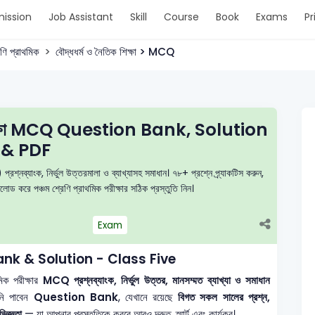
ission
Job Assistant
Skill
Course
Book
Exams
Pr
েণি প্রাথমিক
বৌদ্ধধর্ম ও নৈতিক শিক্ষা > MCQ
 শিক্ষা MCQ Question Bank, Solution
& PDF
প্রশ্নব্যাংক, নির্ভুল উত্তরমালা ও ব্যাখ্যাসহ সমাধান। ৭৮+ প্রশ্নে প্র্যাকটিস করুন,
 করে পঞ্চম শ্রেণি প্রাথমিক পরীক্ষার সঠিক প্রস্তুতি নিন।
Exam
n Bank & Solution - Class Five
ক পরীক্ষার
MCQ প্রশ্নব্যাংক, নির্ভুল উত্তর, মানসম্মত ব্যাখ্যা ও সমাধান
নি পাবেন
Question Bank
, যেখানে রয়েছে
বিগত সকল সালের প্রশ্ন,
িজ্ঞতা
— যা আপনার প্রস্তুতিকে করবে আরও দ্রুত, স্মার্ট এবং কার্যকর।