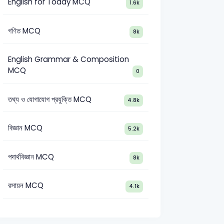
English for Toady MCQ
1.6k
গণিত MCQ
8k
English Grammar & Composition
MCQ
0
তথ্য ও যোগাযোগ প্রযুক্তি MCQ
4.8k
বিজ্ঞান MCQ
5.2k
পদার্থবিজ্ঞান MCQ
8k
রসায়ন MCQ
4.1k