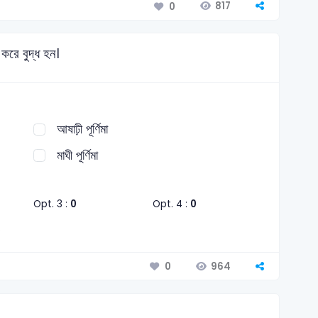
817
0
 করে বুদ্ধ হন।
আষাঢ়ী পূর্ণিমা
মাঘী পূর্ণিমা
Opt. 3 :
0
Opt. 4 :
0
964
0