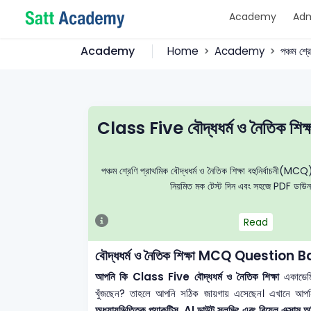
Academy
Adm
Academy
Home
Academy
পঞ্চম শ্র
Class Five বৌদ্ধধর্ম ও নৈতিক
পঞ্চম শ্রেণি প্রাথমিক বৌদ্ধধর্ম ও নৈতিক শিক্ষা বহুনির্বাচনী(MCQ) 
নিয়মিত মক টেস্ট দিন এবং সহজে PDF ডাউনলোড
Read
বৌদ্ধধর্ম ও নৈতিক শিক্ষা MCQ Questio
আপনি কি Class Five বৌদ্ধধর্ম ও নৈতিক শিক্ষা
একাডেমি
খুঁজছেন? তাহলে আপনি সঠিক জায়গায় এসেছেন। এখানে আপ
অধ্যায়ভিত্তিক প্র্যাকটিস, AI ডাউট সলভিং এবং রিয়েল এক্সাম অভ