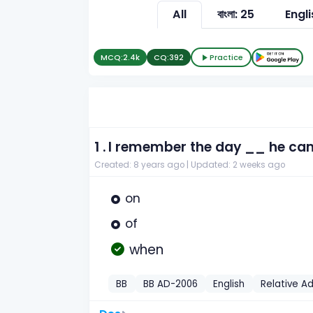
All
বাংলা: 25
Engli
MCQ:
2.4k
CQ:
392
Practice
1 .
I remember the day __ he ca
Created: 8 years ago |
Updated: 2 weeks ago
on
of
when
BB
BB AD-2006
English
Relative A