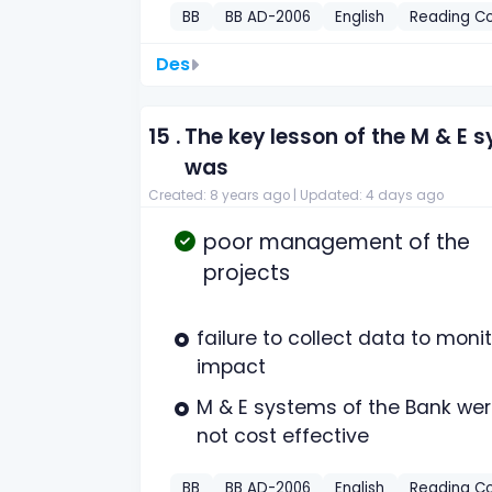
BB
BB AD-2006
English
Reading C
Des
15 .
The key lesson of the M & E 
was
Created: 8 years ago |
Updated: 4 days ago
poor management of the
projects
failure to collect data to moni
impact
M & E systems of the Bank we
not cost effective
BB
BB AD-2006
English
Reading C