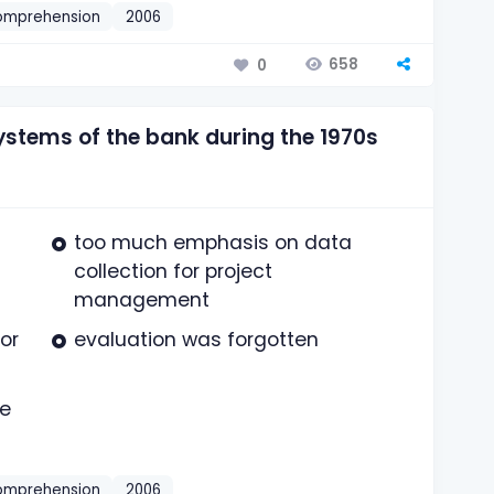
omprehension
2006
658
0
systems of the bank during the 1970s
too much emphasis on data
collection for project
management
tor
evaluation was forgotten
re
omprehension
2006