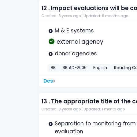
12 .
Impact evaluations will be c
Created: 8 years ago |
Updated: 8 months ago
M & E systems
external agency
donor agencies
BB
BB AD-2006
English
Reading C
Des
13 .
The appropriate title of the
Created: 8 years ago |
Updated: 1 month ago
Separation to monitoring from
evaluation