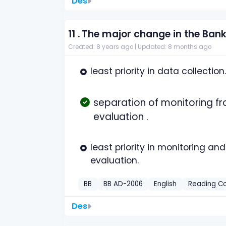
Des
11 .
The major change in the Bank'
Created: 8 years ago |
Updated: 8 months ago
least priority in data collection.
separation of monitoring f
evaluation .
least priority in monitoring and
evaluation.
BB
BB AD-2006
English
Reading C
Des