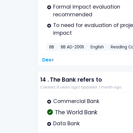
Formal impact evaluation
recommended
To need for evaluation of proj
impact
BB
BB AD-2006
English
Reading C
Des
14 .
The Bank refers to
Created: 8 years ago |
Updated: 1 month ago
Commercial Bank
The World Bank
Data Bank