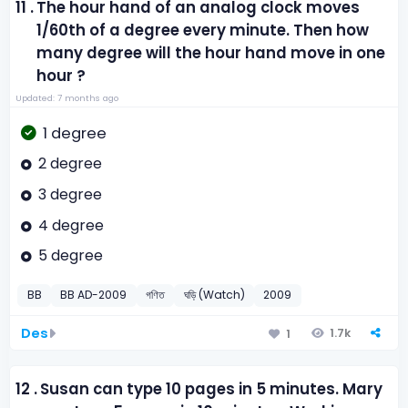
11 .
The hour hand of an analog clock moves
1/60th of a degree every minute. Then how
many degree will the hour hand move in one
hour ?
Updated: 7 months ago
1 degree
2 degree
3 degree
4 degree
5 degree
BB
BB AD-2009
গণিত
ঘড়ি (Watch)
2009
Des
1.7k
1
12 .
Susan can type 10 pages in 5 minutes. Mary