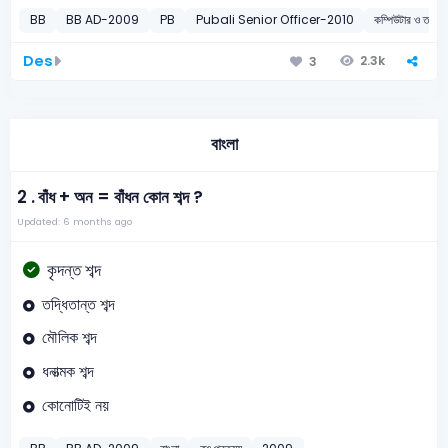
BB
BB AD-2009
PB
Pubali Senior Officer-2010
কম্পিউটার ও তথ
Des
2.3k
3
বাংলা
2 .
বাঁধ + অন = বাঁধন কোন শব্দ ?
Updated: 6 months ago
কৃদন্ত শব্দ
তদ্ধিতান্ত শব্দ
মৌলিক শব্দ
ধনাত্মক শব্দ
কোনোটিই নয়