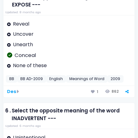
EXPOSE ---
Updated: 8 months ago
Reveal
Uncover
Unearth
Conceal
None of these
BB
BB AD-2009
English
Meanings of Word
2009
Des
862
1
6 .
Select the opposite meaning of the word
INADVERTENT ---
Updated: 6 months ago
Unintentional