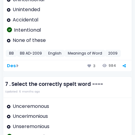
Unintended
Accidental
Intentional
None of these
BB
BB AD-2009
English
Meanings of Word
2009
Des
984
3
7 .
Select the correctly spelt word ----
Updated: 6 months ago
Unceremonous
Uncerimonious
Unseremonious