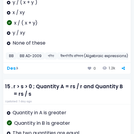
y / ( x + y )
x / xy
x / ( x + y)
y / xy
None of these
BB
BB AD-2009
গণিত
বীজগণিতীয় রাশিমালা (Algebraic expressions)
Des
1.2k
0
15 .
r > s > 0 ; Quantity A = rs / r and Quantity B
= rs / s
Updated: 1 day ago
Quantity in A is greater
Quantity in B is greater
The two quantities are equal