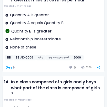
travel 125 miles at 60 miles per hour .
Updated: 7 months ago
Quantity A is greater
Quantity A equals Quantity B
Quantity B is greater
Relationship indeterminate
None of these
BB
BB AD-2009
গণিত
সময় ও দূরত্বের সম্পর্ক
2009
Des
2.6k
0
14 .
In a class composed of x girls and y boys
what part of the class is composed of girls
?
Updated: 9 months ago