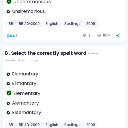
Unceremonious
Unsiremonious
BB
BB AD-2009
English
Spellings
2009
Des
804
4
8 .
Select the correctly spelt word ----
Updated: 6 months ago
Elemantary
Elimantary
Elementary
Alemantary
Eleemantary
BB
BB AD-2009
English
Spellings
2009