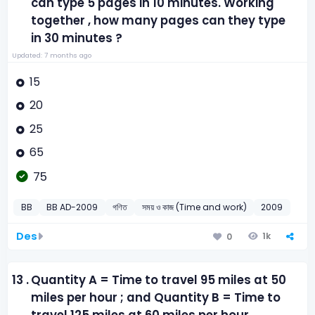
can type 5 pages in 10 minutes. Working
together , how many pages can they type
in 30 minutes ?
Updated: 7 months ago
15
20
25
65
75
BB
BB AD-2009
গণিত
সময় ও কাজ (Time and work)
2009
Des
1k
0
13 .
Quantity A = Time to travel 95 miles at 50
miles per hour ; and Quantity B = Time to