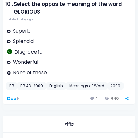
10 .
Select the opposite meaning of the word
GLORIOUS ___
Updated: 1 day ago
Superb
Splendid
Disgraceful
Wonderful
None of these
BB
BB AD-2009
English
Meanings of Word
2009
Des
640
1
গণিত