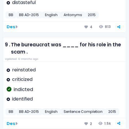
distasteful
BB
BB AD-2015
English
Antonyms
2015
Des
813
4
9 .
The bureaucrat was ____ for his role in the
scam .
Updated: 6 months ago
reinstated
criticized
indicted
identified
BB
BB AD-2015
English
Sentence Completion
2015
Des
1.5k
2