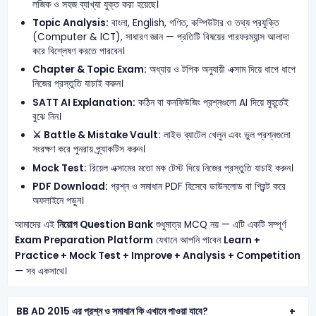
লজিক ও সহজ ব্যাখ্যা যুক্ত করা হয়েছে।
Topic Analysis:
বাংলা, English, গণিত, কম্পিউটার ও তথ্য প্রযুক্তি
(Computer & ICT), সাধারণ জ্ঞান — প্রতিটি বিষয়ের পারফরম্যান্স আলাদা
করে বিশ্লেষণ করতে পারবেন।
Chapter & Topic Exam:
অধ্যায় ও টপিক অনুযায়ী এক্সাম দিয়ে ধাপে ধাপে
নিজের প্রস্তুতি যাচাই করুন।
SATT AI Explanation:
কঠিন বা কনফিউজিং প্রশ্নগুলো AI দিয়ে মুহূর্তেই
বুঝে নিন।
⚔️ Battle & Mistake Vault:
লাইভ ব্যাটেল খেলুন এবং ভুল প্রশ্নগুলো
সংরক্ষণ করে পুনরায় প্র্যাকটিস করুন।
Mock Test:
রিয়েল এক্সামের মতো মক টেস্ট দিয়ে নিজের প্রস্তুতি যাচাই করুন।
PDF Download:
প্রশ্ন ও সমাধান PDF হিসেবে ডাউনলোড বা প্রিন্ট করে
অফলাইনে পড়ুন।
আমাদের এই
নিয়োগ Question Bank
শুধুমাত্র MCQ নয় — এটি একটি সম্পূর্ণ
Exam Preparation Platform
যেখানে আপনি পাবেন
Learn +
Practice + Mock Test + Improve + Analysis + Competition
— সব একসাথে।
BB AD 2015 এর প্রশ্ন ও সমাধান কি এখানে পাওয়া যাবে?