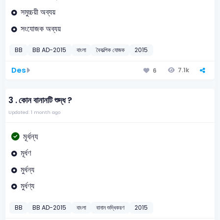
সমুচ্চয়ী অব্যয়
সংযোজক অব্যয়
BB
BB AD-2015
বাংলা
বৈকল্পিক যোজক
2015
Des
7.1k
6
3 .
কোন বানানটি শুদ্ধ ?
Updated: 1 month ago
মূর্ধন্য
মূর্ধণ
মুর্ধন্য
মুর্ধণ্য
BB
BB AD-2015
বাংলা
বানান শুদ্ধিকরণ
2015