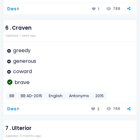
Des
788
1
6 .
Craven
Updated: 1 week ago
greedy
generous
coward
brave
BB
BB AD-2015
English
Antonyms
2015
Des
766
2
7 .
Ulterior
Updated: 11 months ago