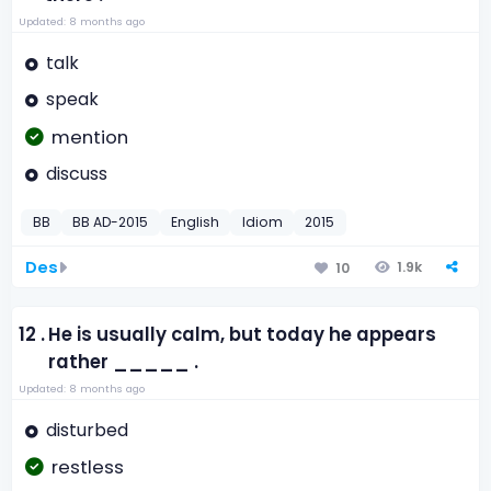
Updated: 8 months ago
talk
speak
mention
discuss
BB
BB AD-2015
English
Idiom
2015
Des
1.9k
10
12 .
He is usually calm, but today he appears
rather _____ .
Updated: 8 months ago
disturbed
restless