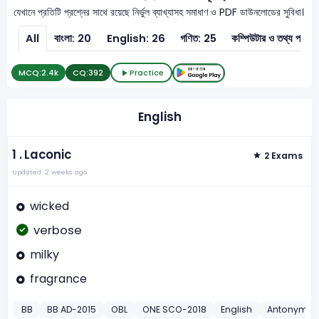
যেখানে প্রতিটি প্রশ্নের সাথে রয়েছে নির্ভুল ব্যাখ্যাসহ সমাধাণ ও PDF ডাউনলোডের সুবিধা।
All
বাংলা: 20
English: 26
গণিত: 25
কম্পিউটার ও
MCQ:
2.4k
CQ:
392
Practice
English
1 .
Laconic
2 Exams
Updated: 2 weeks ago
wicked
verbose
milky
fragrance
BB
BB AD-2015
OBL
ONE SCO-2018
English
Antonyms