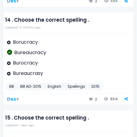
Des
555
3
14 .
Choose the correct spelling .
Updated: 9 months ago
Borucracy
Bureaucracy
Burocracy
Bureaucrasy
BB
BB AD-2015
English
Spellings
2015
Des
654
2
15 .
Choose the correct spelling .
Updated: 1 year ago