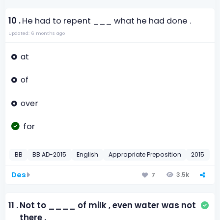
10 .
He had to repent ___ what he had done .
Updated: 6 months ago
at
of
over
for
BB
BB AD-2015
English
Appropriate Preposition
2015
Des
3.5k
7
11 .
Not to ____ of milk , even water was not
there .