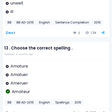
unwell
ill
BB
BB AD-2015
English
Sentence Completion
2015
Des
1.3k
2
13 .
Choose the correct spelling .
Updated: 9 months ago
Amature
Amatuer
Ameruer
Amateur
BB
BB AD-2015
English
Spellings
2015