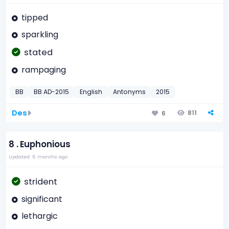
tipped
sparkling
stated
rampaging
BB
BB AD-2015
English
Antonyms
2015
Des
811
6
8 .
Euphonious
Updated: 6 months ago
strident
significant
lethargic