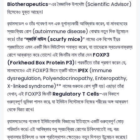
Biotherapeutics
–এর বৈজ্ঞানিক উপদেষ্টা (Scientific Advisor)
হিসেবেও যুক্ত আছেন।
র‍্যামসডেল ও তাঁর গবেষণা দল এক যুগান্তকারী আবিষ্কার করেন, যা মানবদেহের
স্বয়ংক্রিয় রোগ (autoimmune disease) বোঝার নতুন দিক উন্মোচন
করে। তাঁরা “
স্কার্ফি মাউস (scurfy mice)
” নামের এক বিশেষ ইঁদুর
প্রজাতিতে এমন একটি জিন মিউটেশন শনাক্ত করেন, যা তাদেরকে স্বতঃঅনাক্রম্য
রোগে আক্রান্ত করে তোলে। এই জিনটির নাম তাঁরা দেন
FOXP3
(Forkhead Box Protein P3)
। পরবর্তীতে তাঁরা প্রমাণ করেন যে,
মানবদেহেও এই FOXP3 জিনে ত্রুটি ঘটলে
IPEX
(Immune
dysregulation, Polyendocrinopathy, Enteropathy,
X-linked syndrome)** নামের গুরুতর রোগ সৃষ্টি হয়। এছাড়া তাঁরা
দেখান, এই FOXP3 জিনটি
Regulatory T Cells
–এর বিকাশে
গুরুত্বপূর্ণ ভূমিকা পালন করে, যা ইমিউন সিস্টেমকে নিজের শরীরের অঙ্গ আক্রমণ
থেকে বিরত রাখে।
র‍্যামসডেলের গবেষণা ইমিউনোলজি বিজ্ঞানের ইতিহাসে একটি গুরুত্বপূর্ণ মোড়
পরিবর্তন করে। এই আবিষ্কার শুধু স্বয়ংক্রিয় রোগের চিকিৎসাতেই নয়, বরং
ক্যানসার চিকিৎসা ও অঙ্গ প্রতিস্থাপন ক্ষেত্রেও নতুন দিগন্ত উন্মোচন করেছে।