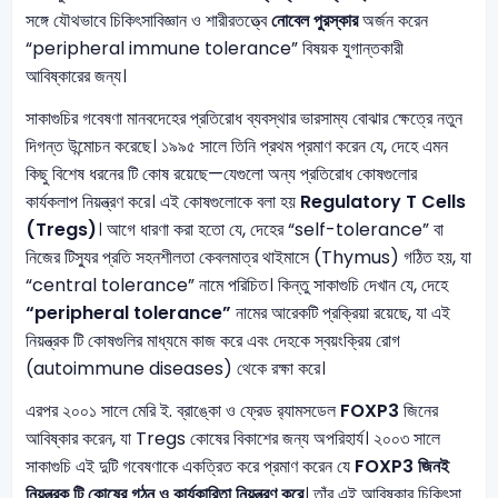
সঙ্গে যৌথভাবে চিকিৎসাবিজ্ঞান ও শারীরতত্ত্বে
নোবেল পুরস্কার
অর্জন করেন
“peripheral immune tolerance” বিষয়ক যুগান্তকারী
আবিষ্কারের জন্য।
সাকাগুচির গবেষণা মানবদেহের প্রতিরোধ ব্যবস্থার ভারসাম্য বোঝার ক্ষেত্রে নতুন
দিগন্ত উন্মোচন করেছে। ১৯৯৫ সালে তিনি প্রথম প্রমাণ করেন যে, দেহে এমন
কিছু বিশেষ ধরনের টি কোষ রয়েছে—যেগুলো অন্য প্রতিরোধ কোষগুলোর
কার্যকলাপ নিয়ন্ত্রণ করে। এই কোষগুলোকে বলা হয়
Regulatory T Cells
(Tregs)
। আগে ধারণা করা হতো যে, দেহের “self-tolerance” বা
নিজের টিস্যুর প্রতি সহনশীলতা কেবলমাত্র থাইমাসে (Thymus) গঠিত হয়, যা
“central tolerance” নামে পরিচিত। কিন্তু সাকাগুচি দেখান যে, দেহে
“peripheral tolerance”
নামের আরেকটি প্রক্রিয়া রয়েছে, যা এই
নিয়ন্ত্রক টি কোষগুলির মাধ্যমে কাজ করে এবং দেহকে স্বয়ংক্রিয় রোগ
(autoimmune diseases) থেকে রক্ষা করে।
এরপর ২০০১ সালে মেরি ই. ব্রাঙ্কো ও ফ্রেড র‍্যামসডেল
FOXP3
জিনের
আবিষ্কার করেন, যা Tregs কোষের বিকাশের জন্য অপরিহার্য। ২০০৩ সালে
সাকাগুচি এই দুটি গবেষণাকে একত্রিত করে প্রমাণ করেন যে
FOXP3 জিনই
নিয়ন্ত্রক টি কোষের গঠন ও কার্যকারিতা নিয়ন্ত্রণ করে
। তাঁর এই আবিষ্কার চিকিৎসা