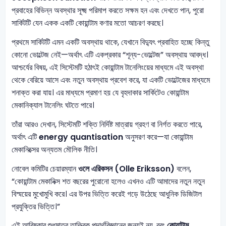
প্রবাহের বিভিন্ন অবস্থার সূক্ষ্ম পরিমাপ করতে সক্ষম হন এবং দেখতে পান, পুরো
সার্কিটটি যেন একক একটি কোয়ান্টাম কণার মতো আচরণ করছে।
প্রথমে সার্কিটটি এমন একটি অবস্থায় থাকে, যেখানে বিদ্যুৎ প্রবাহিত হচ্ছে কিন্তু
কোনো ভোল্টেজ নেই—অর্থাৎ এটি একপ্রকার “শূন্য-ভোল্টেজ” অবস্থায় আবদ্ধ।
আশ্চর্যের বিষয়, এই সিস্টেমটি হঠাৎই কোয়ান্টাম টানেলিংয়ের মাধ্যমে এই অবস্থা
থেকে বেরিয়ে আসে এবং নতুন অবস্থায় প্রবেশ করে, যা একটি ভোল্টেজের মাধ্যমে
শনাক্ত করা যায়। এর মাধ্যমে প্রমাণ হয় যে বৃহদাকার সার্কিটেও কোয়ান্টাম
মেকানিক্যাল টানেলিং ঘটতে পারে।
তাঁরা আরও দেখান, সিস্টেমটি শক্তি নির্দিষ্ট মাত্রায় গ্রহণ বা নির্গত করতে পারে,
অর্থাৎ এটি
energy quantisation
অনুসরণ করে—যা কোয়ান্টাম
মেকানিক্সের অন্যতম মৌলিক নীতি।
নোবেল কমিটির চেয়ারম্যান
ওলে এরিকসন (Olle Eriksson)
বলেন,
“কোয়ান্টাম মেকানিক্স শত বছরের পুরোনো হলেও এখনও এটি আমাদের নতুন নতুন
বিস্ময়ের মুখোমুখি করে। এর উপর ভিত্তি করেই গড়ে উঠেছে আধুনিক ডিজিটাল
প্রযুক্তির ভিত্তি।”
এই আবিষ্কার শুধুমাত্র তাত্ত্বিক পদার্থবিজ্ঞানের জন্যই নয়, বরং
কোয়ান্টাম