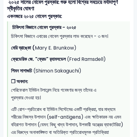
২০২৫ সালের নোবেল পুরস্কার: শুরু হলো বিশ্বের সবচেয়ে মর্যাদাপূর্ণ
স্বীকৃতির ঘোষণা
একনজরে ২০২৫ নোবেল পুরস্কার:
চিকিৎসা বিজ্ঞানে নোবেল পুরস্কার - ২০২৫
চিকিৎসা বিজ্ঞানে এবারের নোবেল পুরস্কার লাভ করেছেন - ৩ জন।
মেরি ব্রাঙ্কো (
Mary E. Brunkow)
ফ্রেডেরিক জে. "ফ্রেড" র‍্যামসডেল
(Fred Ramsdell)
শিমন সাগাগুচি
(Shimon Sakaguchi)
❐
অবদান:
পেরিফেরাল ইমিউন টলারেন্স নিয়ে গবেষণার জন্য তাঁদের এ
পুরস্কার দেওয়া হয়।
এটি রোগ-প্রতিরোধ বা ইমিউন সিস্টেমের একটি প্রক্রিয়া, যার মাধ্যমে
শরীরের নিজস্ব উপাদান (self-antigens) এবং ক্ষতিকারক নয় এমন
বহিরাগত উপাদান (যেমন: কিছু খাদ্য উপাদান, উপকারী অন্ত্রের ব্যাকটেরিয়া)
এর বিরুদ্ধে অনাকাঙ্ক্ষিত বা অতিরিক্ত প্রতিরোধমূলক প্রতিক্রিয়া