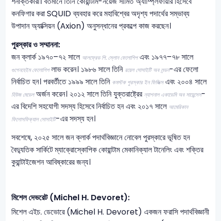
শনাক্তকারী। বর্তমানে তিনি কোয়ান্টাম-নয়েজ সীমিত অ্যাম্প্লিফায়ার হিসেবে
কনফিগার করা SQUID ব্যবহার করে মহাবিশ্বের অদৃশ্য পদার্থের সম্ভাব্য
উপাদান অ্যাক্সিয়ন (Axion) অনুসন্ধানের প্রকল্পে কাজ করছেন।
পুরস্কার ও সম্মাননা:
জন ক্লার্ক ১৯৭০–৭২ সালে
এবং ১৯৭৭–৭৮ সালে
আলফ্রেড পি. স্লোন ফেলোশিপ
লাভ করেন। ১৯৮৬ সালে তিনি
-এর ফেলো
গুগেনহেইম ফেলোশিপ
রয়েল সোসাইটি অব লন্ডন
নির্বাচিত হন। পরবর্তীতে ১৯৯৯ সালে তিনি
এবং ২০০৪ সালে
কমস্টক পুরস্কার ইন ফিজিক্স
অর্জন করেন। ২০১২ সালে তিনি যুক্তরাষ্ট্রের
-
হিউজ মেডেল
ন্যাশনাল একাডেমি অব সায়েন্সেস
এর বিদেশি সহযোগী সদস্য হিসেবে নির্বাচিত হন এবং ২০১৭ সালে
আমেরিকান
-এর সদস্য হন।
ফিলোসফিক্যাল সোসাইটি
সবশেষে, ২০২৫ সালে জন ক্লার্ক পদার্থবিজ্ঞানে নোবেল পুরস্কারে ভূষিত হন
বৈদ্যুতিক সার্কিটে ম্যাক্রোস্কোপিক কোয়ান্টাম মেকানিক্যাল টানেলিং এবং শক্তির
কুয়ান্টাইজেশন আবিষ্কারের জন্য।
মিশেল দেভরেট
(Michel H. Devoret):
মিশেল এইচ. ডেভোরে (Michel H. Devoret) একজন ফরাসি পদার্থবিজ্ঞানী