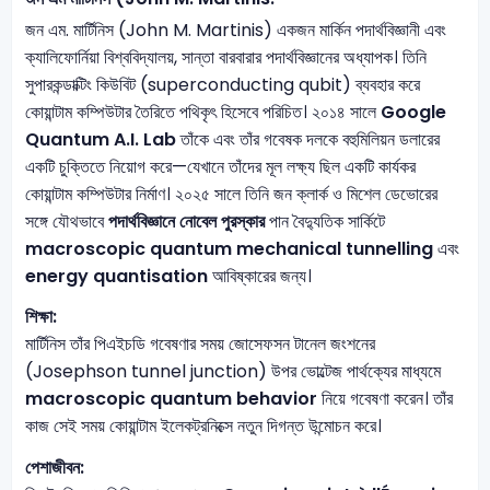
জন এম. মার্টিনিস (John M. Martinis) একজন মার্কিন পদার্থবিজ্ঞানী এবং
ক্যালিফোর্নিয়া বিশ্ববিদ্যালয়, সান্তা বারবারার পদার্থবিজ্ঞানের অধ্যাপক। তিনি
সুপারকন্ডাক্টিং কিউবিট (superconducting qubit) ব্যবহার করে
কোয়ান্টাম কম্পিউটার তৈরিতে পথিকৃৎ হিসেবে পরিচিত। ২০১৪ সালে
Google
Quantum A.I. Lab
তাঁকে এবং তাঁর গবেষক দলকে বহুমিলিয়ন ডলারের
একটি চুক্তিতে নিয়োগ করে—যেখানে তাঁদের মূল লক্ষ্য ছিল একটি কার্যকর
কোয়ান্টাম কম্পিউটার নির্মাণ। ২০২৫ সালে তিনি জন ক্লার্ক ও মিশেল ডেভোরের
সঙ্গে যৌথভাবে
পদার্থবিজ্ঞানে নোবেল পুরস্কার
পান বৈদ্যুতিক সার্কিটে
macroscopic quantum mechanical tunnelling
এবং
energy quantisation
আবিষ্কারের জন্য।
শিক্ষা:
মার্টিনিস তাঁর পিএইচডি গবেষণার সময় জোসেফসন টানেল জংশনের
(Josephson tunnel junction) উপর ভোল্টেজ পার্থক্যের মাধ্যমে
macroscopic quantum behavior
নিয়ে গবেষণা করেন। তাঁর
কাজ সেই সময় কোয়ান্টাম ইলেকট্রনিক্সে নতুন দিগন্ত উন্মোচন করে।
পেশাজীবন: