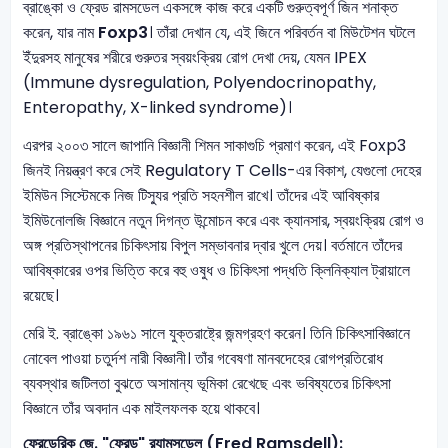
ব্রাঙ্কো ও ফ্রেড রামসডেল একসঙ্গে কাজ করে একটি গুরুত্বপূর্ণ জিন শনাক্ত
করেন, যার নাম
Foxp3
। তাঁরা দেখান যে, এই জিনে পরিবর্তন বা মিউটেশন ঘটলে
ইঁদুরসহ মানুষের শরীরে গুরুতর স্বয়ংক্রিয় রোগ দেখা দেয়, যেমন IPEX
(Immune dysregulation, Polyendocrinopathy,
Enteropathy, X-linked syndrome)।
এরপর ২০০৩ সালে জাপানি বিজ্ঞানী শিমন সাকাগুচি প্রমাণ করেন, এই Foxp3
জিনই নিয়ন্ত্রণ করে সেই Regulatory T Cells-এর বিকাশ, যেগুলো দেহের
ইমিউন সিস্টেমকে নিজ টিস্যুর প্রতি সহনশীল রাখে। তাঁদের এই আবিষ্কার
ইমিউনোলজি বিজ্ঞানে নতুন দিগন্ত উন্মোচন করে এবং ক্যানসার, স্বয়ংক্রিয় রোগ ও
অঙ্গ প্রতিস্থাপনের চিকিৎসায় বিপুল সম্ভাবনার দ্বার খুলে দেয়। বর্তমানে তাঁদের
আবিষ্কারের ওপর ভিত্তি করে বহু ওষুধ ও চিকিৎসা পদ্ধতি ক্লিনিক্যাল ট্রায়ালে
রয়েছে।
মেরি ই. ব্রাঙ্কো ১৯৬১ সালে যুক্তরাষ্ট্রে জন্মগ্রহণ করেন। তিনি চিকিৎসাবিজ্ঞানে
নোবেল পাওয়া চতুর্দশ নারী বিজ্ঞানী। তাঁর গবেষণা মানবদেহের রোগপ্রতিরোধ
ব্যবস্থার জটিলতা বুঝতে অসামান্য ভূমিকা রেখেছে এবং ভবিষ্যতের চিকিৎসা
বিজ্ঞানে তাঁর অবদান এক মাইলফলক হয়ে থাকবে।
ফ্রেডেরিক জে. "ফ্রেড" র‍্যামসডেল
(Fred Ramsdell):