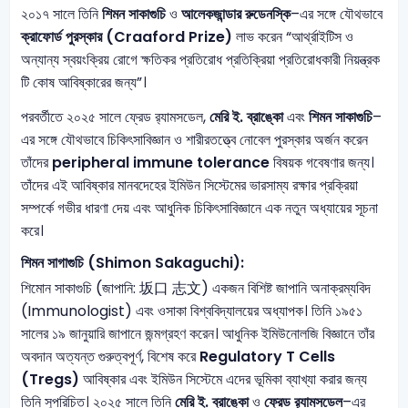
২০১৭ সালে তিনি
শিমন সাকাগুচি
ও
আলেকজান্ডার রুডেনস্কি
–এর সঙ্গে যৌথভাবে
ক্রাফোর্ড পুরস্কার (Craaford Prize)
লাভ করেন “আর্থ্রাইটিস ও
অন্যান্য স্বয়ংক্রিয় রোগে ক্ষতিকর প্রতিরোধ প্রতিক্রিয়া প্রতিরোধকারী নিয়ন্ত্রক
টি কোষ আবিষ্কারের জন্য”।
পরবর্তীতে ২০২৫ সালে ফ্রেড র‍্যামসডেল,
মেরি ই. ব্রাঙ্কো
এবং
শিমন সাকাগুচি
–
এর সঙ্গে যৌথভাবে চিকিৎসাবিজ্ঞান ও শারীরতত্ত্বে নোবেল পুরস্কার অর্জন করেন
তাঁদের
peripheral immune tolerance
বিষয়ক গবেষণার জন্য।
তাঁদের এই আবিষ্কার মানবদেহের ইমিউন সিস্টেমের ভারসাম্য রক্ষার প্রক্রিয়া
সম্পর্কে গভীর ধারণা দেয় এবং আধুনিক চিকিৎসাবিজ্ঞানে এক নতুন অধ্যায়ের সূচনা
করে।
শিমন সাগাগুচি
(Shimon Sakaguchi):
শিমোন সাকাগুচি (জাপানি: 坂口 志文) একজন বিশিষ্ট জাপানি অনাক্রম্যবিদ
(Immunologist) এবং ওসাকা বিশ্ববিদ্যালয়ের অধ্যাপক। তিনি ১৯৫১
সালের ১৯ জানুয়ারি জাপানে জন্মগ্রহণ করেন। আধুনিক ইমিউনোলজি বিজ্ঞানে তাঁর
অবদান অত্যন্ত গুরুত্বপূর্ণ, বিশেষ করে
Regulatory T Cells
(Tregs)
আবিষ্কার এবং ইমিউন সিস্টেমে এদের ভূমিকা ব্যাখ্যা করার জন্য
তিনি সুপরিচিত। ২০২৫ সালে তিনি
মেরি ই. ব্রাঙ্কো
ও
ফ্রেড র‍্যামসডেল
–এর