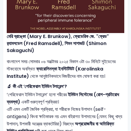
মেরি ব্রাঙ্কো (
Mary E. Brunkow),
ফ্রেডেরিক জে. "ফ্রেড"
র‍্যামসডেল
(Fred Ramsdell),
শিমন সাগাগুচি
(Shimon
Sakaguchi)
বাংলাদেশ সময় সোমবার ০৬ অক্টোবর ২০২৫ বিকাল ৩টা ৩০ মিনিটে সুইডেনের
স্টকহোমে অবস্থিত
ক্যারোলিনস্কা ইনস্টিটিউট (Karolinska
Institute)
থেকে আনুষ্ঠানিকভাবে বিজয়ীদের নাম ঘোষণা করা হয়।
🔬 কী এই ‘পেরিফেরাল ইমিউন টলারেন্স’?
‘পেরিফেরাল ইমিউন টলারেন্স’ হলো শরীরের
ইমিউন সিস্টেমের (রোগ-প্রতিরোধ
ব্যবস্থা)
একটি গুরুত্বপূর্ণ প্রক্রিয়া।
এটি এমন একটি জৈবিক প্রক্রিয়া, যা শরীরকে নিজের উপাদান (self-
antigens) কিংবা ক্ষতিকারক নয় এমন বহিরাগত উপাদানের (যেমন: কিছু খাদ্য
উপাদান, উপকারী অন্ত্রের ব্যাকটেরিয়া) বিরুদ্ধে
অপ্রয়োজনীয় বা অতিরিক্ত