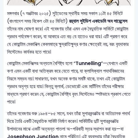
মঙ্গলবার (৭ অক্টোবর ২০২৫) সুইডেনের স্থানীয় সময় সকাল ১১টা ৪৫ মিনিটে
(বাংলাদেশ সময় বিকেল ৩টা ৪৫ মিনিটে)
রয়্যাল সুইডিশ একাডেমি অব সায়েন্সেস
তাঁদের নাম ঘোষণা করে। এই গবেষণায় তাঁরা এমন এক বৈদ্যুতিক সার্কিটে কোয়ান্টাম
প্রভাব পর্যবেক্ষণ করেন, যা আকারে এত বড় যে হাতেও ধরা যায়। এটি প্রমাণ করে
যে কোয়ান্টাম মেকানিক্স কেবলমাত্র ক্ষুদ্রাতিক্ষুদ্র কণার ক্ষেত্রেই নয়, বরং বৃহদাকার
সিস্টেমেও কার্যকর হতে পারে।
কোয়ান্টাম মেকানিক্সের অন্যতম বৈশিষ্ট্য হলো “
Tunnelling
”—যেখানে একটি
কণা এমন একটি বাধা অতিক্রম করে যেতে পারে, যা ক্লাসিক্যাল পদার্থবিজ্ঞানের
নিয়মে সম্ভব নয়। সাধারণত, যখন অনেক কণার সমষ্টি থাকে, তখন এই কোয়ান্টাম
প্রভাব অদৃশ্য হয়ে যায়। কিন্তু ক্লার্ক, ডেভোরেট এবং মার্টিনিস তাঁদের পরীক্ষার
মাধ্যমে প্রমাণ করেন যে, কোয়ান্টাম বৈশিষ্ট্য বৃহৎ সিস্টেমেও স্পষ্টভাবে প্রকাশ পেতে
পারে।
তাঁদের গবেষণার শুরু ১৯৮৪–৮৫ সালে, যখন তাঁরা সুপারকন্ডাক্টর বা অতিচালক পদার্থ
দিয়ে তৈরি একটি বৈদ্যুতিক সার্কিট নির্মাণ করেন। সার্কিটটির দুটি সুপারকন্ডাক্টর
উপাদানের মাঝে একটি অত্যন্ত পাতলা অ-পরিবাহী স্তর স্থাপন করা হয়—যা
Josephson Junction
নামে পরিচিত। এই ব্যবস্থায় তাঁরা বৈদ্যুতিক