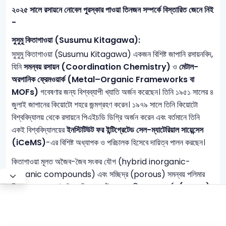
২০২৫ সালে রসায়নে নোবেল পুরস্কার পাওয়া তিনজন সম্পর্কে বিস্তারিত জেনে নিই
-
সুসুমু কিতাগাওয়া
(Susumu Kitagawa):
সুসুমু কিতাগাওয়া (Susumu Kitagawa) একজন বিশিষ্ট জাপানি রসায়নবিদ,
যিনি
সমন্বয় রসায়ন (Coordination Chemistry)
ও
মেটাল-
অরগানিক ফ্রেমওয়ার্ক (Metal–Organic Frameworks বা
MOFs)
গবেষণার জন্য বিশ্বব্যাপী খ্যাতি অর্জন করেছেন। তিনি ১৯৫১ সালের ৪
জুলাই জাপানের কিয়োটো শহরে জন্মগ্রহণ করেন। ১৯৭৯ সালে তিনি কিয়োটো
বিশ্ববিদ্যালয় থেকে রসায়নে পিএইচডি ডিগ্রি অর্জন করেন এবং বর্তমানে তিনি
একই বিশ্ববিদ্যালয়ের
ইনস্টিটিউট ফর ইন্টিগ্রেটেড সেল-ম্যাটেরিয়াল সায়েন্সেস
(iCeMS)
-এর বিশিষ্ট অধ্যাপক ও পরিচালক হিসেবে দায়িত্ব পালন করছেন।
কিতাগাওয়া মূলত অজৈব-জৈব সংকর যৌগ (hybrid inorganic-
organic compounds) এবং সচ্ছিদ্র (porous) সমন্বয় পলিমার
নিয়ে গবেষণা করেন। তাঁর আবিষ্কৃত
মেটাল-অরগানিক ফ্রেমওয়ার্কস (MOFs)
হলো এক ধরনের অণুজাতীয় জালকাঠামো, যার মধ্যে ফাঁকা স্থান বা ছিদ্র থাকে।
এই ছিদ্রগুলোর মাধ্যমে গ্যাস বা রাসায়নিক পদার্থ সংরক্ষণ, শোষণ কিংবা রাসায়নিক
বিক্রিয়া ত্বরান্বিত করা সম্ভব। এই কাঠামো ব্যবহার করে মরুভূমির বাতাস থেকে