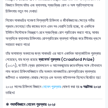
বিজ্ঞানে বিপ্লব ঘটায় এবং ক্যানসার, স্বয়ংক্রিয় রোগ ও অঙ্গ প্রতিস্থাপনের
চিকিৎসায় নতুন পথ দেখায়।
শিমোন সাকাগুচির গবেষণা বিশ্বব্যাপী চিকিৎসা ও জীববিজ্ঞানের ক্ষেত্রে গভীর
প্রভাব ফেলেছে। তাঁর কাজের ফলে এমন সব থেরাপি তৈরি হচ্ছে, যা একদিকে
ইমিউন সিস্টেমকে নিয়ন্ত্রণে রেখে স্বয়ংক্রিয় রোগ প্রতিরোধ করতে পারে, আবার
অন্যদিকে ক্যানসার চিকিৎসায় রোগপ্রতিরোধ ব্যবস্থা সক্রিয় করে টিউমার ধ্বংসে
সহায়তা করতে পারে।
তাঁর অসামান্য অবদানের জন্য সাকাগুচি এর আগে একাধিক আন্তর্জাতিক পুরস্কার
পেয়েছেন, যার মধ্যে রয়েছে
ক্রাফোর্ড পুরস্কার (Craaford Prize)
(২০১৭), যা তিনি ফ্রেড র‍্যামসডেল ও আলেকজান্ডার রুডেনস্কির সঙ্গে যৌথভাবে
লাভ করেন। চিকিৎসাবিজ্ঞানে তাঁর অবদান মানবজাতির রোগপ্রতিরোধ ব্যবস্থার
জটিলতা ও ভারসাম্য বোঝার ক্ষেত্রে এক অনন্য মাইলফলক হিসেবে বিবেচিত হয়।
২০২৫ সালের চিকিৎসা বিজ্ঞানে
নোবেল পুরস্কার
ঘোষণা করা হয়
৬ অক্টোবর ২০২৫
তারিখে।
⚛️ পদার্থবিজ্ঞানে নোবেল পুরস্কার ২০২৫