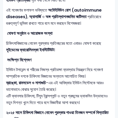
ইমিউন প্রতিক্রিয়া
সৃষ্টি করা থেকে বিরত রাখে।
এই গবেষণার ফলাফল ভবিষ্যতে
অটোইমিউন রোগ (autoimmune
diseases)
,
অ্যালার্জি
ও
অঙ্গ প্রতিস্থাপনজনিত জটিলতা
প্রতিরোধে
গুরুত্বপূর্ণ ভূমিকা রাখতে পারে বলে মনে করছেন বিশেষজ্ঞরা।
ঘোষণা অনুষ্ঠান ও আয়োজক সংস্থা
চিকিৎসাবিজ্ঞানের নোবেল পুরস্কার প্রতিবছরের মতো এবারও ঘোষণা করেছে
সুইডেনের ক্যারোলিনস্কা ইনস্টিটিউট
।
সংক্ষিপ্ত বিশ্লেষণ
ইমিউন টলারেন্স বা শরীরের নিজস্ব প্রতিরক্ষা ব্যবস্থার নিয়ন্ত্রণ নিয়ে গবেষণা
সাম্প্রতিক দশকে চিকিৎসা বিজ্ঞানের অন্যতম আলোচিত বিষয়।
ব্রাঙ্কো, রামসডেল ও সাগাগুচি
–এর এই আবিষ্কার ইমিউন সিস্টেমকে আরও
ভালোভাবে বোঝার সুযোগ তৈরি করেছে।
এটি ক্যানসার চিকিৎসা, টিস্যু ট্রান্সপ্লান্ট ও নতুন প্রজন্মের ভ্যাকসিন উদ্ভাবনেও
নতুন দিগন্ত খুলে দিতে পারে বলে বিজ্ঞানীরা আশা করছেন।
২০২৫ সালে চিকিৎসা বিজ্ঞানে নোবেল পুরস্কার পাওয়া তিনজন সম্পর্কে বিস্তারিত