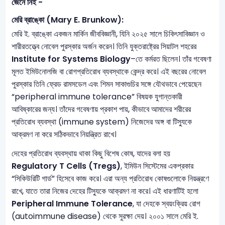
জেনে নিই -
মেরি ব্রাঙ্কো (
Mary E. Brunkow):
মেরি ই. ব্রাঙ্কো একজন মার্কিন জীববিজ্ঞানী, যিনি ২০২৫ সালে চিকিৎসাবিজ্ঞান ও
শারীরতত্ত্বে নোবেল পুরস্কার অর্জন করেন। তিনি যুক্তরাষ্ট্রের সিয়াটল শহরের
Institute for Systems Biology
–তে কর্মরত ছিলেন। তাঁর গবেষণা
মূলত ইমিউনোলজি বা রোগপ্রতিরোধ ব্যবস্থাকে কেন্দ্র করে। এই বছরের নোবেল
পুরস্কার তিনি ফ্রেড রামসডেল এবং শিমন সাকাগুচির সঙ্গে যৌথভাবে পেয়েছেন
“peripheral immune tolerance” বিষয়ক যুগান্তকারী
আবিষ্কারের জন্য। তাঁদের গবেষণায় প্রকাশ পায়, কীভাবে আমাদের শরীরের
প্রতিরোধ ব্যবস্থা (immune system) নিজেদের অঙ্গ বা টিস্যুকে
আক্রমণ না করে সঠিকভাবে নিয়ন্ত্রিত রাখে।
দেহের প্রতিরোধ ব্যবস্থায় থাকা কিছু বিশেষ কোষ, যাদের বলা হয়
Regulatory T Cells (Tregs)
, ইমিউন সিস্টেমের একপ্রকার
“সিকিউরিটি গার্ড” হিসেবে কাজ করে। এরা অন্য প্রতিরোধ কোষগুলোকে নিয়ন্ত্রণে
রাখে, যাতে তারা নিজের দেহের টিস্যুকে আক্রমণ না করে। এই ধারণাটিই হলো
Peripheral Immune Tolerance
, যা দেহকে স্বয়ংক্রিয় রোগ
(autoimmune disease) থেকে সুরক্ষা দেয়। ২০০১ সালে মেরি ই.