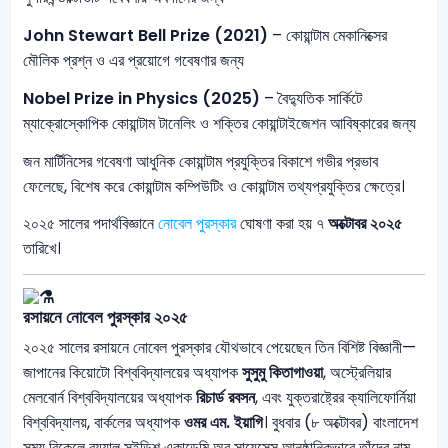
John Stewart Bell Prize (2021)
– কোয়ান্টাম মেকানিক্সের
মৌলিক প্রশ্ন ও এর প্রয়োগে গবেষণার জন্য
Nobel Prize in Physics (2025)
– বৈদ্যুতিক সার্কিটে
ম্যাক্রোস্কোপিক কোয়ান্টাম টানেলিং ও শক্তির কোয়ান্টাইজেশন আবিষ্কারের জন্য
জন মার্টিনিসের গবেষণা আধুনিক কোয়ান্টাম প্রযুক্তির বিকাশে গভীর প্রভাব
ফেলেছে, বিশেষ করে কোয়ান্টাম কম্পিউটিং ও কোয়ান্টাম তথ্যপ্রযুক্তির ক্ষেত্রে।
২০২৫ সালের পদার্থবিজ্ঞানে
নোবেল পুরস্কার
ঘোষণা করা হয় ৭
অক্টোবর ২০২৫
তারিখে।
রসায়নে
নোবেল পুরস্কার ২০২৫
২০২৫ সালের রসায়নে নোবেল পুরস্কার যৌথভাবে পেয়েছেন তিন বিশিষ্ট বিজ্ঞানী—
জাপানের কিয়োটো বিশ্ববিদ্যালয়ের অধ্যাপক
সুসুমু কিতাগাওয়া
, অস্ট্রেলিয়ার
মেলবোর্ন বিশ্ববিদ্যালয়ের অধ্যাপক
রিচার্ড রবসন
, এবং যুক্তরাষ্ট্রের ক্যালিফোর্নিয়া
বিশ্ববিদ্যালয়, বার্কলের অধ্যাপক
ওমর এম. ইয়াগি
। বুধবার (৮ অক্টোবর) বাংলাদেশ
সময় বিকেলে রয়্যাল সুইডিশ একাডেমি অব সায়েন্সেস আনুষ্ঠানিকভাবে তাঁদের নাম