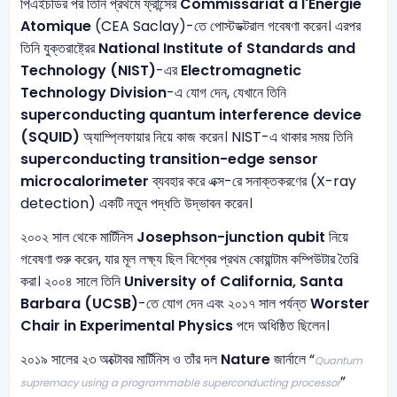
পিএইচডির পর তিনি প্রথমে ফ্রান্সের
Commissariat à l'Énergie
Atomique
(CEA Saclay)-তে পোস্টডক্টরাল গবেষণা করেন। এরপর
তিনি যুক্তরাষ্ট্রের
National Institute of Standards and
Technology (NIST)
-এর
Electromagnetic
Technology Division
-এ যোগ দেন, যেখানে তিনি
superconducting quantum interference device
(SQUID)
অ্যাম্প্লিফায়ার নিয়ে কাজ করেন। NIST-এ থাকার সময় তিনি
superconducting transition-edge sensor
microcalorimeter
ব্যবহার করে এক্স-রে সনাক্তকরণের (X-ray
detection) একটি নতুন পদ্ধতি উদ্ভাবন করেন।
২০০২ সাল থেকে মার্টিনিস
Josephson-junction qubit
নিয়ে
গবেষণা শুরু করেন, যার মূল লক্ষ্য ছিল বিশ্বের প্রথম কোয়ান্টাম কম্পিউটার তৈরি
করা। ২০০৪ সালে তিনি
University of California, Santa
Barbara (UCSB)
-তে যোগ দেন এবং ২০১৭ সাল পর্যন্ত
Worster
Chair in Experimental Physics
পদে অধিষ্ঠিত ছিলেন।
২০১৯ সালের ২৩ অক্টোবর মার্টিনিস ও তাঁর দল
Nature
জার্নালে “
Quantum
”
supremacy using a programmable superconducting processor