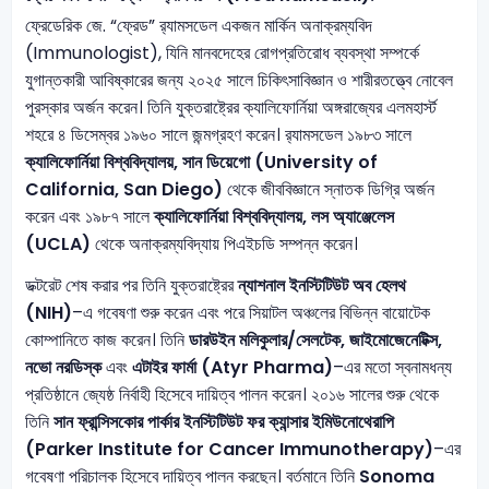
ফ্রেডেরিক জে. “ফ্রেড” র‍্যামসডেল একজন মার্কিন অনাক্রম্যবিদ
(Immunologist), যিনি মানবদেহের রোগপ্রতিরোধ ব্যবস্থা সম্পর্কে
যুগান্তকারী আবিষ্কারের জন্য ২০২৫ সালে চিকিৎসাবিজ্ঞান ও শারীরতত্ত্বে নোবেল
পুরস্কার অর্জন করেন। তিনি যুক্তরাষ্ট্রের ক্যালিফোর্নিয়া অঙ্গরাজ্যের এলমহার্স্ট
শহরে ৪ ডিসেম্বর ১৯৬০ সালে জন্মগ্রহণ করেন। র‍্যামসডেল ১৯৮৩ সালে
ক্যালিফোর্নিয়া বিশ্ববিদ্যালয়, সান ডিয়েগো (University of
California, San Diego)
থেকে জীববিজ্ঞানে স্নাতক ডিগ্রি অর্জন
করেন এবং ১৯৮৭ সালে
ক্যালিফোর্নিয়া বিশ্ববিদ্যালয়, লস অ্যাঞ্জেলেস
(UCLA)
থেকে অনাক্রম্যবিদ্যায় পিএইচডি সম্পন্ন করেন।
ডক্টরেট শেষ করার পর তিনি যুক্তরাষ্ট্রের
ন্যাশনাল ইনস্টিটিউট অব হেলথ
(NIH)
–এ গবেষণা শুরু করেন এবং পরে সিয়াটল অঞ্চলের বিভিন্ন বায়োটেক
কোম্পানিতে কাজ করেন। তিনি
ডারউইন মলিকুলার/সেলটেক, জাইমোজেনেটিক্স,
নভো নরডিস্ক
এবং
এটাইর ফার্মা (Atyr Pharma)
–এর মতো স্বনামধন্য
প্রতিষ্ঠানে জ্যেষ্ঠ নির্বাহী হিসেবে দায়িত্ব পালন করেন। ২০১৬ সালের শুরু থেকে
তিনি
সান ফ্রান্সিসকোর পার্কার ইনস্টিটিউট ফর ক্যান্সার ইমিউনোথেরাপি
(Parker Institute for Cancer Immunotherapy)
–এর
গবেষণা পরিচালক হিসেবে দায়িত্ব পালন করছেন। বর্তমানে তিনি
Sonoma