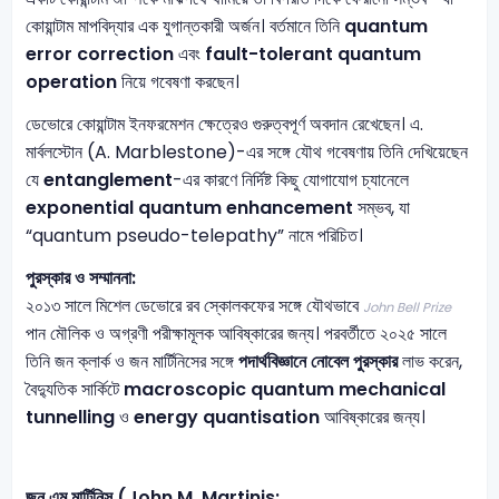
কোয়ান্টাম মাপবিদ্যার এক যুগান্তকারী অর্জন। বর্তমানে তিনি
quantum
error correction
এবং
fault-tolerant quantum
operation
নিয়ে গবেষণা করছেন।
ডেভোরে কোয়ান্টাম ইনফরমেশন ক্ষেত্রেও গুরুত্বপূর্ণ অবদান রেখেছেন। এ.
মার্বলস্টোন (A. Marblestone)-এর সঙ্গে যৌথ গবেষণায় তিনি দেখিয়েছেন
যে
entanglement
-এর কারণে নির্দিষ্ট কিছু যোগাযোগ চ্যানেলে
exponential quantum enhancement
সম্ভব, যা
“quantum pseudo-telepathy” নামে পরিচিত।
পুরস্কার ও সম্মাননা:
২০১৩ সালে মিশেল ডেভোরে রব স্কোলকফের সঙ্গে যৌথভাবে
John Bell Prize
পান মৌলিক ও অগ্রণী পরীক্ষামূলক আবিষ্কারের জন্য। পরবর্তীতে ২০২৫ সালে
তিনি জন ক্লার্ক ও জন মার্টিনিসের সঙ্গে
পদার্থবিজ্ঞানে নোবেল পুরস্কার
লাভ করেন,
বৈদ্যুতিক সার্কিটে
macroscopic quantum mechanical
tunnelling
ও
energy quantisation
আবিষ্কারের জন্য।
জন এম মার্টিনিস
(John M. Martinis: