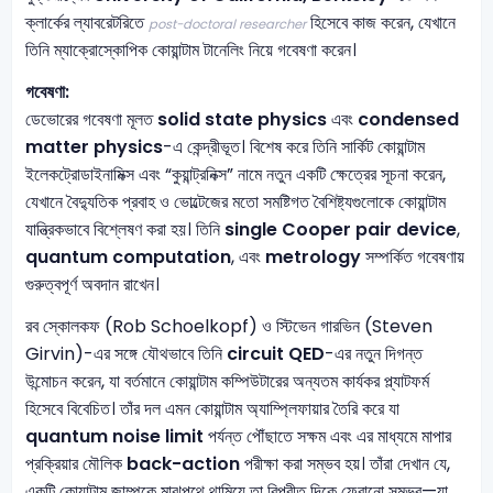
ক্লার্কের ল্যাবরেটরিতে
হিসেবে কাজ করেন, যেখানে
post-doctoral researcher
তিনি ম্যাক্রোস্কোপিক কোয়ান্টাম টানেলিং নিয়ে গবেষণা করেন।
গবেষণা:
ডেভোরের গবেষণা মূলত
solid state physics
এবং
condensed
matter physics
-এ কেন্দ্রীভূত। বিশেষ করে তিনি সার্কিট কোয়ান্টাম
ইলেকট্রোডাইনামিক্স এবং “কুয়ান্ট্রনিক্স” নামে নতুন একটি ক্ষেত্রের সূচনা করেন,
যেখানে বৈদ্যুতিক প্রবাহ ও ভোল্টেজের মতো সমষ্টিগত বৈশিষ্ট্যগুলোকে কোয়ান্টাম
যান্ত্রিকভাবে বিশ্লেষণ করা হয়। তিনি
single Cooper pair device
,
quantum computation
, এবং
metrology
সম্পর্কিত গবেষণায়
গুরুত্বপূর্ণ অবদান রাখেন।
রব স্কোলকফ (Rob Schoelkopf) ও স্টিভেন গারভিন (Steven
Girvin)-এর সঙ্গে যৌথভাবে তিনি
circuit QED
-এর নতুন দিগন্ত
উন্মোচন করেন, যা বর্তমানে কোয়ান্টাম কম্পিউটারের অন্যতম কার্যকর প্ল্যাটফর্ম
হিসেবে বিবেচিত। তাঁর দল এমন কোয়ান্টাম অ্যাম্প্লিফায়ার তৈরি করে যা
quantum noise limit
পর্যন্ত পৌঁছাতে সক্ষম এবং এর মাধ্যমে মাপার
প্রক্রিয়ার মৌলিক
back-action
পরীক্ষা করা সম্ভব হয়। তাঁরা দেখান যে,
একটি কোয়ান্টাম জাম্পকে মাঝপথে থামিয়ে তা বিপরীত দিকে ফেরানো সম্ভব—যা