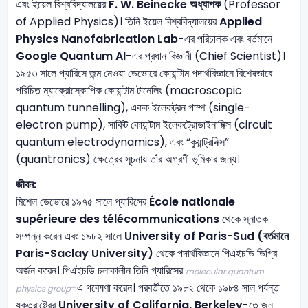
এবং ইয়েল বিশ্ববিদ্যালয়ের
F. W. Beinecke অধ্যাপক
(Professor
of Applied Physics)। তিনি ইয়েল বিশ্ববিদ্যালয়ের
Applied
Physics Nanofabrication Lab
-এর পরিচালক এবং বর্তমানে
Google Quantum AI
-এর প্রধান বিজ্ঞানী (Chief Scientist)।
১৯৫৩ সালে প্যারিসে জন্ম নেওয়া ডেভোরে কোয়ান্টাম পদার্থবিজ্ঞানে বিশেষভাবে
পরিচিত ম্যাক্রোস্কোপিক কোয়ান্টাম টানেলিং (macroscopic
quantum tunnelling), একক ইলেকট্রন পাম্প (single-
electron pump), সার্কিট কোয়ান্টাম ইলেকট্রোডাইনামিক্স (circuit
quantum electrodynamics), এবং “কুয়ান্ট্রনিক্স”
(quantronics) ক্ষেত্রের সূচনায় তাঁর অগ্রণী ভূমিকার জন্য।
জীবন:
মিশেল ডেভোরে ১৯৭৫ সালে প্যারিসের
École nationale
supérieure des télécommunications
থেকে স্নাতক
সম্পন্ন করেন এবং ১৯৮২ সালে
University of Paris-Sud (বর্তমানে
Paris-Saclay University)
থেকে পদার্থবিজ্ঞানে পিএইচডি ডিগ্রি
অর্জন করেন। পিএইচডি চলাকালীন তিনি প্যারিসের
molecular quantum
-এ গবেষণা করেন। পরবর্তীতে ১৯৮২ থেকে ১৯৮৪ সাল পর্যন্ত
physics group
যুক্তরাষ্ট্রের
University of California, Berkeley
-তে জন