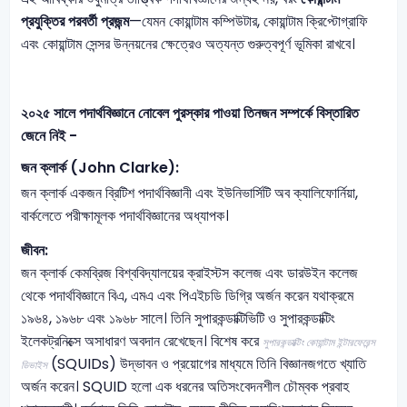
প্রযুক্তির পরবর্তী প্রজন্ম
—যেমন কোয়ান্টাম কম্পিউটার, কোয়ান্টাম ক্রিপ্টোগ্রাফি
এবং কোয়ান্টাম সেন্সর উন্নয়নের ক্ষেত্রেও অত্যন্ত গুরুত্বপূর্ণ ভূমিকা রাখবে।
২০২৫ সালে পদার্থবিজ্ঞানে নোবেল পুরস্কার পাওয়া তিনজন সম্পর্কে বিস্তারিত
জেনে নিই -
জন ক্লার্ক
(John Clarke):
জন ক্লার্ক একজন ব্রিটিশ পদার্থবিজ্ঞানী এবং ইউনিভার্সিটি অব ক্যালিফোর্নিয়া,
বার্কলেতে পরীক্ষামূলক পদার্থবিজ্ঞানের অধ্যাপক।
জীবন:
জন ক্লার্ক কেমব্রিজ বিশ্ববিদ্যালয়ের ক্রাইস্টস কলেজ এবং ডারউইন কলেজ
থেকে পদার্থবিজ্ঞানে বিএ, এমএ এবং পিএইচডি ডিগ্রি অর্জন করেন যথাক্রমে
১৯৬৪, ১৯৬৮ এবং ১৯৬৮ সালে। তিনি সুপারকন্ডাক্টিভিটি ও সুপারকন্ডাক্টিং
ইলেকট্রনিক্সে অসাধারণ অবদান রেখেছেন। বিশেষ করে
সুপারকন্ডাক্টিং কোয়ান্টাম ইন্টারফেরেন্স
(SQUIDs) উদ্ভাবন ও প্রয়োগের মাধ্যমে তিনি বিজ্ঞানজগতে খ্যাতি
ডিভাইস
অর্জন করেন। SQUID হলো এক ধরনের অতিসংবেদনশীল চৌম্বক প্রবাহ