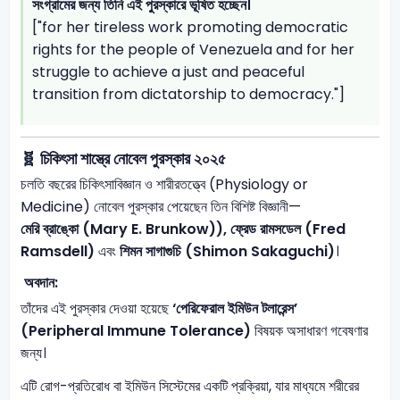
সংগ্রামের জন্য তিনি এই পুরস্কারে ভূষিত হচ্ছেন।
["for her tireless work promoting democratic
rights for the people of Venezuela and for her
struggle to achieve a just and peaceful
transition from dictatorship to democracy."]
🧬 চিকিৎসা শাস্ত্রে নোবেল পুরস্কার ২০২৫
চলতি বছরের চিকিৎসাবিজ্ঞান ও শারীরতত্ত্বে (Physiology or
Medicine) নোবেল পুরস্কার পেয়েছেন তিন বিশিষ্ট বিজ্ঞানী—
মেরি ব্রাঙ্কো (Mary E. Brunkow)), ফ্রেড রামসডেল (Fred
Ramsdell)
এবং
শিমন সাগাগুচি (Shimon Sakaguchi)
।
অবদান:
তাঁদের এই পুরস্কার দেওয়া হয়েছে
‘পেরিফেরাল ইমিউন টলারেন্স’
(Peripheral Immune Tolerance)
বিষয়ক অসাধারণ গবেষণার
জন্য।
এটি রোগ-প্রতিরোধ বা ইমিউন সিস্টেমের একটি প্রক্রিয়া, যার মাধ্যমে শরীরের