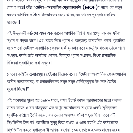
ঘোষণা করে। তাঁরা “
মেটাল–অরগানিক ফ্রেমওয়ার্কস (MOF)
” নামে এক নতুন
ধরনের আণবিক কাঠামো উদ্ভাবনের জন্য এ বছরের নোবেল পুরস্কারে ভূষিত
হয়েছেন।
এই উদ্ভাবনী কাঠামো এমন এক ধরনের আণবিক নির্মাণ, যার মধ্যে বড় বড় ফাঁকা
স্থান বা গহ্বর থাকে। এর ভেতর দিয়ে গ্যাস ও অন্যান্য রাসায়নিক পদার্থ প্রবাহিত
হতে পারে। মেটাল-অরগানিক ফ্রেমওয়ার্ক ব্যবহার করে মরুভূমির বাতাস থেকে পানি
সংগ্রহ, কার্বন ডাই অক্সাইড শোষণ, বিষাক্ত গ্যাস সংরক্ষণ, কিংবা রাসায়নিক
বিক্রিয়া ত্বরান্বিত করা সম্ভব।
নোবেল কমিটির চেয়ারম্যান হেইনার লিঙ্কে বলেন, “মেটাল–অরগানিক ফ্রেমওয়ার্কস
অসীম সম্ভাবনাময়, যা রসায়নবিদদের নতুন নতুন বৈশিষ্ট্যযুক্ত উপাদান তৈরির
সুযোগ দিচ্ছে।”
এই গবেষণার সূচনা হয় ১৯৮৯ সালে, যখন রিচার্ড রবসন প্রথমবারের মতো ধনাত্মক
তামার আয়ন ও চার বাহুযুক্ত এক অণুর সংযোজনের মাধ্যমে একটি সুবিন্যস্ত
স্ফটিক কাঠামো তৈরি করেন, যার ভেতর অসংখ্য ফাঁকা গহ্বর ছিল। তবে এটি
স্থিতিশীল ছিল না। পরবর্তীতে সুসুমু কিতাগাওয়া ও ওমর ইয়াগি এই কাঠামোকে
স্থিতিশীল করতে যুগান্তকারী ভূমিকা রাখেন। ১৯৯২ থেকে ২০০৩ সালের মধ্যে