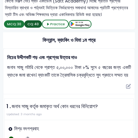
কোনো বিকল্প নেই। স্যাট একাডেমি (Satt Academy) দিচ্ছে প্রতিটি প্রশ্নের
বিস্তারিত ব্যাখ্যা ও পাঠ্যবই ভিত্তিক নির্ভরযোগ্য সমাধান। আমাদের প্রতিটি প্রশ্নোত্তর
স্যাট টিম এবং অভিজ্ঞ শিক্ষকদের দ্বারা একাধিকবার রিভিউ করা হয়েছে।
MCQ:
30
CQ:
40
Practice
ফিন্যান্স, ব্যাংকিং ও বিমা ১ম পত্র
নিচের উদ্দীপকটি পড় এবং প্রশ্নের উত্তর দাও
জনাব সাজু লটারি থেকে প্রাপ্ত ৫,০০,০০০ টাকা ৮% সুদে ৫ বছরের জন্য একটি
ব্যাংকে জমা রাখেন। ব্যাংকটি তাকে ত্রৈমাসিক চক্রবৃদ্ধিতে সুদ প্রদানে সম্মত হয়
1 .
জনাব সাজু কর্তৃক জমাকৃত অর্থ কোন ধরনের বিনিয়োগ?
Updated: 3 months ago
মিশ্র নদগপ্রবাহ