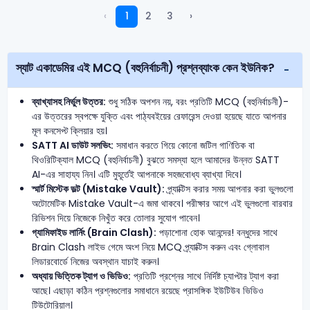
‹
1
2
3
›
স্যাট একাডেমির এই MCQ (বহুনির্বাচনী) প্রশ্নব্যাংক কেন ইউনিক?
ব্যাখ্যাসহ নির্ভুল উত্তর:
শুধু সঠিক অপশন নয়, বরং প্রতিটি MCQ (বহুনির্বাচনী)-
এর উত্তরের স্বপক্ষে যুক্তি এবং পাঠ্যবইয়ের রেফারেন্স দেওয়া হয়েছে যাতে আপনার
মূল কনসেপ্ট ক্লিয়ার হয়।
SATT AI ডাউট সলভিং:
সমাধান করতে গিয়ে কোনো জটিল গাণিতিক বা
থিওরিটিক্যাল MCQ (বহুনির্বাচনী) বুঝতে সমস্যা হলে আমাদের উন্নত SATT
AI-এর সাহায্য নিন। এটি মুহূর্তেই আপনাকে সহজবোধ্য ব্যাখ্যা দিবে।
স্মার্ট মিস্টেক ভল্ট (Mistake Vault):
প্র্যাক্টিস করার সময় আপনার করা ভুলগুলো
অটোমেটিক Mistake Vault-এ জমা থাকবে। পরীক্ষার আগে এই ভুলগুলো বারবার
রিভিশন দিয়ে নিজেকে নিখুঁত করে তোলার সুযোগ পাবেন।
গ্যামিফাইড লার্নিং (Brain Clash):
পড়াশোনা হোক আনন্দের! বন্ধুদের সাথে
Brain Clash লাইভ গেমে অংশ নিয়ে MCQ প্র্যাক্টিস করুন এবং গ্লোবাল
লিডারবোর্ডে নিজের অবস্থান যাচাই করুন।
অধ্যায় ভিত্তিক ট্যাগ ও ভিডিও:
প্রতিটি প্রশ্নের সাথে নির্দিষ্ট চ্যাপ্টার ট্যাগ করা
আছে। এছাড়া কঠিন প্রশ্নগুলোর সমাধানে রয়েছে প্রাসঙ্গিক ইউটিউব ভিডিও
টিউটোরিয়াল।