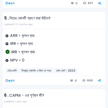
Des
831
0
5 .
নিচের কোনটি গ্রহণ করা উচিত?
Updated: 10 months ago
ARR < মূলধন ব্যয়
IRR < মূলধন ব্যয়
IRR > মূলধন ব্যয়
NPV < 0
এইচএসসি
ফিন্যান্স, ব্যাংকিং ও বিমা ১ম পত্র
ঢাকা বোর্ড - 2023
Des
669
0
6 .
CAPM - এর পূর্ণরূপ কী?
Updated: 1 year ago