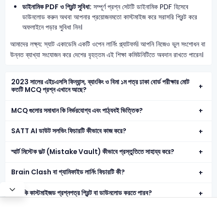
ডাইনামিক PDF ও প্রিন্ট সুবিধা:
সম্পূর্ণ প্রশ্ন সেটটি ডাইনামিক PDF হিসেবে
ডাউনলোড করুন অথবা আপনার প্রয়োজনমতো কাস্টমাইজ করে সরাসরি প্রিন্ট করে
অফলাইনে পড়ার সুবিধা নিন।
আমাদের লক্ষ্য: স্যাট একাডেমি একটি ওপেন লার্নিং প্ল্যাটফর্ম। আপনি নিজেও ভুল সংশোধন বা
উন্নত ব্যাখ্যা সংযোজন করে দেশের বৃহত্তম এই শিক্ষা কমিউনিটিতে অবদান রাখতে পারেন।
2023 সালের এইচএসসি ফিন্যান্স, ব্যাংকিং ও বিমা ১ম পত্র ঢাকা বোর্ড পরীক্ষার মোট
কতটি MCQ প্রশ্ন এখানে আছে?
MCQ গুলোর সমাধান কি নির্ভরযোগ্য এবং পাঠ্যবই ভিত্তিক?
SATT AI ডাউট সলভিং ফিচারটি কীভাবে কাজ করে?
স্মার্ট মিস্টেক ভল্ট (Mistake Vault) কীভাবে প্রস্তুতিতে সাহায্য করে?
Brain Clash বা গ্যামিফাইড লার্নিং ফিচারটি কী?
আমি কি কাস্টমাইজড প্রশ্নপত্র প্রিন্ট বা ডাউনলোড করতে পারব?
Test Mode