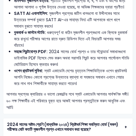
মানসম্মত সৃজনশীল উত্তর:
প্রতিটি সৃজনশীল প্রশ্নের ক, খ, গ এবং ঘ অংশের জন্য
আলাদা আলাদা ও পূর্ণাঙ্গ উত্তর দেওয়া হয়েছে, যা অভিজ্ঞ শিক্ষকদের দ্বারা প্রণীত।
SATT AI এনালাইসিস:
সৃজনশীল প্রশ্নের জটিল ধাপগুলো বা উদ্দীপকের সাথে
উত্তরের সম্পর্ক বুঝতে SATT AI-এর সাহায্য নিন। এটি আপনাকে ধাপে ধাপে
সমাধান বুঝতে সাহায্য করবে।
বুকমার্ক ও কাস্টম স্টাডি:
গুরুত্বপূর্ণ বা কঠিন সৃজনশীল প্রশ্নগুলো এক ক্লিকে বুকমার্ক
করে রাখুন। পরীক্ষার আগের রাতে দ্রুত রিভিশন দিতে এই ফিচারটি আপনার সময়
বাঁচাবে।
সহজে প্রিন্টযোগ্য PDF:
2024 সালের বোর্ড প্রশ্ন ও তার স্ট্যান্ডার্ড সমাধানগুলো
ডাইনামিক PDF হিসেবে সেভ করুন অথবা সরাসরি প্রিন্ট করে আপনার পার্সোনাল স্টাডি
মেটেরিয়াল হিসেবে ব্যবহার করুন।
ওপেন প্ল্যাটফর্ম সুবিধা:
স্যাট একাডেমি দেশের বৃহত্তম শিক্ষাভিত্তিক ওপেন প্ল্যাটফর্ম।
আপনি নিজেও কোনো প্রশ্নের উন্নততর ব্যাখ্যা বা সহজতর সমাধান এখানে শেয়ার
করে লাখ লাখ শিক্ষার্থীকে সাহায্য করতে পারেন।
আপনার স্বপ্নের ক্যারিয়ার ও ভালো রেজাল্টের পথে স্যাট একাডেমি আপনার সার্বক্ষণিক সঙ্গী।
৬০ লক্ষ শিক্ষার্থীর এই পরিবারে যুক্ত হয়ে আজই আপনার প্রস্তুতিকে করুন আধুনিক এবং
স্মার্ট।
2024 সালের অষ্টম শ্রেণি (মাধ্যমিক ২০২৪) খ্রিষ্টধর্ম শিক্ষা সমন্বিত বোর্ড (সকল)
পরীক্ষার মোট কতটি সৃজনশীল প্রশ্ন এখানে সমাধান করা হয়েছে?