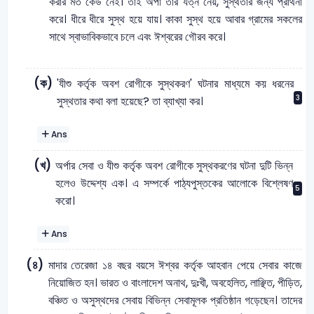
করার মত কেউ নেই। তাই অর্পা তার যত্ন নেয়, সুস্থতার জন্য প্রার্থনা
করে। ধীরে ধীরে সুস্থ হয়ে যায়। কাকা সুস্থ হয়ে আবার গ্রামের সকলের
সাথে স্বাভাবিকভাবে চলে এবং ঈশ্বরের গৌরব করে।
(ক)
'যীশু কর্তৃক অবশ রোগীকে সুস্থকরণ' ঘটনার মাধ্যমে কয় ধরনের
3
সুস্থতার কথা বলা হয়েছে? তা ব্যাখ্যা কর।
Ans
(খ)
অর্পার সেবা ও যীশু কর্তৃক অবশ রোগীকে সুস্থকরণের ঘটনা দুটি ভিন্ন
হলেও উদ্দেশ্য এক। এ সম্পর্কে পাঠ্যপুস্তকের আলোকে বিশ্লেষণ
5
করো।
Ans
(৪)
মাদার তেরেজা ১৪ বছর বয়সে ঈশ্বর কর্তৃক আহবান পেয়ে সেবার কাজে
নিয়োজিত হন। ভারত ও বাংলাদেশ অনাথ, দুঃখী, অবহেলিত, লাঞ্ছিত, পীড়িত,
বঞ্চিত ও অসুস্থদের সেবায় বিভিন্ন সেবামূলক প্রতিষ্ঠান গড়েছেন। তাদের