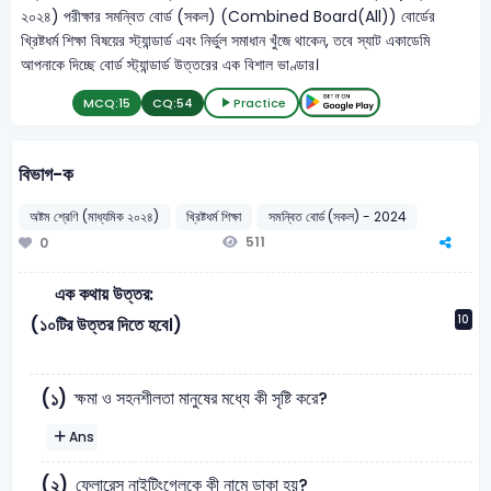
২০২৪) পরীক্ষার সমন্বিত বোর্ড (সকল) (Combined Board(All)) বোর্ডের
খ্রিষ্টধর্ম শিক্ষা বিষয়ের স্ট্যান্ডার্ড এবং নির্ভুল সমাধান খুঁজে থাকেন, তবে স্যাট একাডেমি
আপনাকে দিচ্ছে বোর্ড স্ট্যান্ডার্ড উত্তরের এক বিশাল ভাণ্ডার।
MCQ:
15
CQ:
54
Practice
বিভাগ-ক
অষ্টম শ্রেণি (মাধ্যমিক ২০২৪)
খ্রিষ্টধর্ম শিক্ষা
সমন্বিত বোর্ড (সকল) - 2024
511
0
এক কথায় উত্তর:
10
(১০টির উত্তর দিতে হবে।)
ক্ষমা ও সহনশীলতা মানুষের মধ্যে কী সৃষ্টি করে?
(১)
Ans
ফ্লোরেন্স নাইটিংগেলকে কী নামে ডাকা হয়?
(২)