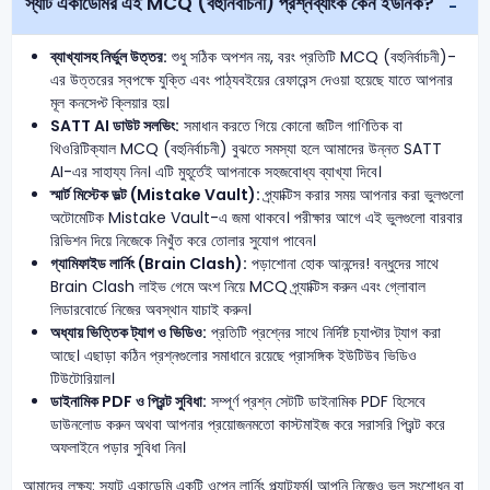
স্যাট একাডেমির এই MCQ (বহুনির্বাচনী) প্রশ্নব্যাংক কেন ইউনিক?
ব্যাখ্যাসহ নির্ভুল উত্তর:
শুধু সঠিক অপশন নয়, বরং প্রতিটি MCQ (বহুনির্বাচনী)-
এর উত্তরের স্বপক্ষে যুক্তি এবং পাঠ্যবইয়ের রেফারেন্স দেওয়া হয়েছে যাতে আপনার
মূল কনসেপ্ট ক্লিয়ার হয়।
SATT AI ডাউট সলভিং:
সমাধান করতে গিয়ে কোনো জটিল গাণিতিক বা
থিওরিটিক্যাল MCQ (বহুনির্বাচনী) বুঝতে সমস্যা হলে আমাদের উন্নত SATT
AI-এর সাহায্য নিন। এটি মুহূর্তেই আপনাকে সহজবোধ্য ব্যাখ্যা দিবে।
স্মার্ট মিস্টেক ভল্ট (Mistake Vault):
প্র্যাক্টিস করার সময় আপনার করা ভুলগুলো
অটোমেটিক Mistake Vault-এ জমা থাকবে। পরীক্ষার আগে এই ভুলগুলো বারবার
রিভিশন দিয়ে নিজেকে নিখুঁত করে তোলার সুযোগ পাবেন।
গ্যামিফাইড লার্নিং (Brain Clash):
পড়াশোনা হোক আনন্দের! বন্ধুদের সাথে
Brain Clash লাইভ গেমে অংশ নিয়ে MCQ প্র্যাক্টিস করুন এবং গ্লোবাল
লিডারবোর্ডে নিজের অবস্থান যাচাই করুন।
অধ্যায় ভিত্তিক ট্যাগ ও ভিডিও:
প্রতিটি প্রশ্নের সাথে নির্দিষ্ট চ্যাপ্টার ট্যাগ করা
আছে। এছাড়া কঠিন প্রশ্নগুলোর সমাধানে রয়েছে প্রাসঙ্গিক ইউটিউব ভিডিও
টিউটোরিয়াল।
ডাইনামিক PDF ও প্রিন্ট সুবিধা:
সম্পূর্ণ প্রশ্ন সেটটি ডাইনামিক PDF হিসেবে
ডাউনলোড করুন অথবা আপনার প্রয়োজনমতো কাস্টমাইজ করে সরাসরি প্রিন্ট করে
অফলাইনে পড়ার সুবিধা নিন।
আমাদের লক্ষ্য: স্যাট একাডেমি একটি ওপেন লার্নিং প্ল্যাটফর্ম। আপনি নিজেও ভুল সংশোধন বা