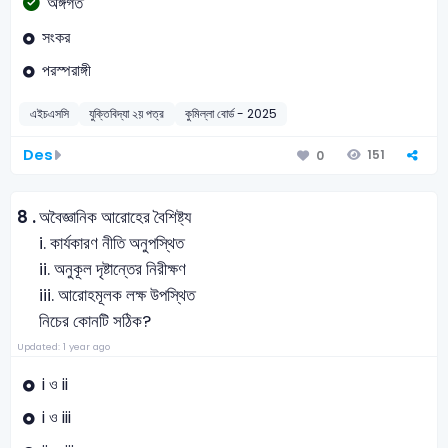
অঙ্গগত
সংকর
পরস্পরাঙ্গী
এইচএসসি
যুক্তিবিদ্যা ২য় পত্র
কুমিল্লা বোর্ড - 2025
Des
151
0
8 .
অবৈজ্ঞানিক আরোহের বৈশিষ্ট্য
i. কার্যকারণ নীতি অনুপস্থিত
ii. অনুকূল দৃষ্টান্তের নিরীক্ষণ
iii. আরোহমূলক লক্ষ উপস্থিত
নিচের কোনটি সঠিক?
Updated: 1 year ago
i ও ii
i ও iii