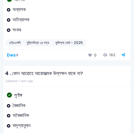
অব্যাপক
অতিব্যাপক
সংকর
এইচএসসি
যুক্তিবিদ্যা ২য় পত্র
কুমিল্লা বোর্ড - 2025
Des
162
0
4 .
কোন আরোহে আরোহাত্মক উল্লক্ষন থাকে না?
Updated: 1 year ago
পূর্ণাঙ্গ
বৈজ্ঞানিক
অবৈজ্ঞানিক
সাদৃশ্যানুমান