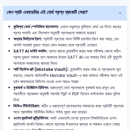
কেন স্যাট একাডেমির এই বোর্ড প্রশ্ন ব্যাংকটি সেরা?
কুমিল্লা বোর্ড স্পেসিফিক কালেকশন:
এখানে শুধুমাত্র কুমিল্লা বোর্ড এর বিগত বছরের
প্রশ্ন পদ্ধতি এবং সিলেবাস অনুযায়ী প্রশ্নগুলো সাজানো হয়েছে।
অধ্যায় ভিত্তিক ট্যাগ:
প্রতিটি প্রশ্নের সাথে নির্দিষ্ট চ্যাপ্টার ট্যাগ করা আছে, যেন
আপনি সহজেই বুঝতে পারেন কোন অধ্যায় থেকে প্রশ্নটি এসেছে।
SATT AI ডাউট সলভিং:
প্রশ্ন ব্যাংক প্র্যাকটিস করার সময় পরীক্ষার কোনো কঠিন
প্রশ্ন বুঝতে সমস্যা হলে আমাদের উন্নত SATT AI-এর সাহায্য নিন। এটি মুহূর্তেই
আপনাকে সহজবোধ্য ব্যাখ্যা দিবে।
স্মার্ট মিস্টেক ভল্ট (Mistake Vault):
প্র্যাকটিস করার সময় যে প্রশ্নগুলো ভুল
করবেন, সেগুলো অটোমেটিক Mistake Vault-এ জমা থাকবে। পরীক্ষার আগে এই
দুর্বল জায়গাগুলো রিভিশন দেওয়া এখন আরও সহজ।
বুকমার্ক ও ডিজিটাল রিভিশন:
গুরুত্বপূর্ণ বোর্ড প্রশ্নগুলো বুকমার্ক করে রাখুন এবং
পরবর্তীতে প্রয়োজন অনুযায়ী সরাসরি প্রিন্ট বা PDF হিসেবে ডাউনলোড করার সুবিধা
নিন।
ভিডিও টিউটোরিয়াল:
কঠিন ও গুরুত্বপূর্ণ প্রশ্নগুলোর সমাধানের জন্য প্রতিটি প্রশ্নের
সাথে প্রাসঙ্গিক ইউটিউব ভিডিও গাইড যুক্ত করা হয়েছে।
ওপেন প্ল্যাটফর্ম কন্ট্রিবিউশন:
স্যাট একাডেমি দেশের বৃহত্তম শিক্ষাভিত্তিক ওপেন
প্ল্যাটফর্ম। আপনি নিজেও কোনো প্রশ্নের উন্নততর ব্যাখ্যা বা সমাধান এখানে শেয়ার