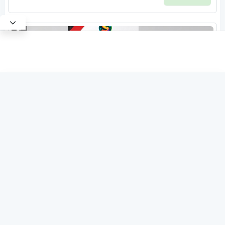
৳10
common.subscribe
৳100
X
4.5
(2)
প্রাথমিক প্রধান শিক্ষক নিয়োগ পরীক্ষা বিগত বছরের সকল প্রশ্ন ও ব্যাখ্যাসহ
Continue with Google
সমাধান
184 Sale
Jobs
Continue with Facebook
Satt Academy
SATT ACADEMY
OR