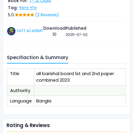
Book For:
1 - 12 Class
Tag:
উচ্চতর গণিত
5.0
(2 Reviews)
Download
Published
SATT ACADEMY
10
2025-07-02
Specifiaction & Summary
Title
all barishal board 1st and 2nd paper
combined 2023
Authority
Language
Bangla
Rating & Reviews