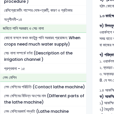
procedure )
হঠাৎ কোনো 
রেসিপ্রোকেটিং পাম্পের দোষ-ত্রুটি, কারণ ও প্রতিকার
১.৩ কার্যক্
অনুশীলনী-১৪
ক) বিপদমুক
জমিতে পানি সরবরাহ ও সেচ নালা
ওয়ার্কশপে
কোনো ফসলে কখন কতটুকু পানি সরবারহ প্রয়োজন: When
সময় যাতে 
crops need much water supply)
বা কাজের স
সেচ নালা সম্পর্কে বর্ণনা (Description of the
খ) পরিষ্কা
irrigation channel )
১. ওয়ার্কশ
২. ব্যবহৃত
প্রশ্নমালা - ১৫
৩. অব্যবহৃ
লেদ মেশিন
8. যে সব ম
লেদ মেশিনের পরিচিতি (Contact lathe machine)
১.৪ আকস্মিক
লেদ মেশিনের বিভিন্ন অংশের নাম (Different parts of
ক) আকস্মিক
the lathe machine)
১) আকস্মিক
২) বৈদ্যুত
লেদ মেশিনেরকার্য পদ্ধতি (Lathe machine