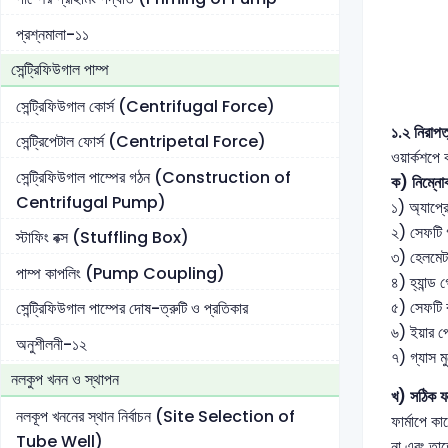
প্রশ্নমালা-১১
সেন্ট্রিফিউগাল পাম্প
সেন্ট্রিফিউগাল কোর্স (Centrifugal Force)
১.২ নিরাপত
সেন্ট্রিপেটাল ফোর্স (Centripetal Force)
ওয়ার্কশপে
সেন্ট্রিফিউগাল পাম্পের গঠন (Construction of
ক) নিম্নো
Centrifugal Pump)
১) অ্যাপ্র
২) সেফটি 
স্টাফিং বক্স (Stuffling Box)
৩) হেলমেট
পাম্প কাপলিং (Pump Coupling)
৪) হ্যান্ড
৫) সেফটি ব
সেন্ট্রিফিউগাল পাম্পের দোষ-ত্রুটি ও প্রতিকার
৬) ইয়ার প
অনুশীলনী-১২
৭) গ্যাস ম
নলকুপ খনন ও স্থাপন
খ) সঠিক যন্
নলকূপ খননের স্থান নির্বাচন (Site Selection of
ফার্মাপে কা
Tube Well)
না এবং তাত