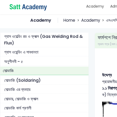
গ্যাসের ব্যবহার
Academy
Adm
ফ্রেমের প্রকারভেদ ও তাপমাত্রা (Flame Type &
Temperature)
Academy
Home
Academy
এসএসসি
অগ্নি জ্যালিটিলিন লেটের বিভিন্ন যন্ত্রাংশ
গ্যাস ওয়েল্ডিং রড ও ফ্লাক্স (Gas Welding Rod &
ফার্মশপে নি
Flux)
প্রথম পত্র (নবম
গ্যাস ওয়েন্ডিং এ সাবধানতা
অনুশীলনী - ৫
সোল্ডারিং
উদ্দেশ্য
সোল্ডারিং (Soldaring)
প্রয়োজনীয়
১.১ নিরাপত
সোল্ডারিং এর ব্যবহার
ক) নিম্নো
সোল্ডার, সোল্ডারিং ও ফ্লাক্স
সোল্ডারিং কার্য প্রণালী