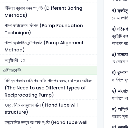
বিভিন্ন প্রকার খনন পদ্ধতি (Different Boring
গ) ত্রুটিমু
Methods)
যে যন্ত্রপ
পাম্প ফাউডেশন কৌশল (Pamp Foundation
ঘ) সঠিক প
Technique)
প্রতিটি কা
পাম্প অ্যালাইনমেন্ট পদ্ধতি (Pump Alignment
আশংকা থা
Method)
ঙ) মনোযো
অনুশীলনী-১৩
যে কোনো ক
রেসিপ্রকেটিং
চ) ধূমপান 
ফার্মশপে ঘ
বিভিন্ন প্রকার রেসিপ্রোকেটিং পাম্পের ব্যবহার বা প্রয়োজনীয়তা
(The Need to use Different types of
ছ) আলোত
Reciprocating Pump)
ফার্মশপে ক
হস্তচালিত নলকূপের গঠন ( Hand tube will
জ) অগ্নিনির
structure)
কাজের স্থান
হস্তচালিত নলকূপের কার্যপদ্ধতি (Hand tube well
ঝ) প্রাথমি