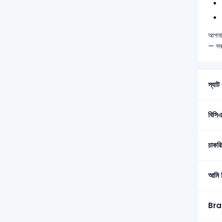
আপনার
— সব
স্যাট
বিসিএ
চাকর
আমি ক
Brai