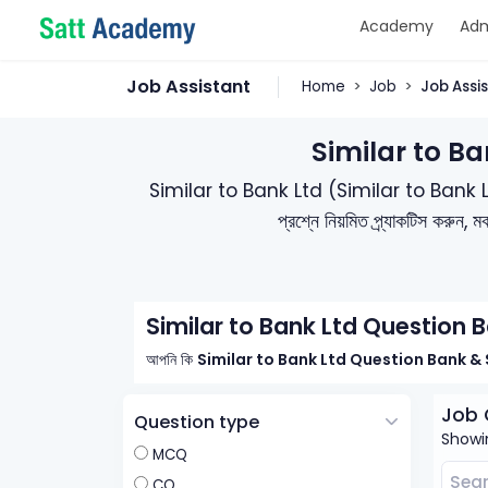
Academy
Adm
Job Assistant
Home
Job
Job Assi
Similar to B
Similar to Bank Ltd (Similar to Bank Ltd) নিয়
প্রশ্নে নিয়মিত প্র্যাকটিস করু
Similar to Bank Ltd Question 
আপনি কি
Similar to Bank Ltd Question Bank & 
Job 
Question type
Showin
MCQ
CQ