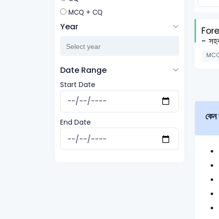
MCQ + CQ
Year
For
- সহ
MCQ
Date Range
Start Date
কেন
End Date