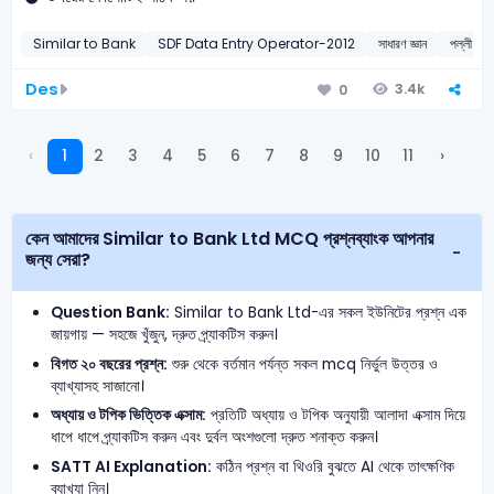
Similar to Bank
SDF Data Entry Operator-2012
সাধারণ জ্ঞান
পল্লী উন্ন
Des
3.4k
0
‹
1
2
3
4
5
6
7
8
9
10
11
›
কেন আমাদের Similar to Bank Ltd MCQ প্রশ্নব্যাংক আপনার
জন্য সেরা?
Question Bank:
Similar to Bank Ltd-এর সকল ইউনিটের প্রশ্ন এক
জায়গায় — সহজে খুঁজুন, দ্রুত প্র্যাকটিস করুন।
বিগত ২০ বছরের প্রশ্ন:
শুরু থেকে বর্তমান পর্যন্ত সকল mcq নির্ভুল উত্তর ও
ব্যাখ্যাসহ সাজানো।
অধ্যায় ও টপিক ভিত্তিক এক্সাম:
প্রতিটি অধ্যায় ও টপিক অনুযায়ী আলাদা এক্সাম দিয়ে
ধাপে ধাপে প্র্যাকটিস করুন এবং দুর্বল অংশগুলো দ্রুত শনাক্ত করুন।
SATT AI Explanation:
কঠিন প্রশ্ন বা থিওরি বুঝতে AI থেকে তাৎক্ষণিক
ব্যাখ্যা নিন।