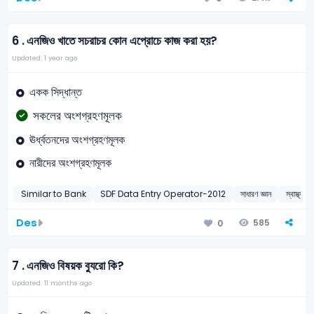
6 .
এনজিও খাতে সচরাচর কোন এপ্রোচে কাজ করা হয়?
Updated: 1 year ago
একক সিদ্ধান্ত
সকলের অংশগ্রহণমূলক
ঊর্ধ্বতনদের অংশগ্রহণমূলক
নারীদের অংশগ্রহণমূলক
Similar to Bank
SDF Data Entry Operator-2012
সাধারণ জ্ঞান
স্বাস্থ্যসে
Des
585
0
7 .
এনজিও বিষয়ক ব্যুরো কি?
Updated: 11 months ago