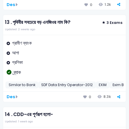
Des
1.2k
0
13 .
পৃথিবীর সবচেয়ে বড় এনজিওর নাম কি?
3 Exams
Updated: 2 weeks ago
গ্রামীণ ব্যাংক
আশা
প্রশিকা
ব্র্যাক
Similar to Bank
SDF Data Entry Operator-2012
EXIM
Exim Ban
Des
8.3k
0
14 .
CDD-এর পূর্ণরূপ হলো-
Updated: 1 week ago