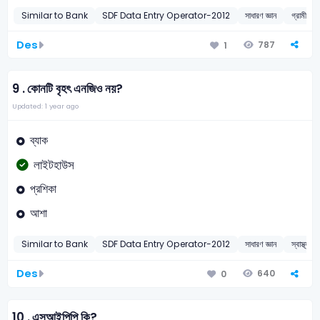
Similar to Bank
SDF Data Entry Operator-2012
সাধারণ জ্ঞান
গ্রামীণ ব্
Des
787
1
9 .
কোনটি বৃহৎ এনজিও নয়?
Updated: 1 year ago
ব্যাক
লাইটহাউস
প্রশিকা
আশা
Similar to Bank
SDF Data Entry Operator-2012
সাধারণ জ্ঞান
স্বাস্থ্যসে
Des
640
0
10 .
এসআইপিপি কি?