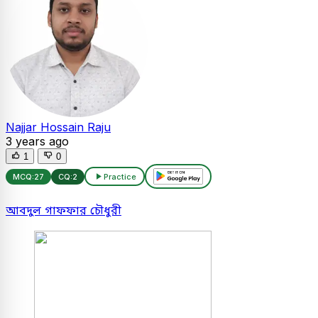
Najjar Hossain Raju
3 years ago
1
0
MCQ:
27
CQ:
2
Practice
আবদুল গাফফার চৌধুরী