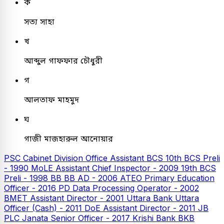
ক
সত্য সাহা
খ
আব্দুল গাফফার চৌধুরী
গ
আলতাফ মাহমুদ
ঘ
গাজী মাজহারুল আনোয়ার
PSC
Cabinet Division Office Assistant
BCS
10th BCS Preli
- 1990
MoLE Assistant Chief Inspector - 2009
19th BCS
Preli - 1998
BB
BB AD - 2006
ATEO
Primary Education
Officer - 2016
PD Data Processing Operator - 2002
BMET Assistant Director - 2001
Uttara Bank
Uttara
Officer (Cash) - 2011
DoE Assistant Director - 2011
JB
PLC
Janata Senior Officer - 2017
Krishi Bank
BKB