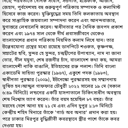
দিয়ে; পরবর্তীতে দৈনিক সংবাদ, সওগাত, ইত্তেফাক, আজাদ,
জেহাদ, পূর্বদেশসহ বহু গুরুত্বপূর্ণ পত্রিকায় সম্পাদক ও কলামিস্ট
হিসেবে কাজ করেন। মুক্তিযুদ্ধের সময় তিনি কলকাতায় অবস্থান
করে সাপ্তাহিক জয়বাংলা সম্পাদনা করেন এবং আনন্দবাজার,
যুগান্তরে লেখালেখি করেন। স্বাধীনতার পর দৈনিক জনপদ প্রকাশ
করেন এবং ১৯৭৪ সাল থেকে দীর্ঘ প্রবাসজীবনে থেকেও
বাংলাদেশের প্রধান পত্রিকায় নিয়মিত কলাম লিখে যান। তার
উল্লেখযোগ্য গ্রন্থের মধ্যে রয়েছে ডানপিটে শওকত, কৃষ্ণপক্ষ,
সম্রাটের ছবি, সুন্দর হে সুন্দর, চন্দ্রদ্বীপের উপাখ্যান, নাম না জানা
ভোর, নীল যমুনা, শেষ রজনীর চাঁদ, বাংলাদেশ কথা কয়, আমরা
বাংলাদেশী নাকি বাঙালি, ইতিহাসের রক্ত পলাশ। তিনি বাংলা
একাডেমি সাহিত্য পুরস্কার (১৯৬৭), একুশে পদক (১৯৮৩),
স্বাধীনতা পুরস্কার (২০০৯), ইউনেস্কো পুরস্কারসহ বহু সম্মাননায়
ভূষিত হন।আব্দুল গাফফার চৌধুরী ২০২২ সালের ১৯ মে (সকাল
৬:৪৯ মিনিটে) লন্ডনের একটি হাসপাতালে চিকিৎসাধীন অবস্থায়
শেষ নিঃশ্বাস ত্যাগ করেন। তাঁর বয়স হয়েছিল ৮৭ বছর। তাঁর
মরদেহ দেশে আনা হয় ২১ মে এবং এদিন দুপুর ১:১৩ মিনিটে
কেন্দ্রীয় শহিদ মিনারে তাঁকে 'গার্ড অব অনার' প্রদান করা হয়।
পরে ঢাকার মিরপুর বুদ্ধিজীবী কবরস্থানে স্ত্রীর পাশে তাঁকে কবর
দেওয়া হয়।