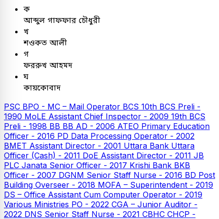
ক
আব্দুল গাফফার চৌধুরী
খ
শওকত আলী
গ
ফররুখ আহমদ
ঘ
কায়কোবাদ
PSC
BPO - MC – Mail Operator
BCS
10th BCS Preli -
1990
MoLE Assistant Chief Inspector - 2009
19th BCS
Preli - 1998
BB
BB AD - 2006
ATEO
Primary Education
Officer - 2016
PD Data Processing Operator - 2002
BMET Assistant Director - 2001
Uttara Bank
Uttara
Officer (Cash) - 2011
DoE Assistant Director - 2011
JB
PLC
Janata Senior Officer - 2017
Krishi Bank
BKB
Officer - 2007
DGNM Senior Staff Nurse - 2016
BD Post
Building Overseer - 2018
MOFA – Superintendent - 2019
DS – Office Assistant Cum Computer Operator - 2019
Various Ministries PO - 2022
CGA – Junior Auditor -
2022
DNS Senior Staff Nurse - 2021
CBHC CHCP -