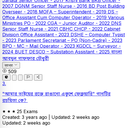
Janata Senior Officer - 2017
Krishi Bank
BKB Officer -
2007
DGNM Senior Staff Nurse - 2016
BD Post Building
Overseer - 2018
MOFA – Superintendent - 2019
DS –
Office Assistant Cum Computer Operator - 2019
Various
Ministries PO - 2022
CGA – Junior Auditor - 2022
DNS
Senior Staff Nurse - 2021
CBHC CHCP - 2022
Cabinet
Division Office Assistant - 2023
DSHE – Computer Typist
- 2023
Parliament Secretariat – PO (Non-Cadre) - 2023
BPO - MC – Mail Operator - 2023
KGDCL – Surveyor -
2024
BUET
DESCO – Substation Assistant - 2025
বাংলা
আবদুল গাফফার চৌধুরী
ব্যাখ্যা
509
3.
"আমার ভাইয়ের রক্তে রাঙানো একুশে ফেব্রুয়ারি" গানটির
রচয়িতা কে?
25 Exams
Created: 3 years ago |
Updated: 2 weeks ago
Updated: 2 weeks ago