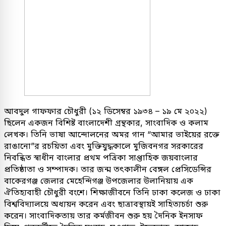
আবদুল গাফফার চৌধুরী (১২ ডিসেম্বর ১৯৩৪ – ১৯ মে ২০২২)
ছিলেন একজন বিশিষ্ট বাংলাদেশী গ্রন্থকার, সাংবাদিক ও কলাম
লেখক। তিনি ভাষা আন্দোলনের অমর গান “আমার ভাইয়ের রক্তে
রাঙানো”র রচয়িতা এবং মুক্তিযুদ্ধকালে মুজিবনগর সরকারের
নিবন্ধিত স্বাধীন বাংলার প্রথম পত্রিকা সাপ্তাহিক জয়বাংলার
প্রতিষ্ঠাতা ও সম্পাদক। তার জন্ম তৎকালীন বেঙ্গল প্রেসিডেন্সির
বাকেরগঞ্জ জেলার মেহেন্দিগঞ্জ উপজেলার উলানিয়ায় এক
ঐতিহ্যবাহী চৌধুরী বংশে। শিক্ষাজীবনে তিনি ঢাকা কলেজ ও ঢাকা
বিশ্ববিদ্যালয়ে অধ্যয়ন করেন এবং ছাত্রাবস্থায়ই সাহিত্যচর্চা শুরু
করেন। সাংবাদিকতায় তার কর্মজীবন শুরু হয় দৈনিক ইনসাফ