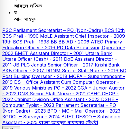
আবদুল লতিফ
ঘ
আল মাহমুদ
PSC
Parliament Secretariat – PO (Non-Cadre)
BCS
10th
BCS Preli - 1990
MoLE Assistant Chief Inspector - 2009
19th BCS Preli - 1998
BB
BB AD - 2006
ATEO
Primary
Education Officer - 2016
PD Data Processing Operator -
2002
BMET Assistant Director - 2001
Uttara Bank
Uttara Officer (Cash) - 2011
DoE Assistant Director -
2011
JB PLC
Janata Senior Officer - 2017
Krishi Bank
BKB Officer - 2007
DGNM Senior Staff Nurse - 2016
BD
Post Building Overseer - 2018
MOFA – Superintendent -
2019
DS – Office Assistant Cum Computer Operator -
2019
Various Ministries PO - 2022
CGA – Junior Auditor
- 2022
DNS Senior Staff Nurse - 2021
CBHC CHCP -
2022
Cabinet Division Office Assistant - 2023
DSHE –
Computer Typist - 2023
Parliament Secretariat – PO
(Non-Cadre) - 2023
BPO - MC – Mail Operator - 2023
KGDCL – Surveyor - 2024
BUET
DESCO – Substation
Assistant - 2025
বাংলা
আবদুল গাফফার চৌধুরী