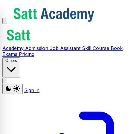
Academy
Admission
Job Assistant
Skill
Course
Book
Exams
Pricing
Others
Sign in