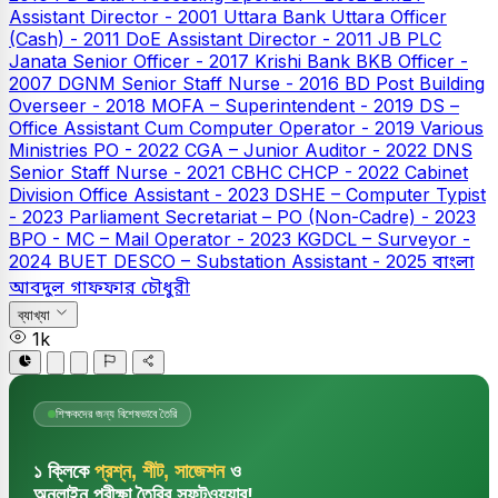
Assistant Director - 2001
Uttara Bank
Uttara Officer
(Cash) - 2011
DoE Assistant Director - 2011
JB PLC
Janata Senior Officer - 2017
Krishi Bank
BKB Officer -
2007
DGNM Senior Staff Nurse - 2016
BD Post Building
Overseer - 2018
MOFA – Superintendent - 2019
DS –
Office Assistant Cum Computer Operator - 2019
Various
Ministries PO - 2022
CGA – Junior Auditor - 2022
DNS
Senior Staff Nurse - 2021
CBHC CHCP - 2022
Cabinet
Division Office Assistant - 2023
DSHE – Computer Typist
- 2023
Parliament Secretariat – PO (Non-Cadre) - 2023
BPO - MC – Mail Operator - 2023
KGDCL – Surveyor -
2024
BUET
DESCO – Substation Assistant - 2025
বাংলা
আবদুল গাফফার চৌধুরী
ব্যাখ্যা
1k
শিক্ষকদের জন্য বিশেষভাবে তৈরি
১ ক্লিকে
প্রশ্ন, শীট, সাজেশন
ও
অনলাইন পরীক্ষা তৈরির সফটওয়্যার!