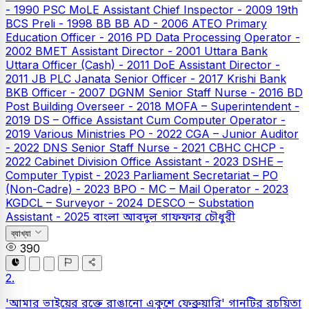
- 1990
PSC
MoLE Assistant Chief Inspector - 2009
19th
BCS Preli - 1998
BB
BB AD - 2006
ATEO
Primary
Education Officer - 2016
PD Data Processing Operator -
2002
BMET Assistant Director - 2001
Uttara Bank
Uttara Officer (Cash) - 2011
DoE Assistant Director -
2011
JB PLC
Janata Senior Officer - 2017
Krishi Bank
BKB Officer - 2007
DGNM Senior Staff Nurse - 2016
BD
Post Building Overseer - 2018
MOFA – Superintendent -
2019
DS – Office Assistant Cum Computer Operator -
2019
Various Ministries PO - 2022
CGA – Junior Auditor
- 2022
DNS Senior Staff Nurse - 2021
CBHC CHCP -
2022
Cabinet Division Office Assistant - 2023
DSHE –
Computer Typist - 2023
Parliament Secretariat – PO
(Non-Cadre) - 2023
BPO - MC – Mail Operator - 2023
KGDCL – Surveyor - 2024
DESCO – Substation
Assistant - 2025
বাংলা
আবদুল গাফফার চৌধুরী
ব্যাখ্যা
390
2.
'আমার ভাইয়ের রক্তে রাঙানো একুশে ফেব্রুয়ারি' গানটির রচয়িতা