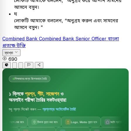
লোকটি আমাকে বললেন, "অনুগ্রহ করে আপনি সামনের
আসনে বসুন।
ঘ
লোকটি আমাকে বললেন, “অনুগ্রহ করুন এবং সামনের
আসনে বসুন। "
Combined Bank
Combined Bank Senior Officer
বাংলা
প্রত্যক্ষ উক্তি
ব্যাখ্যা
690
শিক্ষকদের জন্য বিশেষভাবে তৈরি
১ ক্লিকে
প্রশ্ন, শীট, সাজেশন
ও
অনলাইন পরীক্ষা তৈরির সফটওয়্যার!
শুধু প্রশ্ন সিলেক্ট করুন —
প্রশ্নপত্র অটোমেটিক তৈরি!
জলছাপ দেয়া যাবে
ঠিকানা যুক্ত করা যাবে
Logo, Motto যুক্ত হবে
অটো প্রতিষ্ঠানের নাম