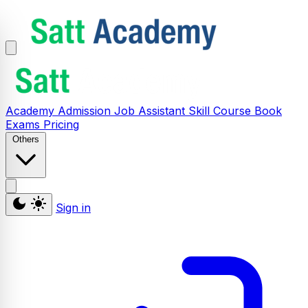
Academy
Admission
Job Assistant
Skill
Course
Book
Exams
Pricing
Others
Sign in