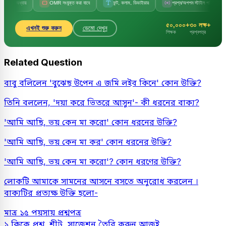
ও অধ্যায়
OMR সংযুক্ত করা যাবে
ফন্ট, কলাম, ডিভাইডার
প্রশ্ন/অপশন স্টাইল পরিবর্তন
৫০,০০০+
৩০ লক্ষ+
এখনই শুরু করুন
ডেমো দেখুন
শিক্ষক
প্রশ্নপত্র
Related Question
বাবু বলিলেন 'বুঝেছ উপেন এ জমি লইব কিনে' কোন উক্তি?
তিনি বললেন, 'দয়া করে ভিতরে আসুন'- কী ধরনের বাক্য?
'আমি আছি, ভয় কেন মা করো' কোন ধরনের উক্তি?
'আমি আছি, ভয় কেন মা কর' কোন ধরনের উক্তি?
'আমি আছি, ভয় কেন মা করো'? কোন ধরণের উক্তি?
লোকটি আমাকে সামনের আসনে বসতে অনুরোধ করলেন ।
বাক্যটির প্রত্যক্ষ উক্তি হলো-
মাত্র ১৫ পয়সায় প্রশ্নপত্র
১ ক্লিকে প্রশ্ন, শীট, সাজেশন তৈরি করুন আজই