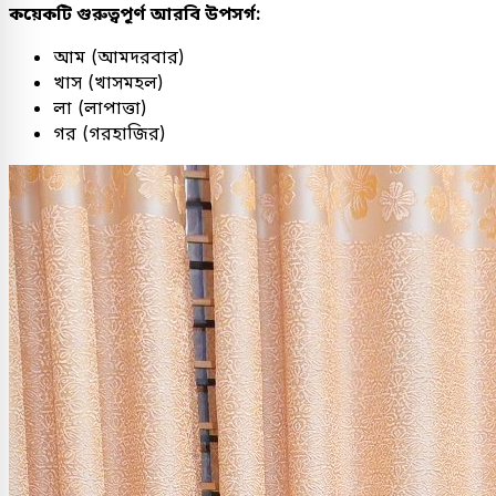
কয়েকটি গুরুত্বপূর্ণ আরবি উপসর্গ:
আম (আমদরবার)
খাস (খাসমহল)
লা (লাপাত্তা)
গর (গরহাজির)