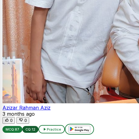
Azizar Rahman Aziz
3 months ago
0
0
MCQ:
87
CQ:
12
Practice