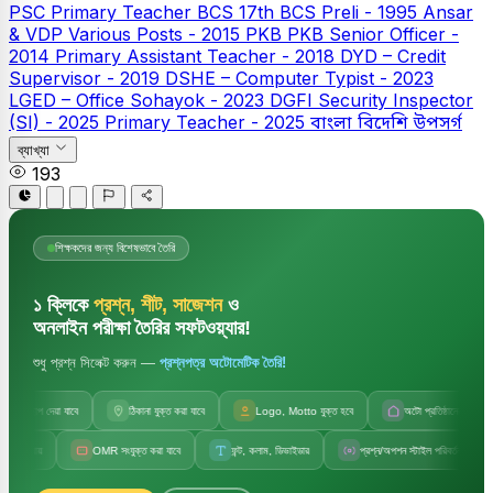
PSC
Primary Teacher
BCS
17th BCS Preli - 1995
Ansar
& VDP Various Posts - 2015
PKB
PKB Senior Officer -
2014
Primary Assistant Teacher - 2018
DYD – Credit
Supervisor - 2019
DSHE – Computer Typist - 2023
LGED – Office Sohayok - 2023
DGFI Security Inspector
(SI) - 2025
Primary Teacher - 2025
বাংলা
বিদেশি উপসর্গ
ব্যাখ্যা
193
শিক্ষকদের জন্য বিশেষভাবে তৈরি
১ ক্লিকে
প্রশ্ন, শীট, সাজেশন
ও
অনলাইন পরীক্ষা তৈরির সফটওয়্যার!
শুধু প্রশ্ন সিলেক্ট করুন —
প্রশ্নপত্র অটোমেটিক তৈরি!
াপ দেয়া যাবে
ঠিকানা যুক্ত করা যাবে
Logo, Motto যুক্ত হবে
অটো প্রতিষ্ঠানের নাম
OMR সংযুক্ত করা যাবে
ফন্ট, কলাম, ডিভাইডার
প্রশ্ন/অপশন স্টাইল পরিবর্তন
সেট ক