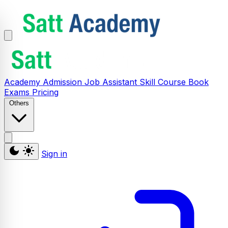
Academy
Admission
Job Assistant
Skill
Course
Book
Exams
Pricing
Others
Sign in