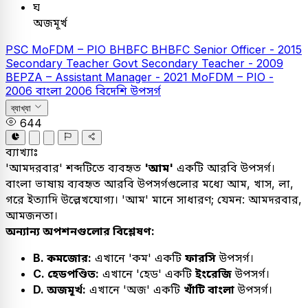
ঘ
অজমূর্খ
PSC
MoFDM – PIO
BHBFC
BHBFC Senior Officer - 2015
Secondary Teacher
Govt Secondary Teacher - 2009
BEPZA – Assistant Manager - 2021
MoFDM – PIO -
2006
বাংলা
2006
বিদেশি উপসর্গ
ব্যাখ্যা
644
ব্যাখ্যাঃ
'আমদরবার' শব্দটিতে ব্যবহৃত
'আম'
একটি আরবি উপসর্গ।
বাংলা ভাষায় ব্যবহৃত আরবি উপসর্গগুলোর মধ্যে আম, খাস, লা,
গরে ইত্যাদি উল্লেখযোগ্য। 'আম' মানে সাধারণ; যেমন: আমদরবার,
আমজনতা।
অন্যান্য অপশনগুলোর বিশ্লেষণ:
B. কমজোর:
এখানে 'কম' একটি
ফারসি
উপসর্গ।
C. হেডপণ্ডিত:
এখানে 'হেড' একটি
ইংরেজি
উপসর্গ।
D. অজমূর্খ:
এখানে 'অজ' একটি
খাঁটি বাংলা
উপসর্গ।