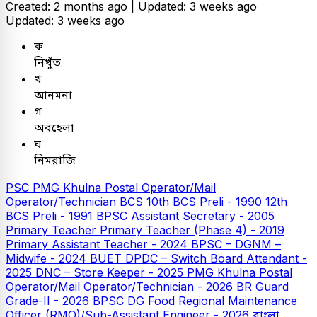
Created: 2 months ago |
Updated: 3 weeks ago
Updated: 3 weeks ago
ক
নিখুঁত
খ
আনমনা
গ
অবহেলা
ঘ
নিমরাজি
PSC
PMG Khulna Postal Operator/Mail
Operator/Technician
BCS
10th BCS Preli - 1990
12th
BCS Preli - 1991
BPSC Assistant Secretary - 2005
Primary Teacher
Primary Teacher (Phase 4) - 2019
Primary Assistant Teacher - 2024
BPSC – DGNM –
Midwife - 2024
BUET
DPDC – Switch Board Attendant -
2025
DNC – Store Keeper - 2025
PMG Khulna Postal
Operator/Mail Operator/Technician - 2026
BR Guard
Grade-II - 2026
BPSC DG Food Regional Maintenance
Officer (RMO)/Sub-Assistant Engineer - 2026
বাংলা