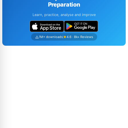
Preparation
Learn, practice, analyse and improve
1M+ downloads
4.6 · 8k+ Reviews