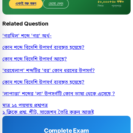
৫০,০০০+
৩০ লক্ষ+
এখনই শুরু করুন
ডেমো দেখুন
শিক্ষক
প্রশ্নপত্র
Related Question
'গরমিল' শব্দে 'গর' অর্থ-
কোন শব্দে বিদেশি উপসর্গ ব্যবহৃত হয়েছে?
কোন শব্দে বিদেশি উপসর্গ আছে?
'বরখেলাপ' শব্দটির 'বর' কোন ধরনের উপসর্গ?
কোন শব্দে বিদেশি উপসর্গ ব্যবহৃত হয়েছে?
'লাপাত্তা' শব্দের 'লা' উপসর্গটি কোন ভাষা থেকে এসেছে ?
মাত্র ১৫ পয়সায় প্রশ্নপত্র
১ ক্লিকে প্রশ্ন, শীট, সাজেশন তৈরি করুন আজই
Complete Exam