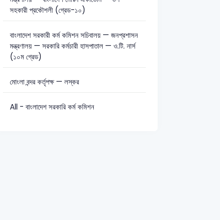
সহকারী প্রকৌশলী (গ্রেড-১০)
বাংলাদেশ সরকারী কর্ম কমিশন সচিবালয় — জনপ্রশাসন
মন্ত্রণালয় — সরকারি কর্মচারী হাসপাতাল — ও.টি. নার্স
সাধারণ জ্ঞান: 22
সাধারণ বিজ্ঞান: 16
(১০ম গ্রেড)
মোংলা বন্দর কর্তৃপক্ষ — লস্কর
All - বাংলাদেশ সরকারি কর্ম কমিশন
e Inspector-2016
BJS
11th BJS Preli-2017
CGA – Junior Audito