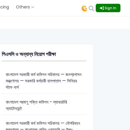
icing
Others
Sign In
পিএসসি ও অন্যান্য নিয়োগ পরীক্ষা
বাংলাদেশ সরকারী কর্ম কমিশন সচিবালয় — জনপ্রশাসন
মন্ত্রণালয় — সরকারি কর্মচারী হাসপাতাল — সিনিয়র
স্টাফ নার্স
বাংলাদেশ পরমাণু শক্তি কমিশন - ল্যাবরেটরি
অ্যাটেনডেন্ট
বাংলাদেশ সরকারী কর্ম কমিশন সচিবালয় — নৌপরিবহন
মন্ত্রণালয় — বাংলাদেশ মেরিন একাডেমি — উপ-