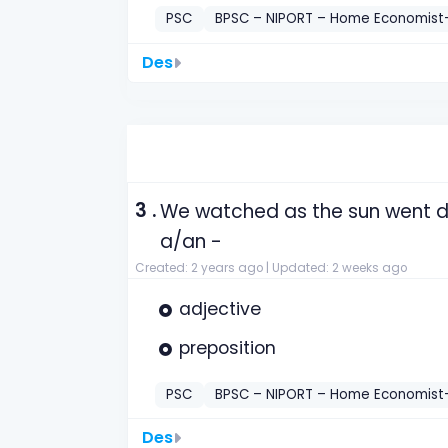
PSC
BPSC – NIPORT – Home Economist
Des
3 .
We watched as the sun went do
a/an -
Created: 2 years ago |
Updated: 2 weeks ago
adjective
preposition
PSC
BPSC – NIPORT – Home Economist
Des