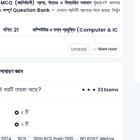
র
MCQ (বহুনির্বাচনী) প্রশ্ন, উত্তর ও বিস্তারিত সমাধান
খুঁজছেন? আপনার
ের
সম্পূর্ণ Question Bank
— যেখানে প্রতিটি প্রশ্নের সাথে রয়েছে নির্ভুল
গণিত: 21
কম্পিউটার ও তথ্য প্রযুক্তি (Computer & ICT): 1
Unread
Mark read
সাধারণ জ্ঞান
 মোট কয়টি তারকা আছে?
33 Exams
৫ টি
২ টি
-2024
BCS
30th BCS Preli-2010
BD POST, Metropolitan Circl