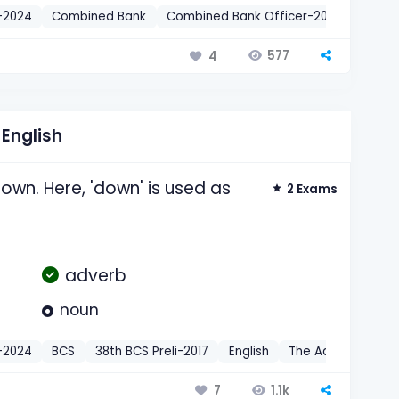
-2024
Combined Bank
Combined Bank Officer-2023
Posts
577
4
English
wn. Here, 'down' is used as
2 Exams
adverb
noun
-2024
BCS
38th BCS Preli-2017
English
The Adverb
20
1.1k
7