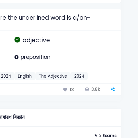
ere the underlined word is a/an-
adjective
preposition
-2024
English
The Adjective
2024
3.8k
13
াধারণ বিজ্ঞান
2 Exams