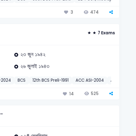
474
3
7 Exams
২৩ জুন ১৯৪২
২৬ জুলাই ১৯৪৩
-2024
BCS
12th BCS Preli-1991
ACC ASI-2004
ACC Inspect
525
14
ছে-
০.৬° সেলসিয়াস