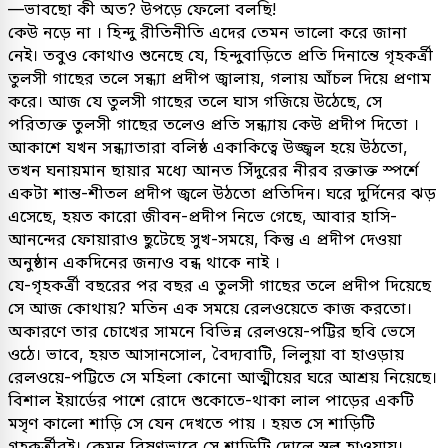
—ভাবছো কী অত? উপড়ে ফেলো বলছি!
কেউ নড়ে না । হিন্দু রীতিনীতি এদের তেমন ভালো করে জানা
নেই। তবুও কোথাও শুনেছে যে, হিন্দুবাড়িতে প্রতি দিনান্তে গৃহকর্ত্রী
তুলসী গাছের তলে সন্ধ্যা প্রদীপ জ্বালায়, গলায় আঁচল দিয়ে প্রণাম
করে। আজ যে তুলসী গাছের তলে ঘাস গজিয়ে উঠেছে, সে
পরিত্যক্ত তুলসী গাছের তলেও প্রতি সন্ধ্যায় কেউ প্রদীপ দিতো ।
আকাশে যখন সন্ধ্যাতারা বলিষ্ঠ একাকিত্বে উজ্জ্বল হয়ে উঠতো,
তখন ঘনায়মান ছায়ার মধ্যে আনত সিঁদুরের নীরব রক্তাক্ত স্পর্শে
একটা শান্ত-শীতল প্রদীপ জ্বলে উঠতো প্রতিদিন। ঘরে দুর্দিনের ঝড়
এসেছে, হয়ত কারো জীবন-প্রদীপ নিভে গেছে, আবার হাসি-
আনন্দের ফোয়ারাও ছুটেছে সুখ-সময়ে, কিন্তু এ প্রদীপ দেওয়া
অনুষ্ঠান একদিনের জন্যও বন্ধ থাকে নাই ।
যে-গৃহকর্ত্রী বছরের পর বছর এ তুলসী গাছের তলে প্রদীপ দিয়েছে
সে আজ কোথায়? মতিন এক সময়ে রেলওয়েতে কাজ করতো।
অকারণে তার চোখের সামনে বিভিন্ন রেলওয়ে-পট্টির ছবি ভেসে
ওঠে। ভাবে, হয়ত আসানসোল, বৈদ্যবাটি, লিলুয়া বা হাওড়ায়
রেলওয়ে-পট্টিতে সে মহিলা কোনো আত্মীয়ের ঘরে আশ্রয় নিয়েছে।
বিশাল ইয়ার্ডের পাশে রোদে শুকোতে-থাকা লাল পাড়ের একটি
মসৃণ কালো শাড়ি সে যেন দেখতে পায় । হয়ত সে শাড়িটি
গৃহকর্ত্রীরই। কেমন বিষণ্নভাবে সে শাড়িটি দোলে স্বল্প হাওয়ায়।