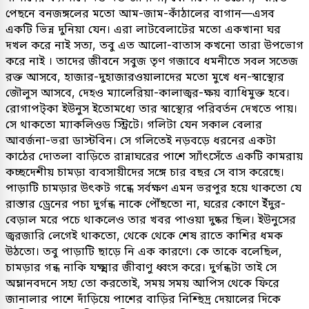
পেছনে বনজঙ্গলের মতো আম-জাম-কাঁঠালের বাগান—এসব
একটি ভিন্ন দুনিয়া যেন। এরা লাটবেলাটের মতো একখানা ঘর
দখল করে নাই সত্য, তবু এত আলো-বাতাস কখনো তারা উপভোগ
করে নাই । তাদের জীবনে সবুজ তৃণ গজাবে ধমনীতে সবল সতেজ
রক্ত আসবে, হাজার-দুহাজারওয়ালাদের মতো মুখে ধন-স্বাস্থ্যের
জৌলুস আসবে, দেহও ম্যালেরিয়া-কালাজ্বর-ক্ষয় ব্যাধিমুক্ত হবে।
রোগাপট্‌কা ইউনুস ইতোমধ্যে তার স্বাস্থ্যের পরিবর্তন দেখতে পায়।
সে থাকতো ম্যাকলিওড স্ট্রিটে। গলিটা যেন সকাল বেলার
আবর্জনা-ভরা ডাস্টবিন। সে গলিতেই নড়বড়ে ধরনের একটা
কাঠের দোতলা বাড়িতে রান্নাঘরের পাশে স্যাঁৎসেঁতে একটি কামরায়
কচ্ছদেশীয় চামড়া ব্যবসায়ীদের সঙ্গে চার বছর সে বাস করেছে।
পাড়াটি চামড়ার উৎকট গন্ধে সর্বক্ষণ এমন ভরপুর হয়ে থাকতো যে
রাস্তার ড্রেনের পচা দুর্গন্ধ নাকে পৌঁছতো না, ঘরের কোণে ইঁদুর-
বেড়াল মরে পচে থাকলেও তার খবর পাওয়া দুষ্কর ছিল। ইউনুসের
জ্বরজারি লেগেই থাকতো, থেকে থেকে শেষ রাতে কাশির ধমক
উঠতো। তবু পাড়াটি ছাড়ে নি এক কারণে। কে তাকে বলেছিল,
চামড়ার গন্ধ নাকি যক্ষ্মার জীবাণু ধ্বংস করে। দুর্গন্ধটা তাই সে
অম্লানবদনে সহ্য তো করতোই, সময় সময় আপিস থেকে ফিরে
জানালার পাশে দাঁড়িয়ে পাশের বাড়ির নিশ্ছিদ্র দেয়ালের দিকে