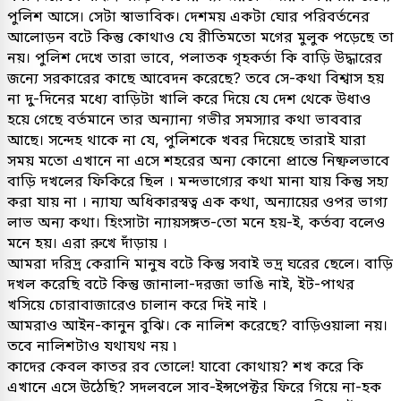
পুলিশ আসে। সেটা স্বাভাবিক। দেশময় একটা ঘোর পরিবর্তনের
আলোড়ন বটে কিন্তু কোথাও যে রীতিমতো মগের মুলুক পড়েছে তা
নয়। পুলিশ দেখে তারা ভাবে, পলাতক গৃহকর্তা কি বাড়ি উদ্ধারের
জন্যে সরকারের কাছে আবেদন করেছে? তবে সে-কথা বিশ্বাস হয়
না দু-দিনের মধ্যে বাড়িটা খালি করে দিয়ে যে দেশ থেকে উধাও
হয়ে গেছে বর্তমানে তার অন্যান্য গভীর সমস্যার কথা ভাববার
আছে। সন্দেহ থাকে না যে, পুলিশকে খবর দিয়েছে তারাই যারা
সময় মতো এখানে না এসে শহরের অন্য কোনো প্রান্তে নিষ্ফলভাবে
বাড়ি দখলের ফিকিরে ছিল । মন্দভাগ্যের কথা মানা যায় কিন্তু সহ্য
করা যায় না । ন্যায্য অধিকারস্বত্ব এক কথা, অন্যায়ের ওপর ভাগ্য
লাভ অন্য কথা। হিংসাটা ন্যায়সঙ্গত-তো মনে হয়-ই, কর্তব্য বলেও
মনে হয়। এরা রুখে দাঁড়ায় ।
আমরা দরিদ্র কেরানি মানুষ বটে কিন্তু সবাই ভদ্র ঘরের ছেলে। বাড়ি
দখল করেছি বটে কিন্তু জানালা-দরজা ভাঙি নাই, ইট-পাথর
খসিয়ে চোরাবাজারেও চালান করে দিই নাই ।
আমরাও আইন-কানুন বুঝি। কে নালিশ করেছে? বাড়িওয়ালা নয়।
তবে নালিশটাও যথাযথ নয় ৷
কাদের কেবল কাতর রব তোলে! যাবো কোথায়? শখ করে কি
এখানে এসে উঠেছি? সদলবলে সাব-ইন্সপেক্টর ফিরে গিয়ে না-হক