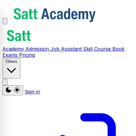
Academy
Admission
Job Assistant
Skill
Course
Book
Exams
Pricing
Others
Sign in