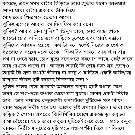
করেছে, এমন সময় বাইরে সিঁড়িতে ভারি জুতার মচমচ আওয়াজ
শোনা যায়। বাইরে একবার উঁকি দিয়ে
মোদাব্বের ক্ষিপ্রপদে ভেতরে আসে।
পুলিশ এসেছে আবার। সে ফিসফিস করে বলে।
পুলিশ? আবার কেন পুলিশ? ইউনুস ভাবে, হয়ত রাস্তা থেকে
ছ্যাচড়া চোর পালিয়ে এসে বাড়িতে ঢুকেছে এবং তারই সন্ধানে
পুলিশের আগমন হয়েছে । কথাটা মনে হতেই নিজের কাছেই তা
খরগোশের গল্পের মতো ঠেকে । শিকারির সামনে আর পালাবার
পথ না পেয়ে হঠাৎ চোখ বুজে বসে পড়ে খরগোশ ভাবে, কেউ তাকে
আর দেখতে পাচ্ছে না । আসলে তারাই কি চোর নয়? সব জেনেও
তারাই কি সত্য কথাটা স্বীকার না করে এ বাড়িতে একটি অবিশ্বাস্য
মনোরম জীবন সৃষ্টি করেছে নিজেদের জন্য ?
পুলিশ দলের নেতা সাবেকি আমলের মানুষ। হ্যাট বগলে চেপে
তখন সে দাগ-পড়া কপাল থেকে ঘাম মুছছে। কেমন একটা নিরীহ
ভাব । তার পশ্চাতে বন্দুকধারী কনস্টেবল দুটিকেও মস্ত গোঁফ
থাকা সত্ত্বেও নিরীহ মনে হয়। তাদের দৃষ্টি ওপরের দিকে । তারা যেন
কড়িকাঠ গোনে। ওপরের ঝিলিমিলির খোপে একজোড়া কবুতর
বাসা বেঁধেছে। হয়ত তারা কবুতর দুটিকেই দেখে চেয়ে । হাতে বন্দুক
থাকলে নিরীহ মানুষেরও দৃষ্টি পড়ে পশু-পক্ষীর দিকে । সবিনয়ে
মতিন প্রশ্ন করে, কাকে দরকার ?