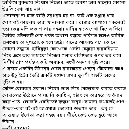
তাকিয়ে বুকভরে নিঃশ্বাস নিতো। তাতে অবশ্য তার স্বাস্থ্যের কোনো
উন্নতি দেখা যায় নাই ।
খানাদানা না হলে বাড়ি সরগরম হয় না। তাই এক সপ্তাহ ধরে
মোগলাই কায়দায় তারা খানাদানা করে । রান্নার ব্যাপারে সকলেরই
গুপ্ত কেরামতি প্রকাশ পায় সহসা। নানির হাতে শেখা বিশেষ পিঠা
তৈরির কৌশলটি শেষ পর্যন্ত অখাদ্য বস্তুতে পরিণত হলেও তারিফ
প্রশংসায় তা মুখরোচক হয়ে ওঠে। গানের আসরও বসে কোনো
কোনো সন্ধ্যায়। হাবিবুল্লা কোত্থেকে একটা বেসুরো হারমনিয়াম
নিয়ে এসে তার সাহায্যে নিজের গলার বলিষ্ঠতার ওপর ভর করে
নিশীথ রাত পর্যন্ত একটি অবক্তব্য সংগীতসমস্যা সৃষ্টি করে।
এ সময়ে একদিন উঠানের প্রান্তে রান্নাঘরের পেছনে চৌকোনা আধ
হাত উঁচু ইটের তৈরি একটি মঞ্চের ওপর তুলসী গাছটি তাদের
দৃষ্টিগত হয়।
সেদিন রোববার সকাল। নিমের ডাল দিয়ে মেছোয়াক করতে করতে
মোদাব্বের উঠোনে পায়চারি করছিল, হঠাৎ সে তারস্বরে আর্তনাদ
করে ওঠে। লোকটি এমনিতেই হুজুগে মানুষ। সামান্য কথাতেই প্রাণ-
শীতল-করা রই-রই আওয়াজ তোলার অভ্যাস তার । তবু সে
আওয়াজ উপেক্ষা করা সহজ নয় । শীঘ্রই কেউ কেউ ছুটে আসে
উঠানে।
—কী ব্যাপার?