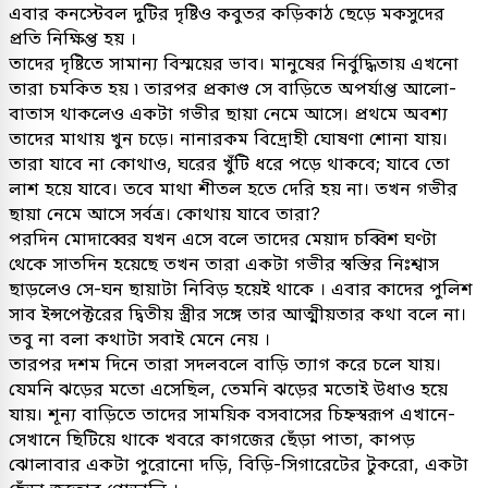
এবার কনস্টেবল দুটির দৃষ্টিও কবুতর কড়িকাঠ ছেড়ে মকসুদের
প্রতি নিক্ষিপ্ত হয় ।
তাদের দৃষ্টিতে সামান্য বিস্ময়ের ভাব। মানুষের নির্বুদ্ধিতায় এখনো
তারা চমকিত হয় ৷ তারপর প্রকাণ্ড সে বাড়িতে অপর্যাপ্ত আলো-
বাতাস থাকলেও একটা গভীর ছায়া নেমে আসে। প্রথমে অবশ্য
তাদের মাথায় খুন চড়ে। নানারকম বিদ্রোহী ঘোষণা শোনা যায়।
তারা যাবে না কোথাও, ঘরের খুঁটি ধরে পড়ে থাকবে; যাবে তো
লাশ হয়ে যাবে। তবে মাথা শীতল হতে দেরি হয় না। তখন গভীর
ছায়া নেমে আসে সর্বত্র। কোথায় যাবে তারা?
পরদিন মোদাব্বের যখন এসে বলে তাদের মেয়াদ চব্বিশ ঘণ্টা
থেকে সাতদিন হয়েছে তখন তারা একটা গভীর স্বস্তির নিঃশ্বাস
ছাড়লেও সে-ঘন ছায়াটা নিবিড় হয়েই থাকে । এবার কাদের পুলিশ
সাব ইন্সপেক্টরের দ্বিতীয় স্ত্রীর সঙ্গে তার আত্মীয়তার কথা বলে না।
তবু না বলা কথাটা সবাই মেনে নেয় ।
তারপর দশম দিনে তারা সদলবলে বাড়ি ত্যাগ করে চলে যায়।
যেমনি ঝড়ের মতো এসেছিল, তেমনি ঝড়ের মতোই উধাও হয়ে
যায়। শূন্য বাড়িতে তাদের সাময়িক বসবাসের চিহ্নস্বরূপ এখানে-
সেখানে ছিটিয়ে থাকে খবরে কাগজের ছেঁড়া পাতা, কাপড়
ঝোলাবার একটা পুরোনো দড়ি, বিড়ি-সিগারেটের টুকরো, একটা