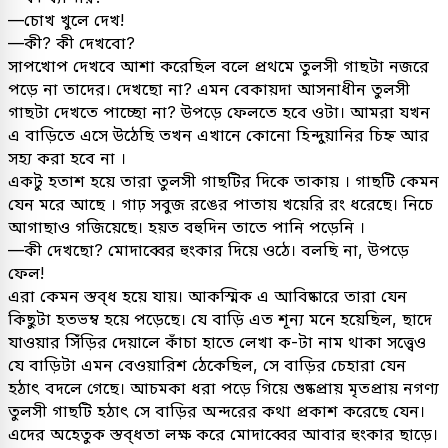
—চোখ খুলে দেখ!
—কী? কী দেখবো?
সাপখোপ দেখবে আশা করেছিল বলে প্রথমে তুলসী গাছটা নজরে
পড়ে না তাদের। দেখছো না? এমন বেকায়দা আসনাধীন তুলসী
গাছটা দেখতে পাচ্ছো না? উপড়ে ফেলতে হবে ওটা। আমরা যখন
এ বাড়িতে এসে উঠেছি তখন এখানে কোনো হিন্দুয়ানির চিহ্ন আর
সহ্য করা হবে না ।
একটু হতাশ হয়ে তারা তুলসী গাছটির দিকে তাকায় । গাছটি কেমন
যেন মরে আছে । গাঢ় সবুজ রঙের পাতায় খয়েরি রং ধরেছে। নিচে
আগাছাও গজিয়েছে। হয়ত বহুদিন তাতে পানি পড়েনি ।
—কী দেখছো? মোদাব্বের হুংকার দিয়ে ওঠে। বলছি না, উপড়ে
ফেল!
এরা কেমন স্তব্ধ হয়ে যায়। আকস্মিক এ আবিষ্কারে তারা যেন
কিছুটা হতভম্ব হয়ে পড়েছে। যে বাড়ি এত শূন্য মনে হয়েছিল, ছাদে
যাওয়ার সিঁড়ির দেয়ালে কাঁচা হাতে লেখা ক-টা নাম থাকা সত্ত্বেও
যে বাড়িটা এমন বেওয়ারিশ ঠেকেছিল, সে বাড়ির চেহারা যেন
হঠাৎ বদলে গেছে। আচমকা ধরা পড়ে গিয়ে শুষ্কপ্রায় মৃতপ্রায় নগণ্য
তুলসী গাছটি হঠাৎ সে বাড়ির অন্দরের কথা প্রকাশ করেছে যেন।
এদের অহেতুক স্তব্ধতা লক্ষ করে মোদাব্বের আবার হুংকার ছাড়ে।