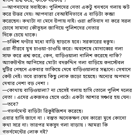
—আপনাদের সবাইকে। পুলিশদের নেতা একটু খনখনে গলায় ঝট
করে উত্তর দেয়। আপনারা বেআইনিভাবে এ বাড়িটা কব্জা
করেছেন। কথাটা না মেনে উপায় নাই। ওরা প্রতিবাদ না করে সরল
চোখে সামান্য কৌতূহল জাগিয়ে পুলিশদের নেতার
দিকে চেয়ে থাকে।
—চব্বিশ ঘণ্টার মধ্যে বাড়ি ছাড়তে হবে। সরকারের হুকুম।
এরা নীরবে মুখ চাওয়া-চাওয়ি করে। অবশেষে মোদাব্বের গলা
সাফ করে প্রশ্ন করে, কেন, বাড়িওয়ালা নালিশ করেছে নাকি?
অ্যাকউন্টস আপিসের মোটা বদরুদ্দিন গলা বাড়িয়ে কনস্টেবল
দুটির পেছনে একবার তাকিয়ে দেখে বাড়িওয়ালার সন্ধানে। সেখানে
কেউ নেই। তবে রাস্তায় কিছু লোক জড়ো হয়েছে। অন্যের অপমান
দেখার নেশা বড় নেশা ।
—কোথায় বাড়িওয়ালা? না হেসেই গলায় হাসি তোলে পুলিশ দলের
নেতা । এদের একজনও হেসে ওঠে। একটা আশার সঞ্চার হয় যেন।
—তবে?
—গভর্নমেন্ট বাড়িটা রিকুইজিশন করেছে।
এবার হাসি জাগে না । বস্তুত অনেকক্ষণ যেন কারো মুখে কোনো
কথা সরে না। তারপর মকসুদ গলা বাড়ায় । আমরা কি
গভর্নমেন্টের লোক নই?