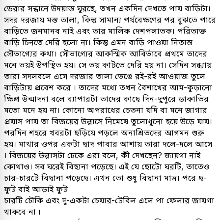
ডেরার সন্ধানে উদয়াস্ত ঘুরছে, তখন একদিন দেখতে পায় বাড়িটা।
সদর দরজায় মস্ত তালা, কিন্তু সামান্য পর্যবেক্ষণের পর বুঝতে পারে
বাড়িতে জনমানব নাই এবং তার মালিক দেশপলাতক। পরিত্যক্ত
বাড়ি চিনতে দেরি হলো না। কিন্তু এমন বাড়ি পাওয়া নিতান্ত
সৌভাগ্যের কথা। সৌভাগ্যের আকস্মিক আবির্ভাবে প্রথমে তাদের
মনে ভয়ই উপস্থিত হয়। সে ভয় কাটতে দেরি হয় না। সেদিন সন্ধ্যায়
তারা সদলবলে এসে দরজার তালা ভেঙে রই-রই আওয়াজ তুলে
বাড়িটায় প্রবেশ করে । তাদের মধ্যে তখন বৈশাখের আম-কুড়ানো
ক্ষিপ্র উন্মাদনা বলে ব্যাপারটা তাদের কাছে দিন-দুপুরে ডাকাতির
মতো মনে হয় না। কোনো অপরাধের চেতনা যদি বা মনে জাগার
প্রয়াস পায় তা বিজয়ের উল্লাসে নিমেষে তুলোধুনো হয়ে উড়ে যায়।
পরদিন শহরে খবরটা ছড়িয়ে পড়লে অনাশ্রিতদের আগমন শুরু
হয়। মাথার ওপর একটা ছাদ পাবার আশায় তারা দলে-দলে আসে
। বিজয়ের উল্লাসটা ঢেকে এরা বলে, কী দেখছেন? জায়গা নাই
কোথাও। সব ঘরেই বিছানা পড়েছে। এই যে ছোটো ঘরটি, তাতেও
চার-চারটে বিছানা পড়েছে। এখন তো শুধু বিছানা মাত্র। পরে ছ-
ফুট বাই আড়াই ফুট
চারটি চৌকি এবং দু-একটা চেয়ার-টেবিল এলে পা ফেলার জায়গা
থাকবে না ৷