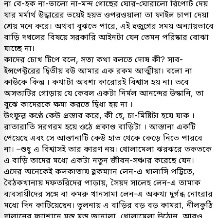
না বে-হক না-ভালো না-মন্দ গোছের ঘোর-ঘোরালো রিপোর্ট দেয়
যার মর্মার্থ উদ্ধারের ভয়েই হয়ত ওপরওয়ালা তা ফাইল চাপা দেয়া
শ্রেয় মনে করে। অথবা বুঝতে পারে, এই হুজুগের সময় অন্যায়ভাবে
বাড়ি দখলের বিষয়ে সরকারি আইনটা যেন তেমন পরিষ্কার বোঝা
যাচ্ছে না।
কাদের চোখ টিপে বলে, সত্য কথা বলতে দোষ কী? সাব-
ইন্সপেক্টরের দ্বিতীয় বউ আমার এক রকম আত্মীয়া। বলো না
কাউকে কিন্তু । কথাটা অবশ্য কারোরই বিশ্বাস হয় না। তবে
অসত্যটির গোড়ায় যে কেবল একটা নির্মল আনন্দের উস্কানি, তা
বুঝে কাদেরকে ক্ষমা করতে দ্বিধা হয় না ।
উৎফুল্ল কণ্ঠে কেউ প্রস্তাব করে, কী হে, চা-মিষ্টিটা হয়ে যাক ।
রাতারাতি সরগরম হয়ে ওঠে প্রকাণ্ড বাড়িটা । আস্তানা একটি
পেয়েছে এবং সে আস্তানাটি কেউ হাত থেকে কেড়ে নিতে পারবে
না। –শুধু এ বিশ্বাসই তার কারণ নয়। খোলামেলা ঝরঝরে তকতকে
এ বাড়ি তাদের মধ্যে একটা নতুন জীবন-সঞ্চার করেছে যেন।
এদের অনেকেই কলকাতায় ব্লকম্যান লেন-এ খালাসি পট্টিতে,
বৈঠকখানায় দফতরিদের পাড়ায়, সৈয়দ সালেহ লেন-এ তামাক
ব্যবসায়ীদের সঙ্গে বা কমরু খানসামা লেন-এ অকথ্য দুর্গন্ধ নোংরার
মধ্যে দিন কাটিয়েছেন। তুলনায় এ বাড়ির বড় বড় কামরা, নীলকুঠি
দালানের ফ্যাশানে মস্ত মস্ত জানালা, খোলামেলা উঠোন, আরও