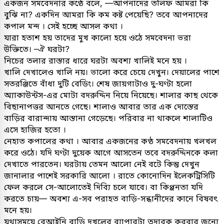
একজন সমবেদনার কণ্ঠে বলে, —আপনাদের তলিফ আমরা কি
বুঝি না? একদিন আমরা কি কম কষ্ট পেয়েছি? তবে আপনাদের
কপাল মন্দ । সেই হচ্ছে আসল কথা ।
যারা হতাশ হয় তাদের মুখ কালো হয়ে ওঠে সমবেদনা ভরা
উক্তিতে। –ঐ ঘরটা?
নিচের তলার রাস্তার ধারে ঘরটা অবশ্য খালিই মনে হয় ।
খালি দেখালেও খালি নয়। ভালো করে চেয়ে দেখুন। দেয়ালের পাশে
সতরঞ্জিতে বাঁধা দুটি বেডিং। শেষ জায়গাটাও দু-ঘণ্টা হলো
অ্যাকাউন্টস-এর মোটা বদরুদ্দিন নিয়ে নিয়েছে। শালার কাছ থেকে
বিছানাপত্তর আনতে গেছে। শালাও আবার তার এক দোস্তের
বাড়ির বারান্দায় আস্তানা গেড়েছে। পরিবার না থাকলে শালাটিও
এসে হাজির হতো ।
নেহাত কপালের কথা । আবার একজনের কণ্ঠ সমবেদনায় খলখল
করে ওঠে। যদি ঘণ্টা দুয়েক আগে আসতেন তবে বদরুদ্দিনকে কলা
দেখাতে পারতেন। ঘরটায় তেমন আলো নেই বটে কিন্তু দেখুন
জানালার পাশেই সরকারি আলো । রাতে কোনোদিন ইলেকট্রিসিটি
ফেল করলে সে-আলোতেই দিব্যি চলে যাবে। বা কিপ্পনতা যদি
করতে চায়— অবশ্য এ-সব পরাহত বাড়ি-সন্ধানীদের কানে বিষবৎ
মনে হয়।
যথাসময়ে বেআইনি বাড়ি দখলের ব্যাপারটা তদারক করবার জন্যে