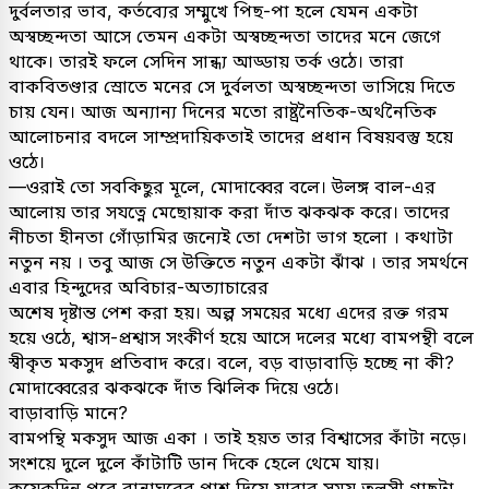
দুর্বলতার ভাব, কর্তব্যের সম্মুখে পিছ-পা হলে যেমন একটা
অস্বচ্ছন্দতা আসে তেমন একটা অস্বচ্ছন্দতা তাদের মনে জেগে
থাকে। তারই ফলে সেদিন সান্ধ্য আড্ডায় তর্ক ওঠে। তারা
বাকবিতণ্ডার স্রোতে মনের সে দুর্বলতা অস্বচ্ছন্দতা ভাসিয়ে দিতে
চায় যেন। আজ অন্যান্য দিনের মতো রাষ্ট্রনৈতিক-অর্থনৈতিক
আলোচনার বদলে সাম্প্রদায়িকতাই তাদের প্রধান বিষয়বস্তু হয়ে
ওঠে।
—ওরাই তো সবকিছুর মূলে, মোদাব্বের বলে। উলঙ্গ বাল-এর
আলোয় তার সযত্নে মেছোয়াক করা দাঁত ঝকঝক করে। তাদের
নীচতা হীনতা গোঁড়ামির জন্যেই তো দেশটা ভাগ হলো । কথাটা
নতুন নয় । তবু আজ সে উক্তিতে নতুন একটা ঝাঁঝ । তার সমর্থনে
এবার হিন্দুদের অবিচার-অত্যাচারের
অশেষ দৃষ্টান্ত পেশ করা হয়। অল্প সময়ের মধ্যে এদের রক্ত গরম
হয়ে ওঠে, শ্বাস-প্রশ্বাস সংকীর্ণ হয়ে আসে দলের মধ্যে বামপন্থী বলে
স্বীকৃত মকসুদ প্রতিবাদ করে। বলে, বড় বাড়াবাড়ি হচ্ছে না কী?
মোদাব্বেরের ঝকঝকে দাঁত ঝিলিক দিয়ে ওঠে।
বাড়াবাড়ি মানে?
বামপন্থি মকসুদ আজ একা । তাই হয়ত তার বিশ্বাসের কাঁটা নড়ে।
সংশয়ে দুলে দুলে কাঁটাটি ডান দিকে হেলে থেমে যায়।
কয়েকদিন পরে রান্নাঘরের পাশ দিয়ে যাবার সময় তুলসী গাছটা