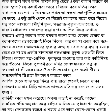
অত জায়গা যখন তখন সামনে কিছু ছেড়ে একটা বাগান করলে কী
দোষ হতো? সে-কথাই এরা ভাবে । বিশেষ করে মতিন। তার
বাগানের বড় শখ, যদিও আজ পর্যন্ত তা কল্পনাতেই পুষ্পিত হয়েছে।
সে ভাবে, একটু জমি পেলে সে নিজেই বাগানের মতো করে নিতো।
যত্ন করে লাগাতো মৌসুমি ফুল, গন্ধরাজ-বকুল-হাস্নাহেনা, দু-
চারটে গোলাপও। তারপর সন্ধ্যার পর আপিস ফিরে সেখানে
বসতো। একটু আরাম করে বসবার জন্যে হাল্কা বেতের চেয়ার বা
ক্যানভাসের ডেকচেয়ারই কিনে নিতো। তারপর গা ঢেলে বসে গল্প-
গুজব করতো। আমজাদের হুকোর অভ্যাস । বাগানের সম্মান বজায়
রেখে সে না হয় একটা মানানসই নলওয়ালা সুদৃশ্য গুড়গুড়ি কিনে
নিতো। কাদের গল্প-প্রেমিক। ফুরফুরে হাওয়ায় তার কণ্ঠ কাহিনিময়
হয়ে উঠতো। কিংবা পুষ্পসৌরভে মদির জ্যোৎস্নারাতে গল্প না
করলেই বা কী এসে যেতো? এমনিতে চোখ বুজে বসেই নীরবে
সান্ধ্যকালীন স্নিগ্ধতা উপভোগ করতো তারা ।
আপিস থেকে শ্রান্ত হয়ে ফিরে প্রায় রাস্তা থেকেই চড়তে থাকা
দোতলায় যাবার সিঁড়ি ভাঙতে ভাঙতে মতিনের মনে জাগে এসব
কথা ।
বাড়িটা তারা দখল করেছে। অবশ্য লড়াই না করেই; তাদের
সামরিক শক্তি অনুমান করে বাড়ির মালিক যে পৃষ্ঠপ্রদর্শন করেছিল,
তা নয়। দেশভঙ্গের হুজুগে এ শহরে এসে তারা যেমন-তেমন একটা