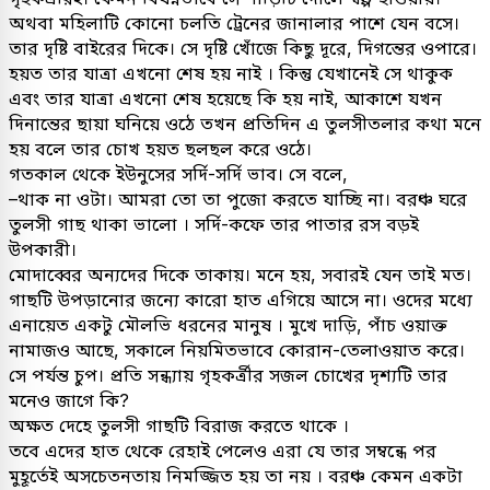
অথবা মহিলাটি কোনো চলতি ট্রেনের জানালার পাশে যেন বসে।
তার দৃষ্টি বাইরের দিকে। সে দৃষ্টি খোঁজে কিছু দূরে, দিগন্তের ওপারে।
হয়ত তার যাত্রা এখনো শেষ হয় নাই । কিন্তু যেখানেই সে থাকুক
এবং তার যাত্রা এখনো শেষ হয়েছে কি হয় নাই, আকাশে যখন
দিনান্তের ছায়া ঘনিয়ে ওঠে তখন প্রতিদিন এ তুলসীতলার কথা মনে
হয় বলে তার চোখ হয়ত ছলছল করে ওঠে।
গতকাল থেকে ইউনুসের সর্দি-সর্দি ভাব। সে বলে,
–থাক না ওটা। আমরা তো তা পুজো করতে যাচ্ছি না। বরঞ্চ ঘরে
তুলসী গাছ থাকা ভালো । সর্দি-কফে তার পাতার রস বড়ই
উপকারী।
মোদাব্বের অন্যদের দিকে তাকায়। মনে হয়, সবারই যেন তাই মত।
গাছটি উপড়ানোর জন্যে কারো হাত এগিয়ে আসে না। ওদের মধ্যে
এনায়েত একটু মৌলভি ধরনের মানুষ । মুখে দাড়ি, পাঁচ ওয়াক্ত
নামাজও আছে, সকালে নিয়মিতভাবে কোরান-তেলাওয়াত করে।
সে পর্যন্ত চুপ। প্রতি সন্ধ্যায় গৃহকর্ত্রীর সজল চোখের দৃশ্যটি তার
মনেও জাগে কি?
অক্ষত দেহে তুলসী গাছটি বিরাজ করতে থাকে ।
তবে এদের হাত থেকে রেহাই পেলেও এরা যে তার সম্বন্ধে পর
মুহূর্তেই অসচেতনতায় নিমজ্জিত হয় তা নয় । বরঞ্চ কেমন একটা