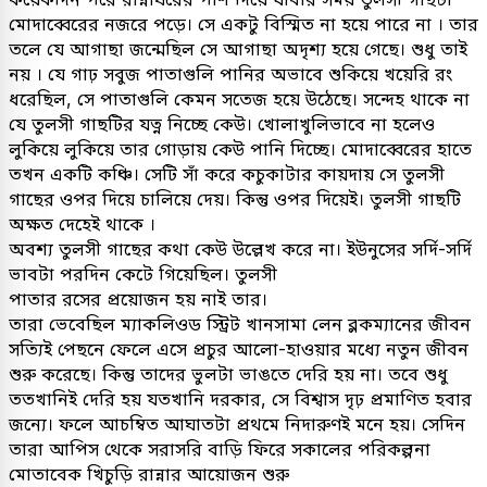
মোদাব্বেরের নজরে পড়ে। সে একটু বিস্মিত না হয়ে পারে না । তার
তলে যে আগাছা জন্মেছিল সে আগাছা অদৃশ্য হয়ে গেছে। শুধু তাই
নয় । যে গাঢ় সবুজ পাতাগুলি পানির অভাবে শুকিয়ে খয়েরি রং
ধরেছিল, সে পাতাগুলি কেমন সতেজ হয়ে উঠেছে। সন্দেহ থাকে না
যে তুলসী গাছটির যত্ন নিচ্ছে কেউ। খোলাখুলিভাবে না হলেও
লুকিয়ে লুকিয়ে তার গোড়ায় কেউ পানি দিচ্ছে। মোদাব্বেরের হাতে
তখন একটি কঞ্চি। সেটি সাঁ করে কচুকাটার কায়দায় সে তুলসী
গাছের ওপর দিয়ে চালিয়ে দেয়। কিন্তু ওপর দিয়েই। তুলসী গাছটি
অক্ষত দেহেই থাকে ।
অবশ্য তুলসী গাছের কথা কেউ উল্লেখ করে না। ইউনুসের সর্দি-সর্দি
ভাবটা পরদিন কেটে গিয়েছিল। তুলসী
পাতার রসের প্রয়োজন হয় নাই তার।
তারা ভেবেছিল ম্যাকলিওড স্ট্রিট খানসামা লেন ব্লকম্যানের জীবন
সত্যিই পেছনে ফেলে এসে প্রচুর আলো-হাওয়ার মধ্যে নতুন জীবন
শুরু করেছে। কিন্তু তাদের ভুলটা ভাঙতে দেরি হয় না। তবে শুধু
ততখানিই দেরি হয় যতখানি দরকার, সে বিশ্বাস দৃঢ় প্রমাণিত হবার
জন্যে। ফলে আচম্বিত আঘাতটা প্রথমে নিদারুণই মনে হয়। সেদিন
তারা আপিস থেকে সরাসরি বাড়ি ফিরে সকালের পরিকল্পনা
মোতাবেক খিচুড়ি রান্নার আয়োজন শুরু