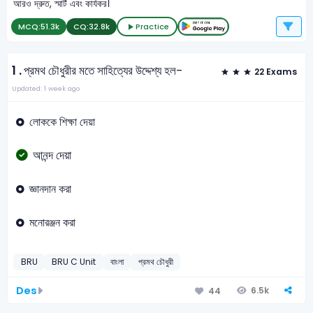
আরও দ্রুত, স্মার্ট এবং কার্যকর।
MCQ:
51.3k
CQ:
32.8k
Practice
1 .
প্রমথ চৌধুরীর মতে সাহিত্যের উদ্দেশ্য হল-
22 Exams
Updated: 1 week ago
লোককে শিক্ষা দেয়া
আনন্দ দেয়া
জ্ঞানদান করা
মনোরঞ্জন করা
BRU
BRU C Unit
বাংলা
প্রমথ চৌধুরী
Des
6.5k
44