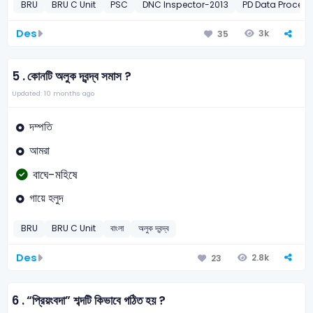
BRU
BRU C Unit
PSC
DNC Inspector-2013
PD Data Proces
Des
3k
35
5 .
কোনটি অলুক দ্বন্দ্ব সমাস ?
Updated: 10 months ago
দম্পতি
আমরা
বাঘে-মহিষে
গায়ে হলুদ
BRU
BRU C Unit
বাংলা
অলুক দ্বন্দ্ব
Des
2.8k
23
6 .
“প্রিয়ংবদা” শব্দটি কিভাবে গঠিত হয় ?