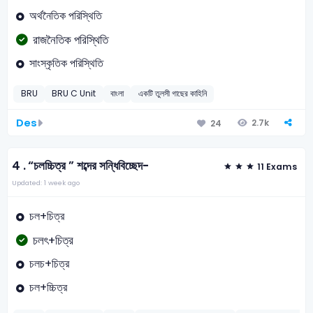
অর্থনৈতিক পরিস্থিতি
রাজনৈতিক পরিস্থিতি
সাংস্কৃতিক পরিস্থিতি
BRU
BRU C Unit
বাংলা
একটি তুলসী গাছের কাহিনি
Des
2.7k
24
4 .
“চলচ্চিত্র ” শব্দের সন্ধিবিচ্ছেদ-
11 Exams
Updated: 1 week ago
চল+চিত্র
চলৎ+চিত্র
চলচ+চিত্র
চল+চ্চিত্র