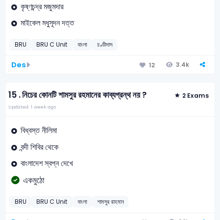
কৃষ্ণচন্দ্র মজুমদার
মাইকেল মধুসূদন দত্ত
BRU
BRU C Unit
বাংলা
চণ্ডীদাস
Des
3.4k
12
15 .
নিচের কোনটি শামসুর রহমানের কাব্যগ্রন্থ নয় ?
2 Exams
Updated: 1 week ago
বিধ্বস্ত নীলিমা
বন্দী শিবির থেকে
বাংলাদেশ স্বপ্ন দেখে
একমুঠো
BRU
BRU C Unit
বাংলা
শামসুর রাহমান