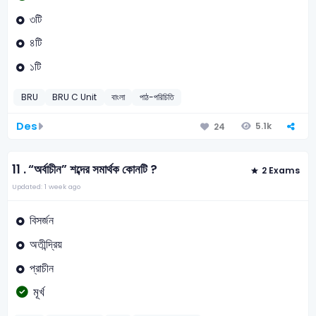
৩টি
৪টি
১টি
BRU
BRU C Unit
বাংলা
পাঠ-পরিচিতি
Des
5.1k
24
11 .
“অর্বাচীন” শব্দের সমার্থক কোনটি ?
2 Exams
Updated: 1 week ago
বিসর্জন
অতীন্দ্রিয়
প্রাচীন
মূর্খ