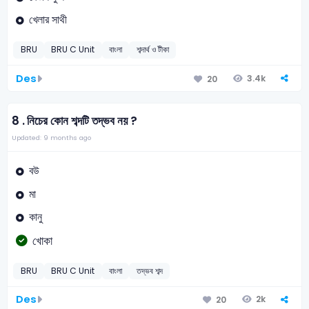
খেলার সাথী
BRU
BRU C Unit
বাংলা
শব্দার্থ ও টীকা
Des
3.4k
20
8 .
নিচের কোন শব্দটি তদ্ভব নয় ?
Updated: 9 months ago
বউ
মা
কানু
খোকা
BRU
BRU C Unit
বাংলা
তদ্ভব শব্দ
Des
2k
20