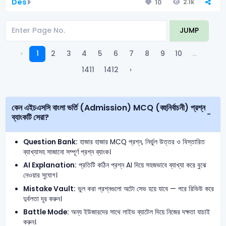
Des
2.1k
10
JUMP
‹
1
2
3
4
5
6
7
8
9
10
...
1411
1412
›
কেন এইচএসসি বাংলা ভর্তি (Admission) MCQ (বহুনির্বাচনী) প্রশ্ন
ব্যাংকটি সেরা?
Question Bank:
হাজার হাজার MCQ প্রশ্ন, নির্ভুল উত্তর ও বিস্তারিত
ব্যাখ্যাসহ সাজানো সম্পূর্ণ প্রশ্ন ব্যাংক।
AI Explanation:
প্রতিটি কঠিন প্রশ্ন AI দিয়ে সহজভাবে ব্যাখ্যা করে বুঝে
নেওয়ার সুযোগ।
Mistake Vault:
ভুল করা প্রশ্নগুলো অটো সেভ হয়ে যাবে — পরে রিভিউ করে
দুর্বলতা দূর করুন।
Battle Mode:
অন্য ইউজারদের সাথে লাইভ ব্যাটেল দিয়ে নিজের দক্ষতা যাচাই
করুন।