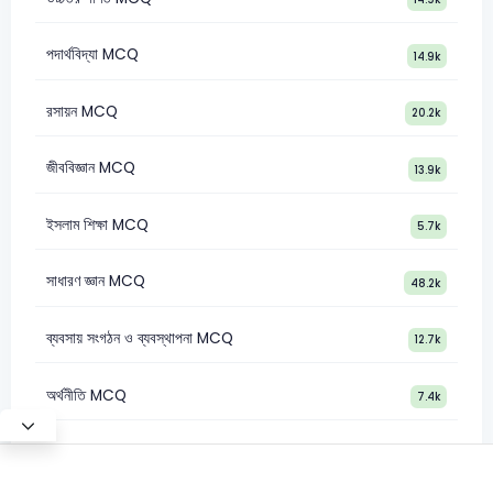
পদার্থবিদ্যা MCQ
14.9k
রসায়ন MCQ
20.2k
জীববিজ্ঞান MCQ
13.9k
ইসলাম শিক্ষা MCQ
5.7k
সাধারণ জ্ঞান MCQ
48.2k
ব্যবসায় সংগঠন ও ব্যবস্থাপনা MCQ
12.7k
অর্থনীতি MCQ
7.4k
Test Mode