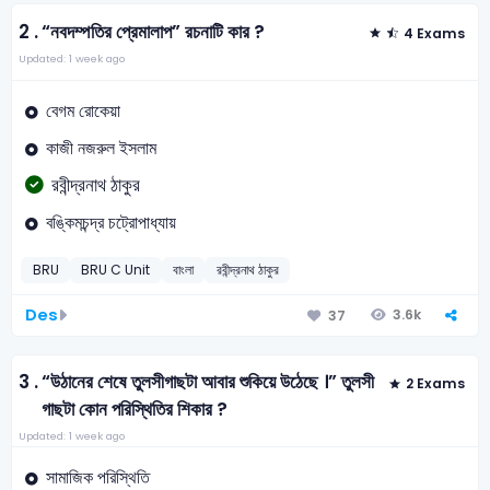
2 .
“নবদম্পতির প্রেমালাপ” রচনাটি কার ?
4 Exams
Updated: 1 week ago
বেগম রোকেয়া
কাজী নজরুল ইসলাম
রবীন্দ্রনাথ ঠাকুর
বঙ্কিমচন্দ্র চট্রোপাধ্যায়
BRU
BRU C Unit
বাংলা
রবীন্দ্রনাথ ঠাকুর
Des
3.6k
37
3 .
“উঠানের শেষে তুলসীগাছটা আবার শুকিয়ে উঠেছে ।” তুলসী
2 Exams
গাছটা কোন পরিস্থিতির শিকার ?
Updated: 1 week ago
সামাজিক পরিস্থিতি